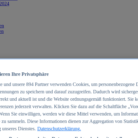
 2024
en
en
ieren Ihre Privatsphäre
te und unsere
894
Partner verwenden Cookies, um personenbezogene 
ennungen zu speichern und darauf zuzugreifen. Dadurch wird sichergest
orrekt und aktuell ist und die Website ordnungsgemäß funktioniert. Sie 
025
renzen jederzeit verwalten. Klicken Sie dazu auf die Schaltfläche „Vor
schland 2025
Wenn Sie einwilligen, werden wir diese Mittel verwenden, um Informat
 zu sammeln. Diese Informationen dienen zur Aggregation von Statisti
 unseres Dienstes.
Datenschutzerklärung.