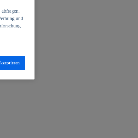
 abfragen.
 Werbung und
nforschung
akzeptieren