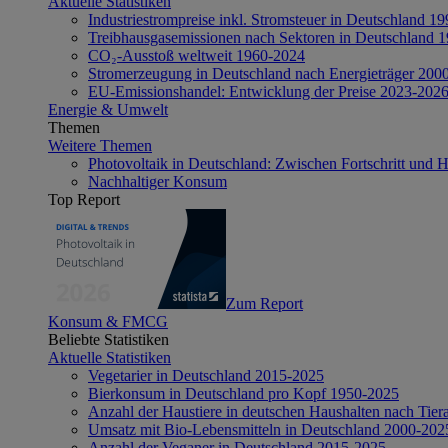
Aktuelle Statistiken
Industriestrompreise inkl. Stromsteuer in Deutschland 1
Treibhausgasemissionen nach Sektoren in Deutschland 
CO₂-Ausstoß weltweit 1960-2024
Stromerzeugung in Deutschland nach Energieträger 200
EU-Emissionshandel: Entwicklung der Preise 2023-202
Energie & Umwelt
Themen
Weitere Themen
Photovoltaik in Deutschland: Zwischen Fortschritt und 
Nachhaltiger Konsum
Top Report
Zum Report
Konsum & FMCG
Beliebte Statistiken
Aktuelle Statistiken
Vegetarier in Deutschland 2015-2025
Bierkonsum in Deutschland pro Kopf 1950-2025
Anzahl der Haustiere in deutschen Haushalten nach Tier
Umsatz mit Bio-Lebensmitteln in Deutschland 2000-202
Anzahl der Veganer in Deutschland 2015-2025