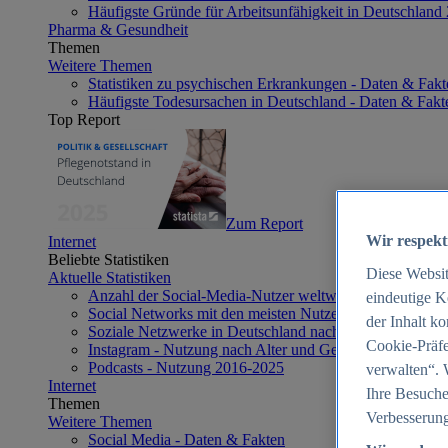
Häufigste Gründe für Arbeitsunfähigkeit in Deutschland
Pharma & Gesundheit
Themen
Weitere Themen
Statistiken zu psychischen Erkrankungen - Daten & Fakt
Häufigste Todesursachen in Deutschland - Daten & Fakt
Top Report
Zum Report
Wir respekt
Internet
Beliebte Statistiken
Diese Websi
Aktuelle Statistiken
Anzahl der Social-Media-Nutzer weltweit 2012-2025
eindeutige K
Social Networks mit den meisten Nutzern weltweit 2025
der Inhalt k
Soziale Netzwerke in Deutschland nach Generationen 2
Cookie-Präfe
Instagram - Nutzung nach Alter und Geschlecht in Deut
Podcasts - Nutzung 2016-2025
verwalten“. 
Internet
Ihre Besuche
Themen
Verbesserung
Weitere Themen
Social Media - Daten & Fakten