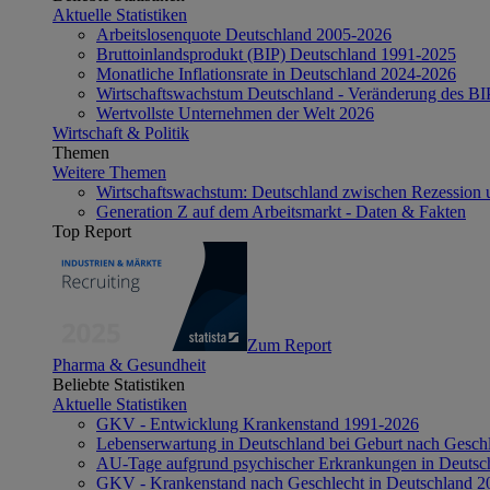
Aktuelle Statistiken
Arbeitslosenquote Deutschland 2005-2026
Bruttoinlandsprodukt (BIP) Deutschland 1991-2025
Monatliche Inflationsrate in Deutschland 2024-2026
Wirtschaftswachstum Deutschland - Veränderung des B
Wertvollste Unternehmen der Welt 2026
Wirtschaft & Politik
Themen
Weitere Themen
Wirtschaftswachstum: Deutschland zwischen Rezession 
Generation Z auf dem Arbeitsmarkt - Daten & Fakten
Top Report
Zum Report
Pharma & Gesundheit
Beliebte Statistiken
Aktuelle Statistiken
GKV - Entwicklung Krankenstand 1991-2026
Lebenserwartung in Deutschland bei Geburt nach Gesch
AU-Tage aufgrund psychischer Erkrankungen in Deutsc
GKV - Krankenstand nach Geschlecht in Deutschland 