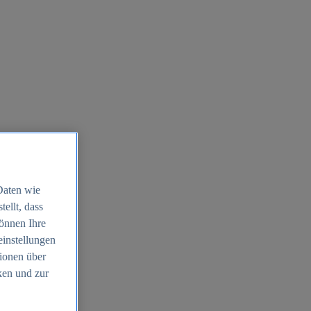
Daten wie
ellt, dass
können Ihre
einstellungen
ionen über
ken und zur