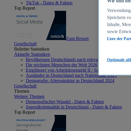
Wir und uns
TikTok - Daten & Fakten
Top Report
Verwendung g
Speichern vo
Inhalte, Mes
sowie Entwi
Zum Report
Liste der Par
Gesellschaft
Beliebte Statistiken
Aktuelle Statistiken
Bevölkerung Deutschlands nach relevanten Altersgrupp
Optionale ab
Die reichsten Menschen der Welt 2026
Empfänger von Arbeitslosengeld II / Sozialgeld / Bürge
Ausländer in Deutschland nach Nationalität 2025
Demografie: Altersstruktur in Deutschland 2024
Gesellschaft
Themen
Weitere Themen
Demografischer Wandel - Daten & Fakten
Jugendkriminalität in Deutschland - Daten & Fakten
Top Report