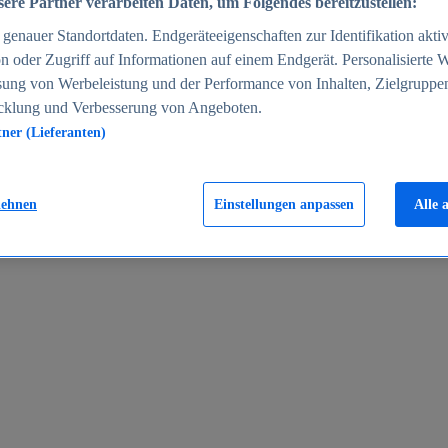
ere Partner verarbeiten Daten, um Folgendes bereitzustellen:
enauer Standortdaten. Endgeräteeigenschaften zur Identifikation aktiv
n oder Zugriff auf Informationen auf einem Endgerät. Personalisierte
sung von Werbeleistung und der Performance von Inhalten, Zielgruppe
cklung und Verbesserung von Angeboten.
tner (Lieferanten)
en 2024
lehnen
Einstellungen anpassen
Alle 
rgeld in Deutschland 2005-2025