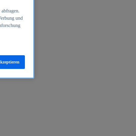
 abfragen.
 Werbung und
nforschung
akzeptieren