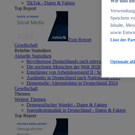
Wir und uns
TikTok - Daten & Fakten
Top Report
Verwendung g
Speichern vo
Inhalte, Mes
sowie Entwi
Zum Report
Liste der Par
Gesellschaft
Beliebte Statistiken
Aktuelle Statistiken
Bevölkerung Deutschlands nach relevanten Altersgrupp
Optionale ab
Die reichsten Menschen der Welt 2026
Empfänger von Arbeitslosengeld II / Sozialgeld / Bürge
Ausländer in Deutschland nach Nationalität 2025
Demografie: Altersstruktur in Deutschland 2024
Gesellschaft
Themen
Weitere Themen
Demografischer Wandel - Daten & Fakten
Jugendkriminalität in Deutschland - Daten & Fakten
Top Report