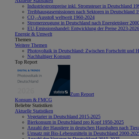
Aktuelle Statistiken
Industriestrompreise inkl. Stromsteuer in Deutschland 1
Treibhausgasemissionen nach Sektoren in Deutschland 
CO₂-Ausstoß weltweit 1960-2024
Stromerzeugung in Deutschland nach Energieträger 200
EU-Emissionshandel: Entwicklung der Preise 2023-202
Energie & Umwelt
Themen
Weitere Themen
Photovoltaik in Deutschland: Zwischen Fortschritt und 
Nachhaltiger Konsum
Top Report
Zum Report
Konsum & FMCG
Beliebte Statistiken
Aktuelle Statistiken
Vegetarier in Deutschland 2015-2025
Bierkonsum in Deutschland pro Kopf 1950-2025
Anzahl der Haustiere in deutschen Haushalten nach Tier
Umsatz mit Bio-Lebensmitteln in Deutschland 2000-202
Anzahl der Veganer in Deutschland 2015-2025