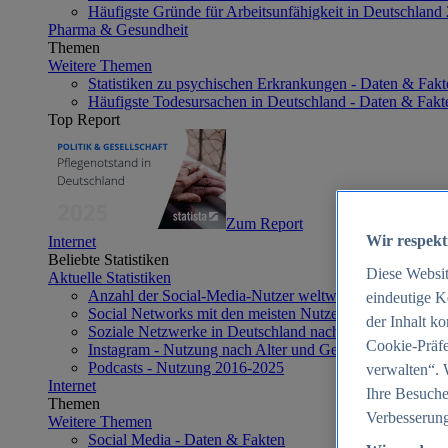
Häufigste Gründe für Arbeitsunfähigkeit in Deutschland
Pharma & Gesundheit
Themen
Weitere Themen
Statistiken zu psychischen Erkrankungen - Daten & Fakt
Häufigste Todesursachen in Deutschland - Daten & Fakt
Top Report
Zum Report
Wir respekt
Internet
Beliebte Statistiken
Diese Websi
Aktuelle Statistiken
Anzahl der Social-Media-Nutzer weltweit 2012-2025
eindeutige K
Social Networks mit den meisten Nutzern weltweit 2025
der Inhalt k
Soziale Netzwerke in Deutschland nach Generationen 2
Cookie-Präfe
Instagram - Nutzung nach Alter und Geschlecht in Deut
Podcasts - Nutzung 2016-2025
verwalten“. 
Internet
Ihre Besuche
Themen
Verbesserung
Weitere Themen
Social Media - Daten & Fakten