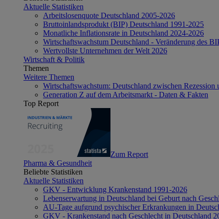
Aktuelle Statistiken
Arbeitslosenquote Deutschland 2005-2026
Bruttoinlandsprodukt (BIP) Deutschland 1991-2025
Monatliche Inflationsrate in Deutschland 2024-2026
Wirtschaftswachstum Deutschland - Veränderung des B
Wertvollste Unternehmen der Welt 2026
Wirtschaft & Politik
Themen
Weitere Themen
Wirtschaftswachstum: Deutschland zwischen Rezession 
Generation Z auf dem Arbeitsmarkt - Daten & Fakten
Top Report
Zum Report
Pharma & Gesundheit
Beliebte Statistiken
Aktuelle Statistiken
GKV - Entwicklung Krankenstand 1991-2026
Lebenserwartung in Deutschland bei Geburt nach Gesch
AU-Tage aufgrund psychischer Erkrankungen in Deutsc
GKV - Krankenstand nach Geschlecht in Deutschland 