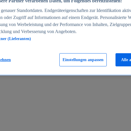
ere Partner verarbeiten Daten, um Folgendes bereitzustellen:
enauer Standortdaten. Endgeräteeigenschaften zur Identifikation aktiv
n oder Zugriff auf Informationen auf einem Endgerät. Personalisierte
sung von Werbeleistung und der Performance von Inhalten, Zielgruppe
cklung und Verbesserung von Angeboten.
tner (Lieferanten)
en 2024
lehnen
Einstellungen anpassen
Alle 
rgeld in Deutschland 2005-2025