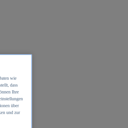
Daten wie
ellt, dass
können Ihre
einstellungen
ionen über
ken und zur