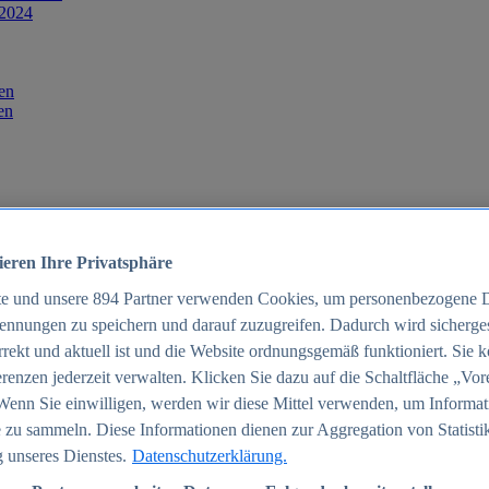
 2024
en
en
ieren Ihre Privatsphäre
te und unsere
894
Partner verwenden Cookies, um personenbezogene 
ennungen zu speichern und darauf zuzugreifen. Dadurch wird sichergest
orrekt und aktuell ist und die Website ordnungsgemäß funktioniert. Sie 
025
renzen jederzeit verwalten. Klicken Sie dazu auf die Schaltfläche „Vor
schland 2025
Wenn Sie einwilligen, werden wir diese Mittel verwenden, um Informat
 zu sammeln. Diese Informationen dienen zur Aggregation von Statisti
 unseres Dienstes.
Datenschutzerklärung.