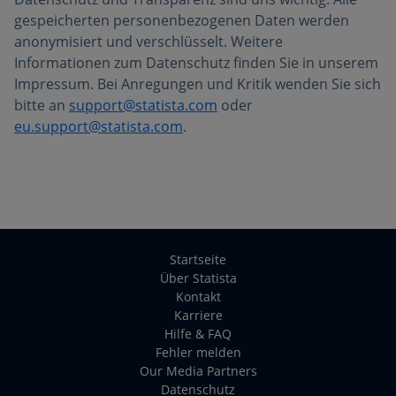
gespeicherten personenbezogenen Daten werden
anonymisiert und verschlüsselt. Weitere
Informationen zum Datenschutz finden Sie in unserem
Impressum. Bei Anregungen und Kritik wenden Sie sich
bitte an
support@statista.com
oder
eu.support@statista.com
.
Startseite
Über Statista
Kontakt
Karriere
Hilfe & FAQ
Fehler melden
Our Media Partners
Datenschutz