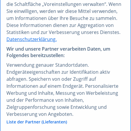
die Schaltfläche „Voreinstellungen verwalten“. Wenn
Technologie mit der exzellenten Datentiefe von
Sie einwilligen, werden wir diese Mittel verwenden,
Statista. Durch Effizienz, Qualität und
um Informationen über Ihre Besuche zu sammeln.
Benutzerfreundlichkeit ermöglicht Ihnen Research
Diese Informationen dienen zur Aggregation von
AI, datengestützt, faktenbasiert und
Statistiken und zur Verbesserung unseres Dienstes.
unvoreingenommen zu denken.
Datenschutzerklärung.
Wir und unsere Partner verarbeiten Daten, um
Folgendes bereitzustellen:
Verwendung genauer Standortdaten.
Endgeräteeigenschaften zur Identifikation aktiv
abfragen. Speichern von oder Zugriff auf
Informationen auf einem Endgerät. Personalisierte
Werbung und Inhalte, Messung von Werbeleistung
und der Performance von Inhalten,
Zielgruppenforschung sowie Entwicklung und
Verbesserung von Angeboten.
Liste der Partner (Lieferanten)
Consumer Insights