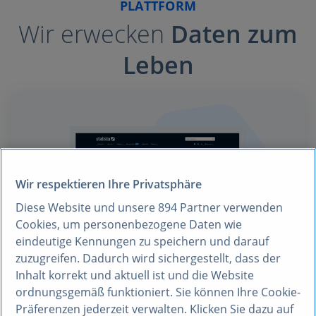
PLATTFORM
Wir erwecken
Daten zum
Leben
Wir respektieren Ihre Privatsphäre
Diese Website und unsere
894
Partner verwenden
Cookies, um personenbezogene Daten wie
eindeutige Kennungen zu speichern und darauf
zuzugreifen. Dadurch wird sichergestellt, dass der
Inhalt korrekt und aktuell ist und die Website
Research AI
ordnungsgemäß funktioniert. Sie können Ihre Cookie-
Research AI kombiniert die Stärken der
Präferenzen jederzeit verwalten. Klicken Sie dazu auf
fortgeschrittenen Large Language Model-