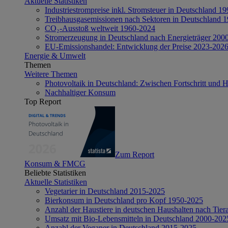
Aktuelle Statistiken
Industriestrompreise inkl. Stromsteuer in Deutschland 1
Treibhausgasemissionen nach Sektoren in Deutschland 
CO₂-Ausstoß weltweit 1960-2024
Stromerzeugung in Deutschland nach Energieträger 200
EU-Emissionshandel: Entwicklung der Preise 2023-202
Energie & Umwelt
Themen
Weitere Themen
Photovoltaik in Deutschland: Zwischen Fortschritt und 
Nachhaltiger Konsum
Top Report
Zum Report
Konsum & FMCG
Beliebte Statistiken
Aktuelle Statistiken
Vegetarier in Deutschland 2015-2025
Bierkonsum in Deutschland pro Kopf 1950-2025
Anzahl der Haustiere in deutschen Haushalten nach Tier
Umsatz mit Bio-Lebensmitteln in Deutschland 2000-202
Anzahl der Veganer in Deutschland 2015-2025