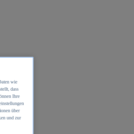
Daten wie
ellt, dass
können Ihre
einstellungen
ionen über
ken und zur