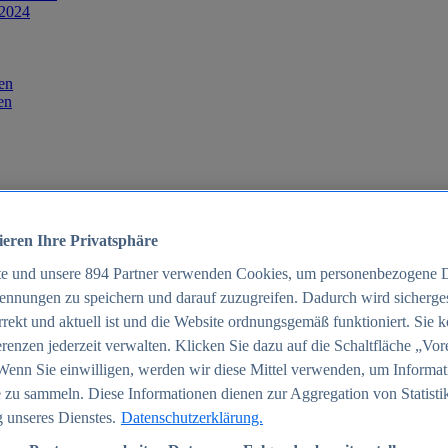
 2024
en
en
ieren Ihre Privatsphäre
te und unsere
894
Partner verwenden Cookies, um personenbezogene 
ennungen zu speichern und darauf zuzugreifen. Dadurch wird sichergest
orrekt und aktuell ist und die Website ordnungsgemäß funktioniert. Sie 
025
renzen jederzeit verwalten. Klicken Sie dazu auf die Schaltfläche „Vor
schland 2025
Wenn Sie einwilligen, werden wir diese Mittel verwenden, um Informat
 zu sammeln. Diese Informationen dienen zur Aggregation von Statisti
 unseres Dienstes.
Datenschutzerklärung.