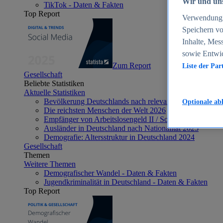
Wir und uns
TikTok - Daten & Fakten
Top Report
Verwendung g
Speichern vo
Inhalte, Mes
sowie Entwi
Zum Report
Liste der Par
Gesellschaft
Beliebte Statistiken
Aktuelle Statistiken
Bevölkerung Deutschlands nach relevanten Altersgrupp
Optionale ab
Die reichsten Menschen der Welt 2026
Empfänger von Arbeitslosengeld II / Sozialgeld / Bürge
Ausländer in Deutschland nach Nationalität 2025
Demografie: Altersstruktur in Deutschland 2024
Gesellschaft
Themen
Weitere Themen
Demografischer Wandel - Daten & Fakten
Jugendkriminalität in Deutschland - Daten & Fakten
Top Report