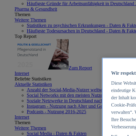
Häufigste Gründe für Arbeitsunfähigkeit in Deutschland
Pharma & Gesundheit
Themen
Weitere Themen
Statistiken zu psychischen Erkrankungen - Daten & Fakt
Häufigste Todesursachen in Deutschland - Daten & Fakt
Top Report
Zum Report
Wir respekt
Internet
Beliebte Statistiken
Diese Websi
Aktuelle Statistiken
Anzahl der Social-Media-Nutzer weltweit 2012-2025
eindeutige K
Social Networks mit den meisten Nutzern weltweit 2025
der Inhalt k
Soziale Netzwerke in Deutschland nach Generationen 2
Cookie-Präfe
Instagram - Nutzung nach Alter und Geschlecht in Deut
Podcasts - Nutzung 2016-2025
verwalten“. 
Internet
Ihre Besuche
Themen
Verbesserung
Weitere Themen
Social Media - Daten & Fakten