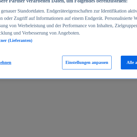
ere Partner verarbeiten Daten, um Folgendes bereitzustellen:
enauer Standortdaten. Endgeräteeigenschaften zur Identifikation aktiv
n oder Zugriff auf Informationen auf einem Endgerät. Personalisierte
sung von Werbeleistung und der Performance von Inhalten, Zielgruppe
cklung und Verbesserung von Angeboten.
tner (Lieferanten)
en 2024
lehnen
Einstellungen anpassen
Alle 
rgeld in Deutschland 2005-2025