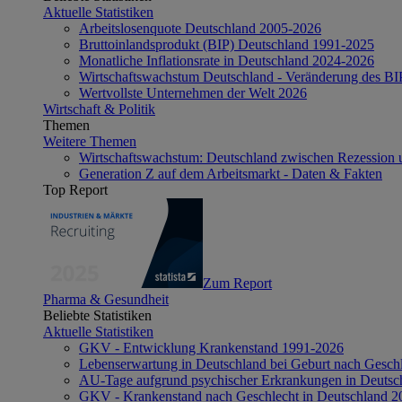
Aktuelle Statistiken
Arbeitslosenquote Deutschland 2005-2026
Bruttoinlandsprodukt (BIP) Deutschland 1991-2025
Monatliche Inflationsrate in Deutschland 2024-2026
Wirtschaftswachstum Deutschland - Veränderung des B
Wertvollste Unternehmen der Welt 2026
Wirtschaft & Politik
Themen
Weitere Themen
Wirtschaftswachstum: Deutschland zwischen Rezession 
Generation Z auf dem Arbeitsmarkt - Daten & Fakten
Top Report
Zum Report
Pharma & Gesundheit
Beliebte Statistiken
Aktuelle Statistiken
GKV - Entwicklung Krankenstand 1991-2026
Lebenserwartung in Deutschland bei Geburt nach Gesch
AU-Tage aufgrund psychischer Erkrankungen in Deutsc
GKV - Krankenstand nach Geschlecht in Deutschland 