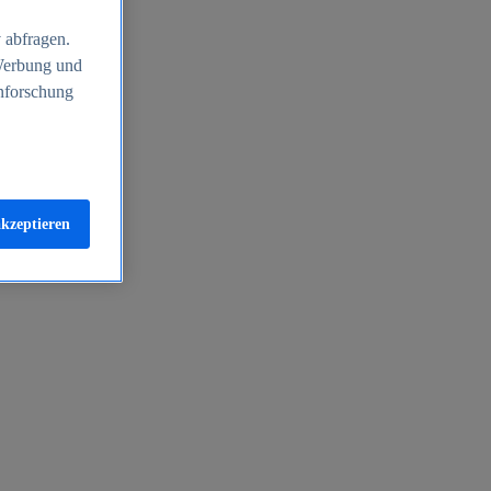
 abfragen.
 Werbung und
nforschung
akzeptieren