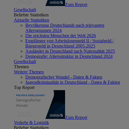
Zum Report
Gesellschaft
Beliebte Statistiken
Aktuelle Statistiken
Bevölkerung Deutschlands nach relevanten
Altersgruppen 2024
Die reichsten Menschen der Welt 2026
Empfänger von Arbeitslosengeld II / Sozialgeld /
Bürgergeld in Deutschland 2005-2025
Ausländer in Deutschland nach Nationalität 2025
Demografie: Altersstruktur in Deutschland 2024
Gesellschaft
Themen
Weitere Themen
Demografischer Wandel - Daten & Fakten
Jugendkriminalität in Deutschland - Daten & Fakten
Top Report
Zum Report
Verkehr & Logistik
Beliebte Statistiken