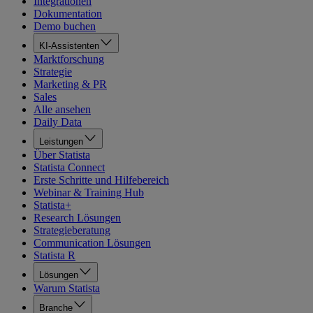
Integrationen
Dokumentation
Demo buchen
KI-Assistenten
Marktforschung
Strategie
Marketing & PR
Sales
Alle ansehen
Daily Data
Leistungen
Über Statista
Statista Connect
Erste Schritte und Hilfebereich
Webinar & Training Hub
Statista+
Research Lösungen
Strategieberatung
Communication Lösungen
Statista R
Lösungen
Warum Statista
Branche