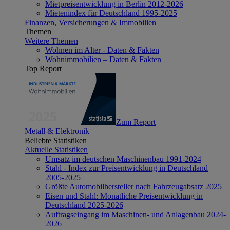
Mietpreisentwicklung in Berlin 2012-2026
Mietenindex für Deutschland 1995-2025
Finanzen, Versicherungen & Immobilien
Themen
Weitere Themen
Wohnen im Alter - Daten & Fakten
Wohnimmobilien – Daten & Fakten
Top Report
Zum Report
Metall & Elektronik
Beliebte Statistiken
Aktuelle Statistiken
Umsatz im deutschen Maschinenbau 1991-2024
Stahl - Index zur Preisentwicklung in Deutschland
2005-2025
Größte Automobilhersteller nach Fahrzeugabsatz 2025
Eisen und Stahl: Monatliche Preisentwicklung in
Deutschland 2025-2026
Auftragseingang im Maschinen- und Anlagenbau 2024-
2026