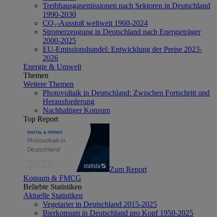
Treibhausgasemissionen nach Sektoren in Deutschland
1990-2030
CO₂-Ausstoß weltweit 1960-2024
Stromerzeugung in Deutschland nach Energieträger
2000-2025
EU-Emissionshandel: Entwicklung der Preise 2023-
2026
Energie & Umwelt
Themen
Weitere Themen
Photovoltaik in Deutschland: Zwischen Fortschritt und
Herausforderung
Nachhaltiger Konsum
Top Report
Zum Report
Konsum & FMCG
Beliebte Statistiken
Aktuelle Statistiken
Vegetarier in Deutschland 2015-2025
Bierkonsum in Deutschland pro Kopf 1950-2025