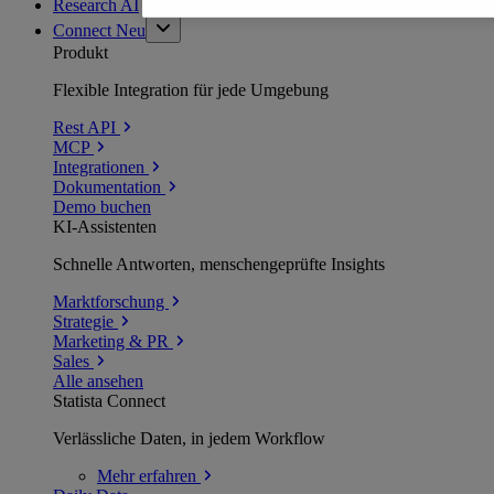
Research AI
Connect
Neu
Produkt
Flexible Integration für jede Umgebung
Rest API
MCP
Integrationen
Dokumentation
Demo buchen
KI-Assistenten
Schnelle Antworten, menschengeprüfte Insights
Marktforschung
Strategie
Marketing & PR
Sales
Alle ansehen
Statista Connect
Verlässliche Daten, in jedem Workflow
Mehr
erfahren