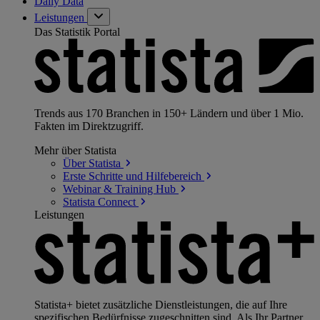
Daily Data
Leistungen
Das Statistik Portal
Trends aus 170 Branchen in 150+ Ländern und über 1 Mio.
Fakten im Direktzugriff.
Mehr über Statista
Über
Statista
Erste Schritte und
Hilfebereich
Webinar & Training
Hub
Statista
Connect
Leistungen
Statista+ bietet zusätzliche Dienstleistungen, die auf Ihre
spezifischen Bedürfnisse zugeschnitten sind. Als Ihr Partner