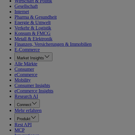
Wirtschaft & Politik
Gesellschaft
Internet
Pharma & Gesundheit
Energie & Umwelt
Verkehr & Logistik
Konsum & FMCG
Metall & Elektronik
Finanzen, Versicherungen & Immobilien
E-Commerce
Market Insights
Alle Märkte
Consumer
eCommerce
Mobility
Consumer Insights
eCommerce Insights
Research AI
Connect
Mehr erfahren
Produkt
Rest API
MCP