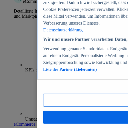
eCommerce Insights
zuzugreifen. Dadurch wird sichergestellt, dass 
Cookie-Präferenzen jederzeit verwalten. Klick
Detaillierte Informationen zu mehr als 39.000 Online-Shops
und Marktplätzen
diese Mittel verwenden, um Informationen über
Verbesserung unseres Dienstes.
Datenschutzerklärung.
Wir und unsere Partner verarbeiten Daten, 
Verwendung genauer Standortdaten. Endgeräteei
auf einem Endgerät. Personalisierte Werbung 
Zielgruppenforschung sowie Entwicklung und
70+
KPIs pro Shop
Liste der Partner (Lieferanten)
Umsatzanalysen und -prognosen
eCommerce Insights entdecken