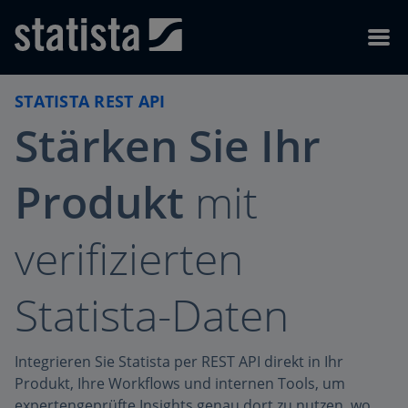
Navigation überspringen
Zum Footer fortfahren
Menü
STATISTA REST API
Stärken Sie Ihr
Produkt
mit
verifizierten
Statista-Daten
Integrieren Sie Statista per REST API direkt in Ihr
Produkt, Ihre Workflows und internen Tools, um
expertengeprüfte Insights genau dort zu nutzen, wo