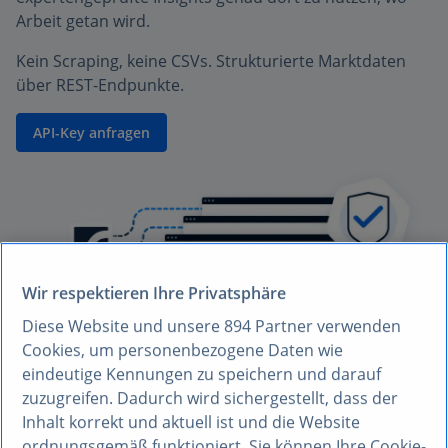
Arbeit getan wird.
Kein Scraping, keine CSVs. Strukturierte Marktdaten
über REST-Endpunkte.
API-Key anfragen
Wir respektieren Ihre Privatsphäre
Diese Website und unsere
894
Partner verwenden
Cookies, um personenbezogene Daten wie
eindeutige Kennungen zu speichern und darauf
zuzugreifen. Dadurch wird sichergestellt, dass der
Inhalt korrekt und aktuell ist und die Website
Data-Teams führender Unternehmen vertrauen auf
ordnungsgemäß funktioniert. Sie können Ihre Cookie-