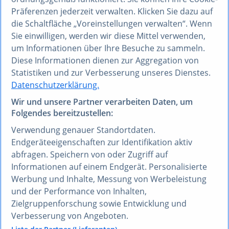
unsere Daten
Präferenzen jederzeit verwalten. Klicken Sie dazu auf
die Schaltfläche „Voreinstellungen verwalten“. Wenn
Sie einwilligen, werden wir diese Mittel verwenden,
um Informationen über Ihre Besuche zu sammeln.
Diese Informationen dienen zur Aggregation von
Statistiken und zur Verbesserung unseres Dienstes.
Datenschutzerklärung.
Wir und unsere Partner verarbeiten Daten, um
Folgendes bereitzustellen:
Verwendung genauer Standortdaten.
Was Sie mit der
Statista
Endgeräteeigenschaften zur Identifikation aktiv
abfragen. Speichern von oder Zugriff auf
REST API
machen können
Informationen auf einem Endgerät. Personalisierte
Werbung und Inhalte, Messung von Werbeleistung
und der Performance von Inhalten,
Zielgruppenforschung sowie Entwicklung und
Verbesserung von Angeboten.
Produkte anreichern