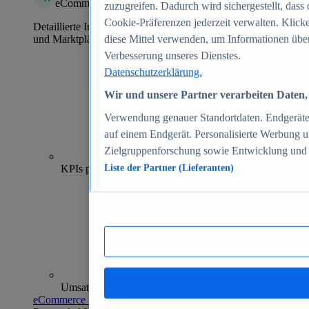
eCommerce Insights
zuzugreifen. Dadurch wird sichergestellt, dass 
Cookie-Präferenzen jederzeit verwalten. Klick
Detaillierte Informationen zu mehr als 39.000 Online-Shops
und Marktplätzen
diese Mittel verwenden, um Informationen über
Verbesserung unseres Dienstes.
Datenschutzerklärung.
Wir und unsere Partner verarbeiten Daten, 
Verwendung genauer Standortdaten. Endgeräteei
auf einem Endgerät. Personalisierte Werbung 
Zielgruppenforschung sowie Entwicklung und
70+
KPIs pro Shop
Liste der Partner (Lieferanten)
Umsatzanalysen und -prognosen
eCommerce Insights entdecken