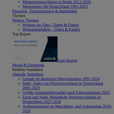
Mietpreisentwicklung in Berlin 2012-2026
Mietenindex für Deutschland 1995-2025
Finanzen, Versicherungen & Immobilien
Themen
Weitere Themen
Wohnen im Alter - Daten & Fakten
Wohnimmobilien – Daten & Fakten
Top Report
Zum Report
Metall & Elektronik
Beliebte Statistiken
Aktuelle Statistiken
Umsatz im deutschen Maschinenbau 1991-2024
Stahl - Index zur Preisentwicklung in Deutschland
2005-2025
Größte Automobilhersteller nach Fahrzeugabsatz 2025
Eisen und Stahl: Monatliche Preisentwicklung in
Deutschland 2025-2026
Auftragseingang im Maschinen- und Anlagenbau 2024-
2026