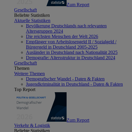
Zum Report
Gesellschaft
Beliebte Statistiken
Aktuelle Statistiken
Bevölkerung Deutschlands nach relevanten
Altersgruppen 2024
Die reichsten Menschen der Welt 2026
Empfänger von Arbeitslosengeld II / Sozialgeld /
Bürgergeld in Deutschland 2005-2025
Ausländer in Deutschland nach Nationalität 2025
Demografie: Altersstruktur in Deutschland 2024
Gesellschaft
Themen
Weitere Themen
Demografischer Wandel - Daten & Fakten
Jugendkriminalität in Deutschland - Daten & Fakten
Top Report
Zum Report
Verkehr & Logistik
Beliebte Statistiken