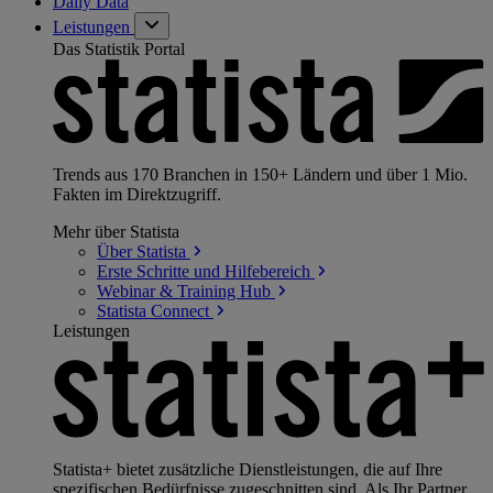
Daily Data
Leistungen
Das Statistik Portal
Trends aus 170 Branchen in 150+ Ländern und über 1 Mio.
Fakten im Direktzugriff.
Mehr über Statista
Über
Statista
Erste Schritte und
Hilfebereich
Webinar & Training
Hub
Statista
Connect
Leistungen
Statista+ bietet zusätzliche Dienstleistungen, die auf Ihre
spezifischen Bedürfnisse zugeschnitten sind. Als Ihr Partner