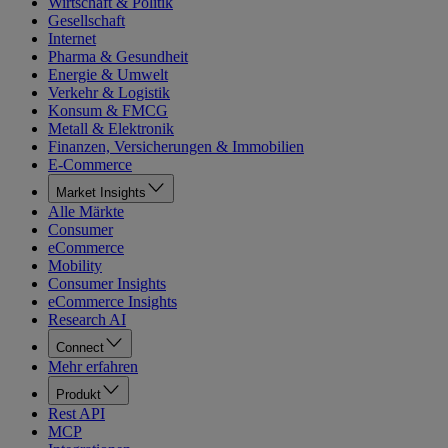
Wirtschaft & Politik
Gesellschaft
Internet
Pharma & Gesundheit
Energie & Umwelt
Verkehr & Logistik
Konsum & FMCG
Metall & Elektronik
Finanzen, Versicherungen & Immobilien
E-Commerce
Market Insights
Alle Märkte
Consumer
eCommerce
Mobility
Consumer Insights
eCommerce Insights
Research AI
Connect
Mehr erfahren
Produkt
Rest API
MCP