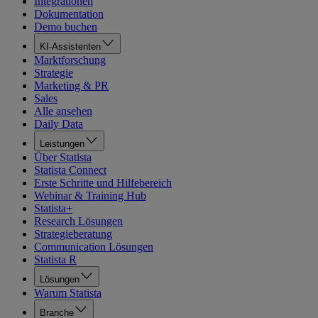
Integrationen
Dokumentation
Demo buchen
KI-Assistenten
Marktforschung
Strategie
Marketing & PR
Sales
Alle ansehen
Daily Data
Leistungen
Über Statista
Statista Connect
Erste Schritte und Hilfebereich
Webinar & Training Hub
Statista+
Research Lösungen
Strategieberatung
Communication Lösungen
Statista R
Lösungen
Warum Statista
Branche