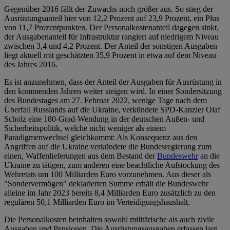
Gegenüber 2016 fällt der Zuwachs noch größer aus. So stieg der
Ausrüstungsanteil hier von 12,2 Prozent auf 23,9 Prozent, ein Plus
von 11,7 Prozentpunkten. Der Personalkostenanteil dagegen sinkt,
der Ausgabenanteil für Infrastruktur rangiert auf niedrigem Niveau
zwischen 3,4 und 4,2 Prozent. Der Anteil der sonstigen Ausgaben
liegt aktuell mit geschätzten 35,9 Prozent in etwa auf dem Niveau
des Jahres 2016.
Es ist anzunehmen, dass der Anteil der Ausgaben für Ausrüstung in
den kommenden Jahren weiter steigen wird. In einer Sondersitzung
des Bundestages am 27. Februar 2022, wenige Tage nach dem
Überfall Russlands auf die Ukraine, verkündete SPD-Kanzler Olaf
Scholz eine 180-Grad-Wendung in der deutschen Außen- und
Sicherheitspolitik, welche nicht weniger als einem
Paradigmenwechsel gleichkommt: Als Konsequenz aus den
Angriffen auf die Ukraine verkündete die Bundesregierung zum
einen, Waffenlieferungen aus dem Bestand der
Bundeswehr
an die
Ukraine zu tätigen, zum anderen eine beachtliche Aufstockung des
Wehretats um 100 Milliarden Euro vorzunehmen. Aus dieser als
"Sondervermögen" deklarierten Summe erhält die Bundeswehr
alleine im Jahr 2023 bereits 8,4 Milliarden Euro zusätzlich zu den
regulären 50,1 Milliarden Euro im Verteidigungshaushalt.
Die Personalkosten beinhalten sowohl militärische als auch zivile
Ausgaben und Pensionen. Die Ausrüstungsausgaben erfassen laut