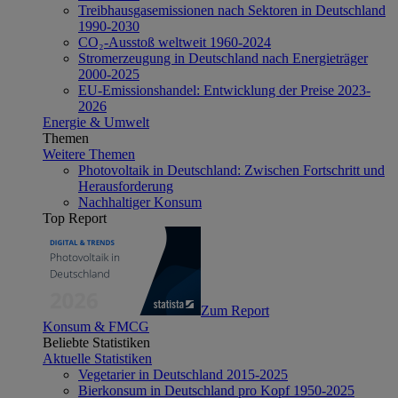
Treibhausgasemissionen nach Sektoren in Deutschland
1990-2030
CO₂-Ausstoß weltweit 1960-2024
Stromerzeugung in Deutschland nach Energieträger
2000-2025
EU-Emissionshandel: Entwicklung der Preise 2023-
2026
Energie & Umwelt
Themen
Weitere Themen
Photovoltaik in Deutschland: Zwischen Fortschritt und
Herausforderung
Nachhaltiger Konsum
Top Report
Zum Report
Konsum & FMCG
Beliebte Statistiken
Aktuelle Statistiken
Vegetarier in Deutschland 2015-2025
Bierkonsum in Deutschland pro Kopf 1950-2025