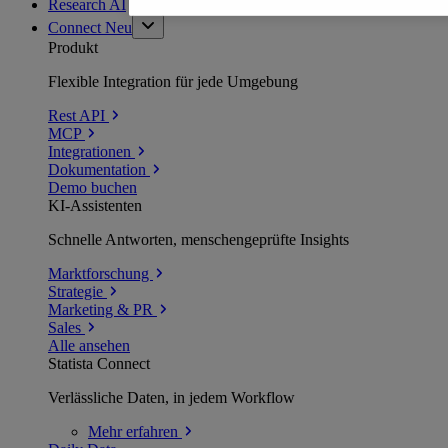
Research AI
Connect
Neu
Produkt
Flexible Integration für jede Umgebung
Rest API
MCP
Integrationen
Dokumentation
Demo buchen
KI-Assistenten
Schnelle Antworten, menschengeprüfte Insights
Marktforschung
Strategie
Marketing & PR
Sales
Alle ansehen
Statista Connect
Verlässliche Daten, in jedem Workflow
Mehr
erfahren