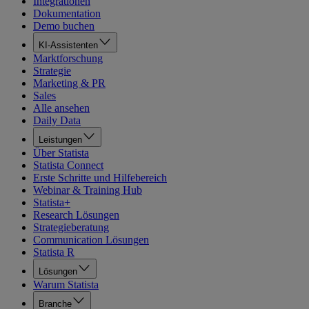
Integrationen
Dokumentation
Demo buchen
KI-Assistenten
Marktforschung
Strategie
Marketing & PR
Sales
Alle ansehen
Daily Data
Leistungen
Über Statista
Statista Connect
Erste Schritte und Hilfebereich
Webinar & Training Hub
Statista+
Research Lösungen
Strategieberatung
Communication Lösungen
Statista R
Lösungen
Warum Statista
Branche