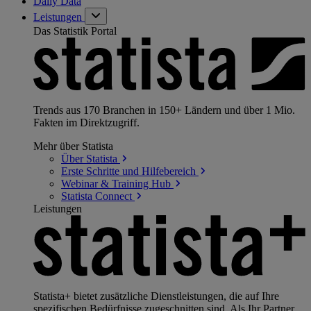
Daily Data
Leistungen
Das Statistik Portal
Trends aus 170 Branchen in 150+ Ländern und über 1 Mio.
Fakten im Direktzugriff.
Mehr über Statista
Über
Statista
Erste Schritte und
Hilfebereich
Webinar & Training
Hub
Statista
Connect
Leistungen
Statista+ bietet zusätzliche Dienstleistungen, die auf Ihre
spezifischen Bedürfnisse zugeschnitten sind. Als Ihr Partner