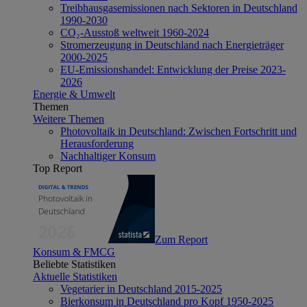
Treibhausgasemissionen nach Sektoren in Deutschland
1990-2030
CO₂-Ausstoß weltweit 1960-2024
Stromerzeugung in Deutschland nach Energieträger
2000-2025
EU-Emissionshandel: Entwicklung der Preise 2023-
2026
Energie & Umwelt
Themen
Weitere Themen
Photovoltaik in Deutschland: Zwischen Fortschritt und
Herausforderung
Nachhaltiger Konsum
Top Report
Zum Report
Konsum & FMCG
Beliebte Statistiken
Aktuelle Statistiken
Vegetarier in Deutschland 2015-2025
Bierkonsum in Deutschland pro Kopf 1950-2025