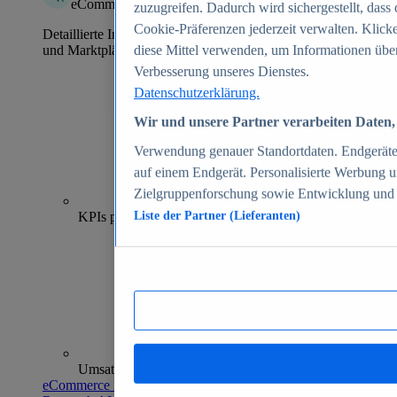
eCommerce Insights
zuzugreifen. Dadurch wird sichergestellt, dass 
Cookie-Präferenzen jederzeit verwalten. Klick
Detaillierte Informationen zu mehr als 39.000 Online-Shops
und Marktplätzen
diese Mittel verwenden, um Informationen über
Verbesserung unseres Dienstes.
Datenschutzerklärung.
Wir und unsere Partner verarbeiten Daten, 
Verwendung genauer Standortdaten. Endgeräteei
auf einem Endgerät. Personalisierte Werbung 
Zielgruppenforschung sowie Entwicklung und
70+
KPIs pro Shop
Liste der Partner (Lieferanten)
Umsatzanalysen und -prognosen
eCommerce Insights entdecken