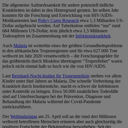
Die allgemeine Aufmerksamkeit für andere potenziell tödliche
Krankheiten ist dabei in den Hintergrund geraten. Im selben Jahr
konnten für die Forschung und Entwicklung von HIV/AIDS-
Medikamenten laut
Policy Cures Research
etwa 1,3 Milliarden US-
Dollar aufgebracht werden. Auf Tuberkulose entfielen “nur” rund
684 Millionen US-Dollar, trotz jährlich etwa 1,5 Millionen
Todesopfern im Zusammenhang mit der
Infektionskrankheit
.
Auch
Malaria
ist weiterhin eines der größten Gesundheitsprobleme
in den afrikanischen Tropenregionen und für etwa 627.000 Tote
weltweit im Jahr 2020 verantwortlich – die Forschungsgelder für
das größtenteils durch Moskitos übertragene “Tropenfieber” waren
jedoch nicht einmal halb so hoch wie die von HIV/AIDS.
Laut
Bernhard-Nocht-Institut für Tropenmedizin
sterben vor allem
Kinder unter fünf Jahren an Malaria. Die schnelle Verbreitung der
Krankheit durch Insektenstiche, macht es schwer die Infektionen
unter Kontrolle zu bringen. Etwa 50.000 zusätzlichen Todesfälle
sind auf Unterbrechungen bei der Prävention, Diagnose und
Behandlung der Malaria während der Covid-Pandemie
zurückzuführen.
Der
Weltmalariatag
am 25. April soll an die rund drei Millionen
weltweit betroffenen Menschen erinnern aber auch gleichzeitig die
positiven Fortschritte der Bekämpfung hervorheben. Seit der