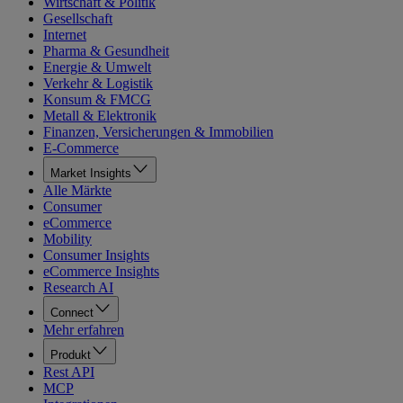
Wirtschaft & Politik
Gesellschaft
Internet
Pharma & Gesundheit
Energie & Umwelt
Verkehr & Logistik
Konsum & FMCG
Metall & Elektronik
Finanzen, Versicherungen & Immobilien
E-Commerce
Market Insights
Alle Märkte
Consumer
eCommerce
Mobility
Consumer Insights
eCommerce Insights
Research AI
Connect
Mehr erfahren
Produkt
Rest API
MCP