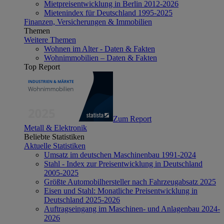
Mietpreisentwicklung in Berlin 2012-2026
Mietenindex für Deutschland 1995-2025
Finanzen, Versicherungen & Immobilien
Themen
Weitere Themen
Wohnen im Alter - Daten & Fakten
Wohnimmobilien – Daten & Fakten
Top Report
Zum Report
Metall & Elektronik
Beliebte Statistiken
Aktuelle Statistiken
Umsatz im deutschen Maschinenbau 1991-2024
Stahl - Index zur Preisentwicklung in Deutschland
2005-2025
Größte Automobilhersteller nach Fahrzeugabsatz 2025
Eisen und Stahl: Monatliche Preisentwicklung in
Deutschland 2025-2026
Auftragseingang im Maschinen- und Anlagenbau 2024-
2026