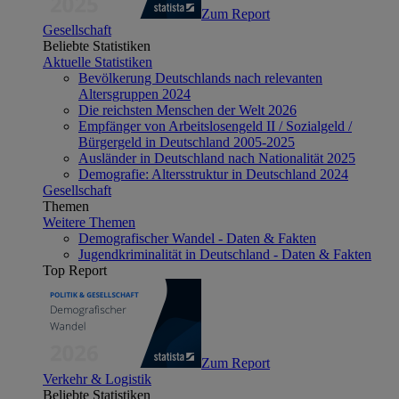
Zum Report
Gesellschaft
Beliebte Statistiken
Aktuelle Statistiken
Bevölkerung Deutschlands nach relevanten
Altersgruppen 2024
Die reichsten Menschen der Welt 2026
Empfänger von Arbeitslosengeld II / Sozialgeld /
Bürgergeld in Deutschland 2005-2025
Ausländer in Deutschland nach Nationalität 2025
Demografie: Altersstruktur in Deutschland 2024
Gesellschaft
Themen
Weitere Themen
Demografischer Wandel - Daten & Fakten
Jugendkriminalität in Deutschland - Daten & Fakten
Top Report
Zum Report
Verkehr & Logistik
Beliebte Statistiken