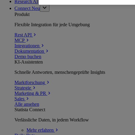
Research AI
Connect
Neu
Produkt
Flexible Integration für jede Umgebung
Rest API
MCP
Integrationen
Dokumentation
Demo buchen
KI-Assistenten
Schnelle Antworten, menschengeprüfte Insights
Marktforschung
Strategie
Marketing & PR
Sales
Alle ansehen
Statista Connect
Verlässliche Daten, in jedem Workflow
Mehr
erfahren