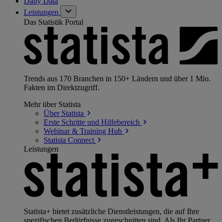
Daily Data
Leistungen
Das Statistik Portal
Trends aus 170 Branchen in 150+ Ländern und über 1 Mio.
Fakten im Direktzugriff.
Mehr über Statista
Über
Statista
Erste Schritte und
Hilfebereich
Webinar & Training
Hub
Statista
Connect
Leistungen
Statista+ bietet zusätzliche Dienstleistungen, die auf Ihre
spezifischen Bedürfnisse zugeschnitten sind. Als Ihr Partner