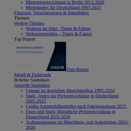
Mietpreisentwicklung in Berlin 2012-2026
Mietenindex für Deutschland 1995-2025
Finanzen, Versicherungen & Immobilien
Themen
Weitere Themen
Wohnen im Alter - Daten & Fakten
Wohnimmobilien – Daten & Fakten
Top Report
Zum Report
Metall & Elektronik
Beliebte Statistiken
Aktuelle Statistiken
Umsatz im deutschen Maschinenbau 1991-2024
Stahl - Index zur Preisentwicklung in Deutschland
2005-2025
Größte Automobilhersteller nach Fahrzeugabsatz 2025
Eisen und Stahl: Monatliche Preisentwicklung in
Deutschland 2025-2026
Auftragseingang im Maschinen- und Anlagenbau 2024-
2026