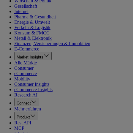
Wirtschaft & Politik
Gesellschaft
Internet
Pharma & Gesundheit
Energie & Umwelt
Verkehr & Logistik
Konsum & FMCG
Metall & Elektronik
Finanzen, Versicherungen & Immobilien
E-Commerce
Market Insights
Alle Märkte
Consumer
eCommerce
Mobility
Consumer Insights
eCommerce Insights
Research AI
Connect
Mehr erfahren
Produkt
Rest API
MCP