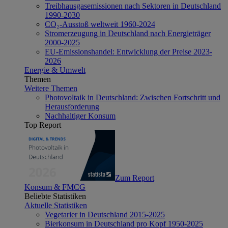
Treibhausgasemissionen nach Sektoren in Deutschland
1990-2030
CO₂-Ausstoß weltweit 1960-2024
Stromerzeugung in Deutschland nach Energieträger
2000-2025
EU-Emissionshandel: Entwicklung der Preise 2023-
2026
Energie & Umwelt
Themen
Weitere Themen
Photovoltaik in Deutschland: Zwischen Fortschritt und
Herausforderung
Nachhaltiger Konsum
Top Report
Zum Report
Konsum & FMCG
Beliebte Statistiken
Aktuelle Statistiken
Vegetarier in Deutschland 2015-2025
Bierkonsum in Deutschland pro Kopf 1950-2025