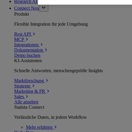
Research AI
Connect
Neu
Produkt
Flexible Integration für jede Umgebung
Rest API
MCP
Integrationen
Dokumentation
Demo buchen
KI-Assistenten
Schnelle Antworten, menschengeprüfte Insights
Marktforschung
Strategie
Marketing & PR
Sales
Alle ansehen
Statista Connect
Verlässliche Daten, in jedem Workflow
Mehr
erfahren