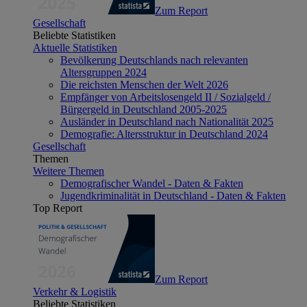
Zum Report
Gesellschaft
Beliebte Statistiken
Aktuelle Statistiken
Bevölkerung Deutschlands nach relevanten
Altersgruppen 2024
Die reichsten Menschen der Welt 2026
Empfänger von Arbeitslosengeld II / Sozialgeld /
Bürgergeld in Deutschland 2005-2025
Ausländer in Deutschland nach Nationalität 2025
Demografie: Altersstruktur in Deutschland 2024
Gesellschaft
Themen
Weitere Themen
Demografischer Wandel - Daten & Fakten
Jugendkriminalität in Deutschland - Daten & Fakten
Top Report
Zum Report
Verkehr & Logistik
Beliebte Statistiken