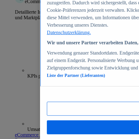
eCommerce Insights
zuzugreifen. Dadurch wird sichergestellt, dass 
Cookie-Präferenzen jederzeit verwalten. Klick
Detaillierte Informationen zu mehr als 39.000 Online-Shops
und Marktplätzen
diese Mittel verwenden, um Informationen über
Verbesserung unseres Dienstes.
Datenschutzerklärung.
Wir und unsere Partner verarbeiten Daten, 
Verwendung genauer Standortdaten. Endgeräteei
auf einem Endgerät. Personalisierte Werbung 
Zielgruppenforschung sowie Entwicklung und
70+
KPIs pro Shop
Liste der Partner (Lieferanten)
Umsatzanalysen und -prognosen
eCommerce Insights entdecken