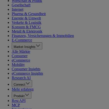
Wirtschaft & Politik
Gesellschaft
Internet
Pharma & Gesundheit
Energie & Umwelt
Verkehr & Logistik
Konsum & FMCG
Metall & Elektronik
Finanzen, Versicherungen & Immobilien
E-Commerce
Market Insights
Alle Märkte
Consumer
eCommerce
Mobility
Consumer Insights
eCommerce Insights
Research AI
Connect
Mehr erfahren
Produkt
Rest API
MCP