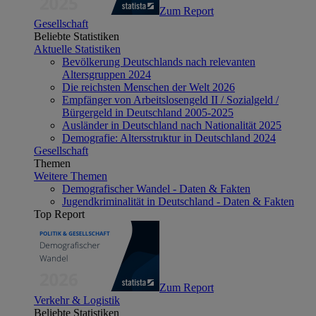
Zum Report
Gesellschaft
Beliebte Statistiken
Aktuelle Statistiken
Bevölkerung Deutschlands nach relevanten
Altersgruppen 2024
Die reichsten Menschen der Welt 2026
Empfänger von Arbeitslosengeld II / Sozialgeld /
Bürgergeld in Deutschland 2005-2025
Ausländer in Deutschland nach Nationalität 2025
Demografie: Altersstruktur in Deutschland 2024
Gesellschaft
Themen
Weitere Themen
Demografischer Wandel - Daten & Fakten
Jugendkriminalität in Deutschland - Daten & Fakten
Top Report
Zum Report
Verkehr & Logistik
Beliebte Statistiken