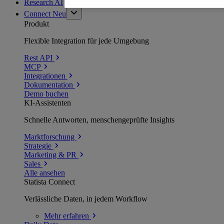
Research AI
Connect
Neu
Produkt
Flexible Integration für jede Umgebung
Rest API
MCP
Integrationen
Dokumentation
Demo buchen
KI-Assistenten
Schnelle Antworten, menschengeprüfte Insights
Marktforschung
Strategie
Marketing & PR
Sales
Alle ansehen
Statista Connect
Verlässliche Daten, in jedem Workflow
Mehr
erfahren