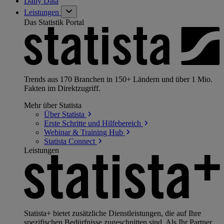
Daily Data
Leistungen
Das Statistik Portal
Trends aus 170 Branchen in 150+ Ländern und über 1 Mio.
Fakten im Direktzugriff.
Mehr über Statista
Über
Statista
Erste Schritte und
Hilfebereich
Webinar & Training
Hub
Statista
Connect
Leistungen
Statista+ bietet zusätzliche Dienstleistungen, die auf Ihre
spezifischen Bedürfnisse zugeschnitten sind. Als Ihr Partner