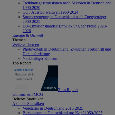
Treibhausgasemissionen nach Sektoren in Deutschland
1990-2030
CO₂-Ausstoß weltweit 1960-2024
Stromerzeugung in Deutschland nach Energieträger
2000-2025
EU-Emissionshandel: Entwicklung der Preise 2023-
2026
Energie & Umwelt
Themen
Weitere Themen
Photovoltaik in Deutschland: Zwischen Fortschritt und
Herausforderung
Nachhaltiger Konsum
Top Report
Zum Report
Konsum & FMCG
Beliebte Statistiken
Aktuelle Statistiken
Vegetarier in Deutschland 2015-2025
Bierkonsum in Deutschland pro Kopf 1950-2025