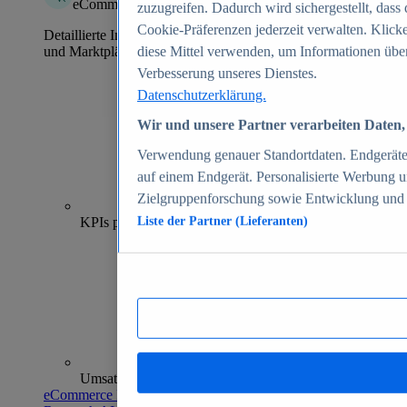
eCommerce Insights
zuzugreifen. Dadurch wird sichergestellt, dass 
Cookie-Präferenzen jederzeit verwalten. Klick
Detaillierte Informationen zu mehr als 39.000 Online-Shops
und Marktplätzen
diese Mittel verwenden, um Informationen über
Verbesserung unseres Dienstes.
Datenschutzerklärung.
Wir und unsere Partner verarbeiten Daten, 
Verwendung genauer Standortdaten. Endgeräteei
auf einem Endgerät. Personalisierte Werbung 
Zielgruppenforschung sowie Entwicklung und
70+
KPIs pro Shop
Liste der Partner (Lieferanten)
Umsatzanalysen und -prognosen
eCommerce Insights entdecken