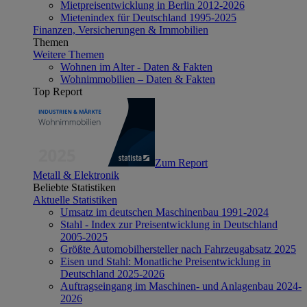
Mietpreisentwicklung in Berlin 2012-2026
Mietenindex für Deutschland 1995-2025
Finanzen, Versicherungen & Immobilien
Themen
Weitere Themen
Wohnen im Alter - Daten & Fakten
Wohnimmobilien – Daten & Fakten
Top Report
Zum Report
Metall & Elektronik
Beliebte Statistiken
Aktuelle Statistiken
Umsatz im deutschen Maschinenbau 1991-2024
Stahl - Index zur Preisentwicklung in Deutschland
2005-2025
Größte Automobilhersteller nach Fahrzeugabsatz 2025
Eisen und Stahl: Monatliche Preisentwicklung in
Deutschland 2025-2026
Auftragseingang im Maschinen- und Anlagenbau 2024-
2026