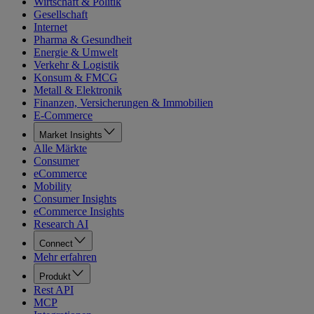
Wirtschaft & Politik
Gesellschaft
Internet
Pharma & Gesundheit
Energie & Umwelt
Verkehr & Logistik
Konsum & FMCG
Metall & Elektronik
Finanzen, Versicherungen & Immobilien
E-Commerce
Market Insights
Alle Märkte
Consumer
eCommerce
Mobility
Consumer Insights
eCommerce Insights
Research AI
Connect
Mehr erfahren
Produkt
Rest API
MCP