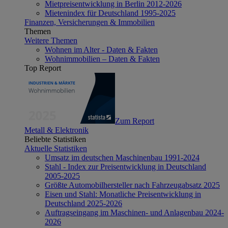
Mietpreisentwicklung in Berlin 2012-2026
Mietenindex für Deutschland 1995-2025
Finanzen, Versicherungen & Immobilien
Themen
Weitere Themen
Wohnen im Alter - Daten & Fakten
Wohnimmobilien – Daten & Fakten
Top Report
Zum Report
Metall & Elektronik
Beliebte Statistiken
Aktuelle Statistiken
Umsatz im deutschen Maschinenbau 1991-2024
Stahl - Index zur Preisentwicklung in Deutschland
2005-2025
Größte Automobilhersteller nach Fahrzeugabsatz 2025
Eisen und Stahl: Monatliche Preisentwicklung in
Deutschland 2025-2026
Auftragseingang im Maschinen- und Anlagenbau 2024-
2026