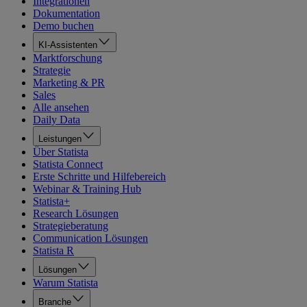
Integrationen
Dokumentation
Demo buchen
KI-Assistenten
Marktforschung
Strategie
Marketing & PR
Sales
Alle ansehen
Daily Data
Leistungen
Über Statista
Statista Connect
Erste Schritte und Hilfebereich
Webinar & Training Hub
Statista+
Research Lösungen
Strategieberatung
Communication Lösungen
Statista R
Lösungen
Warum Statista
Branche