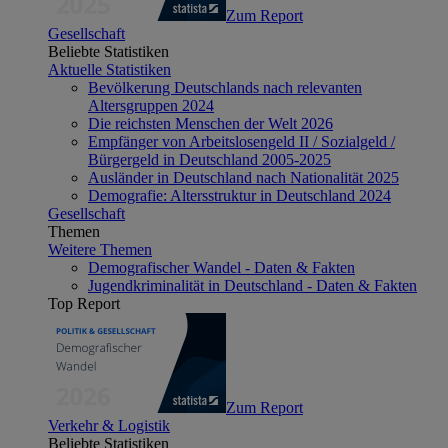
Zum Report
Gesellschaft
Beliebte Statistiken
Aktuelle Statistiken
Bevölkerung Deutschlands nach relevanten
Altersgruppen 2024
Die reichsten Menschen der Welt 2026
Empfänger von Arbeitslosengeld II / Sozialgeld /
Bürgergeld in Deutschland 2005-2025
Ausländer in Deutschland nach Nationalität 2025
Demografie: Altersstruktur in Deutschland 2024
Gesellschaft
Themen
Weitere Themen
Demografischer Wandel - Daten & Fakten
Jugendkriminalität in Deutschland - Daten & Fakten
Top Report
Zum Report
Verkehr & Logistik
Beliebte Statistiken