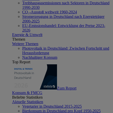
Treibhausgasemissionen nach Sektoren in Deutschland
1990-2030
CO₂-Ausstoß weltweit 1960-2024
Stromerzeugung in Deutschland nach Energieträger
2000-2025
EU-Emissionshandel: Entwicklung der Preise 2023-
2026
Energie & Umwelt
Themen
Weitere Themen
Photovoltaik in Deutschland: Zwischen Fortschritt und
Herausforderung
Nachhaltiger Konsum
Top Report
Zum Report
Konsum & FMCG
Beliebte Statistiken
Aktuelle Statistiken
Vegetarier in Deutschland 2015-2025
Bierkonsum in Deutschland pro Kopf 1950-2025