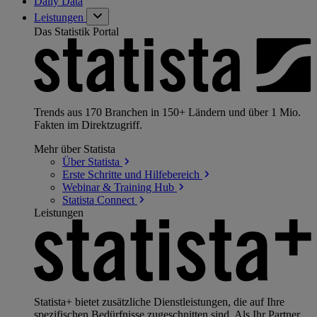
Daily Data
Leistungen
Das Statistik Portal
Trends aus 170 Branchen in 150+ Ländern und über 1 Mio.
Fakten im Direktzugriff.
Mehr über Statista
Über
Statista
Erste Schritte und
Hilfebereich
Webinar & Training
Hub
Statista
Connect
Leistungen
Statista+ bietet zusätzliche Dienstleistungen, die auf Ihre
spezifischen Bedürfnisse zugeschnitten sind. Als Ihr Partner