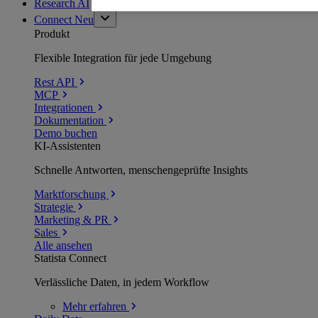
Research AI
Connect
Neu
Produkt
Flexible Integration für jede Umgebung
Rest API
MCP
Integrationen
Dokumentation
Demo buchen
KI-Assistenten
Schnelle Antworten, menschengeprüfte Insights
Marktforschung
Strategie
Marketing & PR
Sales
Alle ansehen
Statista Connect
Verlässliche Daten, in jedem Workflow
Mehr
erfahren