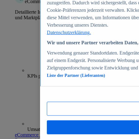
eCommerce Insights
zuzugreifen. Dadurch wird sichergestellt, dass 
Cookie-Präferenzen jederzeit verwalten. Klick
Detaillierte Informationen zu mehr als 39.000 Online-Shops
und Marktplätzen
diese Mittel verwenden, um Informationen über
Verbesserung unseres Dienstes.
Datenschutzerklärung.
Wir und unsere Partner verarbeiten Daten, 
Verwendung genauer Standortdaten. Endgeräteei
auf einem Endgerät. Personalisierte Werbung 
Zielgruppenforschung sowie Entwicklung und
70+
KPIs pro Shop
Liste der Partner (Lieferanten)
Umsatzanalysen und -prognosen
eCommerce Insights entdecken