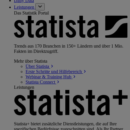
Daily Data
Leistungen
Das Statistik Portal
Trends aus 170 Branchen in 150+ Ländern und über 1 Mio.
Fakten im Direktzugriff.
Mehr über Statista
Über
Statista
Erste Schritte und
Hilfebereich
Webinar & Training
Hub
Statista
Connect
Leistungen
Statista+ bietet zusätzliche Dienstleistungen, die auf Ihre
spezifischen Bedürfnisse zugeschnitten sind. Als Ihr Partner