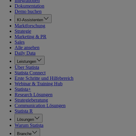
Integrationen
Dokumentation
Demo buchen
KI-Assistenten
Marktforschung
Strategie
Marketing & PR
Sales
Alle ansehen
Daily Data
Leistungen
Über Statista
Statista Connect
Erste Schritte und Hilfebereich
Webinar & Training Hub
Statista+
Research Lösungen
Strategieberatung
Communication Lösungen
Statista R
Lösungen
Warum Statista
Branche