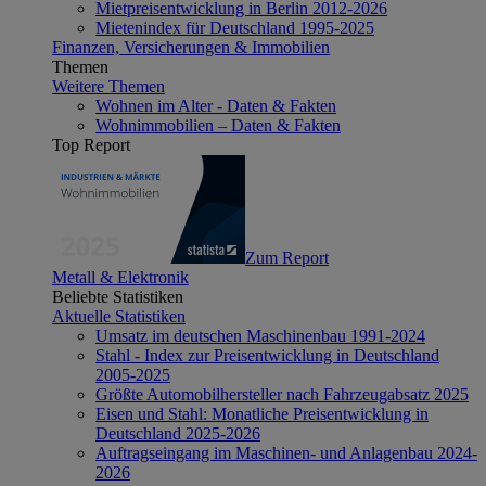
Mietpreisentwicklung in Berlin 2012-2026
Mietenindex für Deutschland 1995-2025
Finanzen, Versicherungen & Immobilien
Themen
Weitere Themen
Wohnen im Alter - Daten & Fakten
Wohnimmobilien – Daten & Fakten
Top Report
Zum Report
Metall & Elektronik
Beliebte Statistiken
Aktuelle Statistiken
Umsatz im deutschen Maschinenbau 1991-2024
Stahl - Index zur Preisentwicklung in Deutschland
2005-2025
Größte Automobilhersteller nach Fahrzeugabsatz 2025
Eisen und Stahl: Monatliche Preisentwicklung in
Deutschland 2025-2026
Auftragseingang im Maschinen- und Anlagenbau 2024-
2026