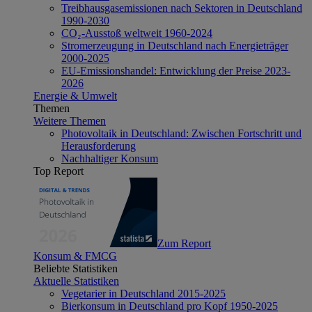
Treibhausgasemissionen nach Sektoren in Deutschland
1990-2030
CO₂-Ausstoß weltweit 1960-2024
Stromerzeugung in Deutschland nach Energieträger
2000-2025
EU-Emissionshandel: Entwicklung der Preise 2023-
2026
Energie & Umwelt
Themen
Weitere Themen
Photovoltaik in Deutschland: Zwischen Fortschritt und
Herausforderung
Nachhaltiger Konsum
Top Report
Zum Report
Konsum & FMCG
Beliebte Statistiken
Aktuelle Statistiken
Vegetarier in Deutschland 2015-2025
Bierkonsum in Deutschland pro Kopf 1950-2025