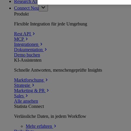
Research AI
Connect
Neu
Produkt
Flexible Integration für jede Umgebung
Rest API
MCP
Integrationen
Dokumentation
Demo buchen
KI-Assistenten
Schnelle Antworten, menschengeprüfte Insights
Marktforschung
Strategie
Marketing & PR
Sales
Alle ansehen
Statista Connect
Verlässliche Daten, in jedem Workflow
Mehr
erfahren