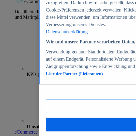
eCommerce Insights
zuzugreifen. Dadurch wird sichergestellt, dass 
Cookie-Präferenzen jederzeit verwalten. Klick
Detaillierte Informationen zu mehr als 39.000 Online-Shops
und Marktplätzen
diese Mittel verwenden, um Informationen über
Verbesserung unseres Dienstes.
Datenschutzerklärung.
Wir und unsere Partner verarbeiten Daten, 
Verwendung genauer Standortdaten. Endgeräteei
auf einem Endgerät. Personalisierte Werbung 
Zielgruppenforschung sowie Entwicklung und
70+
KPIs pro Shop
Liste der Partner (Lieferanten)
Umsatzanalysen und -prognosen
eCommerce Insights entdecken