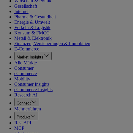
Wirtschaft & Politik
Gesellschaft
Internet
Pharma & Gesundheit
Energie & Umwelt
Verkehr & Logistik
Konsum & FMCG
Metall & Elektronik
Finanzen, Versicherungen & Immobilien
E-Commerce
Market Insights
Alle Märkte
Consumer
eCommerce
Mobility
Consumer Insights
eCommerce Insights
Research AI
Connect
Mehr erfahren
Produkt
Rest API
MCP