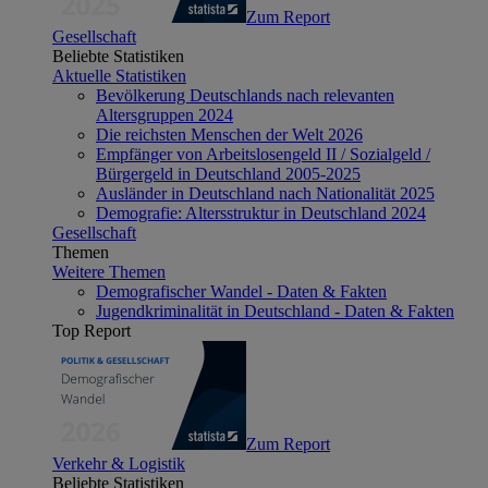
Zum Report
Gesellschaft
Beliebte Statistiken
Aktuelle Statistiken
Bevölkerung Deutschlands nach relevanten
Altersgruppen 2024
Die reichsten Menschen der Welt 2026
Empfänger von Arbeitslosengeld II / Sozialgeld /
Bürgergeld in Deutschland 2005-2025
Ausländer in Deutschland nach Nationalität 2025
Demografie: Altersstruktur in Deutschland 2024
Gesellschaft
Themen
Weitere Themen
Demografischer Wandel - Daten & Fakten
Jugendkriminalität in Deutschland - Daten & Fakten
Top Report
Zum Report
Verkehr & Logistik
Beliebte Statistiken