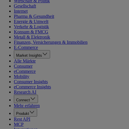
Wirtschaft & Politik
Gesellschaft
Internet
Pharma & Gesundheit
Energie & Umwelt
Verkehr & Logistik
Konsum & FMCG
Metall & Elektronik
Finanzen, Versicherungen & Immobilien
E-Commerce
Market Insights
Alle Märkte
Consumer
eCommerce
Mobility
Consumer Insights
eCommerce Insights
Research AI
Connect
Mehr erfahren
Produkt
Rest API
MCP