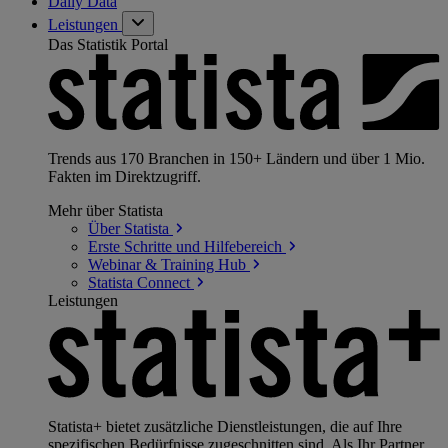
Daily Data
Leistungen
Das Statistik Portal
Trends aus 170 Branchen in 150+ Ländern und über 1 Mio.
Fakten im Direktzugriff.
Mehr über Statista
Über
Statista
Erste Schritte und
Hilfebereich
Webinar & Training
Hub
Statista
Connect
Leistungen
Statista+ bietet zusätzliche Dienstleistungen, die auf Ihre
spezifischen Bedürfnisse zugeschnitten sind. Als Ihr Partner