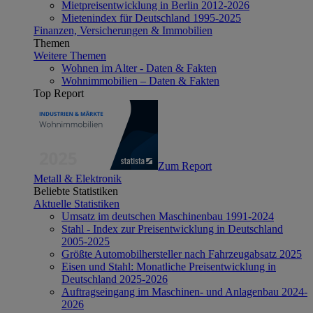
Mietpreisentwicklung in Berlin 2012-2026
Mietenindex für Deutschland 1995-2025
Finanzen, Versicherungen & Immobilien
Themen
Weitere Themen
Wohnen im Alter - Daten & Fakten
Wohnimmobilien – Daten & Fakten
Top Report
Zum Report
Metall & Elektronik
Beliebte Statistiken
Aktuelle Statistiken
Umsatz im deutschen Maschinenbau 1991-2024
Stahl - Index zur Preisentwicklung in Deutschland
2005-2025
Größte Automobilhersteller nach Fahrzeugabsatz 2025
Eisen und Stahl: Monatliche Preisentwicklung in
Deutschland 2025-2026
Auftragseingang im Maschinen- und Anlagenbau 2024-
2026