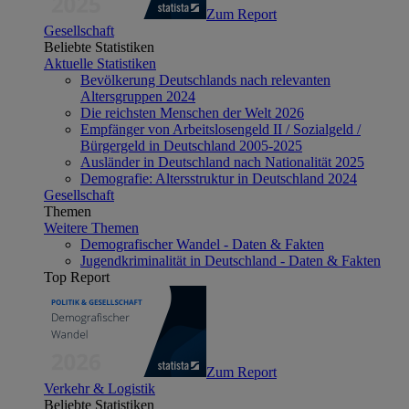
Zum Report
Gesellschaft
Beliebte Statistiken
Aktuelle Statistiken
Bevölkerung Deutschlands nach relevanten
Altersgruppen 2024
Die reichsten Menschen der Welt 2026
Empfänger von Arbeitslosengeld II / Sozialgeld /
Bürgergeld in Deutschland 2005-2025
Ausländer in Deutschland nach Nationalität 2025
Demografie: Altersstruktur in Deutschland 2024
Gesellschaft
Themen
Weitere Themen
Demografischer Wandel - Daten & Fakten
Jugendkriminalität in Deutschland - Daten & Fakten
Top Report
Zum Report
Verkehr & Logistik
Beliebte Statistiken