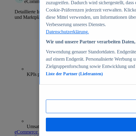
eCommerce Insights
zuzugreifen. Dadurch wird sichergestellt, dass 
Cookie-Präferenzen jederzeit verwalten. Klick
Detaillierte Informationen zu mehr als 39.000 Online-Shops
und Marktplätzen
diese Mittel verwenden, um Informationen über
Verbesserung unseres Dienstes.
Datenschutzerklärung.
Wir und unsere Partner verarbeiten Daten, 
Verwendung genauer Standortdaten. Endgeräteei
auf einem Endgerät. Personalisierte Werbung 
Zielgruppenforschung sowie Entwicklung und
70+
KPIs pro Shop
Liste der Partner (Lieferanten)
Umsatzanalysen und -prognosen
eCommerce Insights entdecken