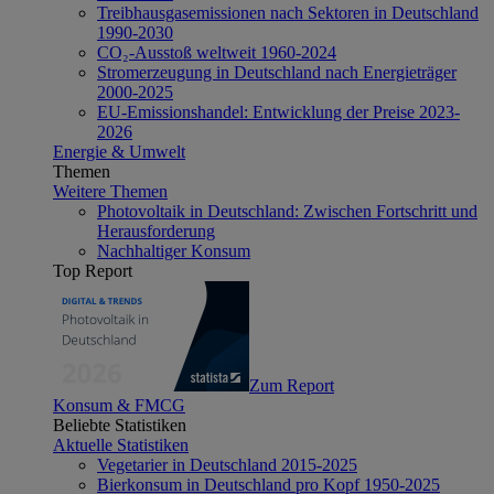
Treibhausgasemissionen nach Sektoren in Deutschland
1990-2030
CO₂-Ausstoß weltweit 1960-2024
Stromerzeugung in Deutschland nach Energieträger
2000-2025
EU-Emissionshandel: Entwicklung der Preise 2023-
2026
Energie & Umwelt
Themen
Weitere Themen
Photovoltaik in Deutschland: Zwischen Fortschritt und
Herausforderung
Nachhaltiger Konsum
Top Report
Zum Report
Konsum & FMCG
Beliebte Statistiken
Aktuelle Statistiken
Vegetarier in Deutschland 2015-2025
Bierkonsum in Deutschland pro Kopf 1950-2025