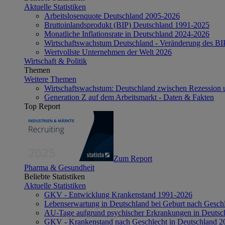
Aktuelle Statistiken
Arbeitslosenquote Deutschland 2005-2026
Bruttoinlandsprodukt (BIP) Deutschland 1991-2025
Monatliche Inflationsrate in Deutschland 2024-2026
Wirtschaftswachstum Deutschland - Veränderung des B
Wertvollste Unternehmen der Welt 2026
Wirtschaft & Politik
Themen
Weitere Themen
Wirtschaftswachstum: Deutschland zwischen Rezession 
Generation Z auf dem Arbeitsmarkt - Daten & Fakten
Top Report
Zum Report
Pharma & Gesundheit
Beliebte Statistiken
Aktuelle Statistiken
GKV - Entwicklung Krankenstand 1991-2026
Lebenserwartung in Deutschland bei Geburt nach Gesch
AU-Tage aufgrund psychischer Erkrankungen in Deutsc
GKV - Krankenstand nach Geschlecht in Deutschland 