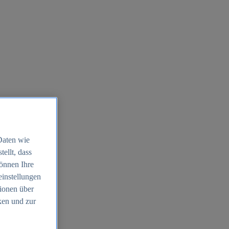
Daten wie
ellt, dass
können Ihre
einstellungen
ionen über
ken und zur