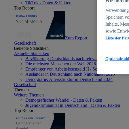
Wir und uns
TikTok - Daten & Fakten
Top Report
Verwendung g
Speichern vo
Inhalte, Mes
sowie Entwi
Zum Report
Liste der Par
Gesellschaft
Beliebte Statistiken
Aktuelle Statistiken
Bevölkerung Deutschlands nach relevanten Altersgrupp
Optionale ab
Die reichsten Menschen der Welt 2026
Empfänger von Arbeitslosengeld II / Sozialgeld / Bürge
Ausländer in Deutschland nach Nationalität 2025
Demografie: Altersstruktur in Deutschland 2024
Gesellschaft
Themen
Weitere Themen
Demografischer Wandel - Daten & Fakten
Jugendkriminalität in Deutschland - Daten & Fakten
Top Report