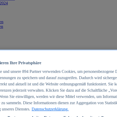
 2024
en
en
ieren Ihre Privatsphäre
te und unsere
894
Partner verwenden Cookies, um personenbezogene 
ennungen zu speichern und darauf zuzugreifen. Dadurch wird sichergest
orrekt und aktuell ist und die Website ordnungsgemäß funktioniert. Sie 
025
renzen jederzeit verwalten. Klicken Sie dazu auf die Schaltfläche „Vor
schland 2025
Wenn Sie einwilligen, werden wir diese Mittel verwenden, um Informat
 zu sammeln. Diese Informationen dienen zur Aggregation von Statisti
 unseres Dienstes.
Datenschutzerklärung.