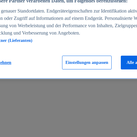
ere Partner verarbeiten Daten, um Folgendes bereitzustellen:
enauer Standortdaten. Endgeräteeigenschaften zur Identifikation aktiv
n oder Zugriff auf Informationen auf einem Endgerät. Personalisierte
sung von Werbeleistung und der Performance von Inhalten, Zielgruppe
cklung und Verbesserung von Angeboten.
tner (Lieferanten)
en 2024
lehnen
Einstellungen anpassen
Alle 
rgeld in Deutschland 2005-2025