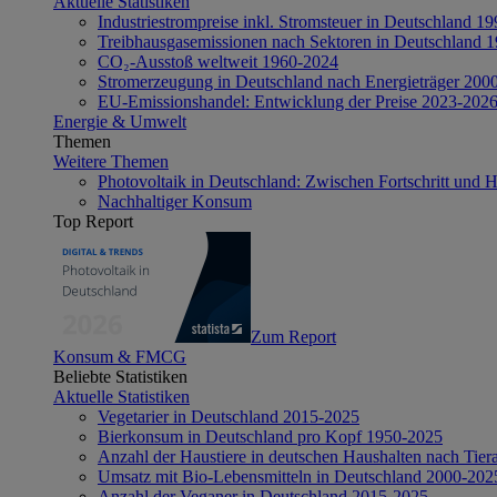
Aktuelle Statistiken
Industriestrompreise inkl. Stromsteuer in Deutschland 1
Treibhausgasemissionen nach Sektoren in Deutschland 
CO₂-Ausstoß weltweit 1960-2024
Stromerzeugung in Deutschland nach Energieträger 200
EU-Emissionshandel: Entwicklung der Preise 2023-202
Energie & Umwelt
Themen
Weitere Themen
Photovoltaik in Deutschland: Zwischen Fortschritt und 
Nachhaltiger Konsum
Top Report
Zum Report
Konsum & FMCG
Beliebte Statistiken
Aktuelle Statistiken
Vegetarier in Deutschland 2015-2025
Bierkonsum in Deutschland pro Kopf 1950-2025
Anzahl der Haustiere in deutschen Haushalten nach Tier
Umsatz mit Bio-Lebensmitteln in Deutschland 2000-202
Anzahl der Veganer in Deutschland 2015-2025