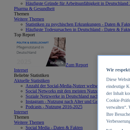
Häufigste Gründe für Arbeitsunfähigkeit in Deutschland
Pharma & Gesundheit
Themen
Weitere Themen
Statistiken zu psychischen Erkrankungen - Daten & Fakt
Häufigste Todesursachen in Deutschland - Daten & Fakt
Top Report
Zum Report
Wir respekt
Internet
Beliebte Statistiken
Diese Websi
Aktuelle Statistiken
Anzahl der Social-Media-Nutzer weltweit 2012-2025
eindeutige K
Social Networks mit den meisten Nutzern weltweit 2025
der Inhalt k
Soziale Netzwerke in Deutschland nach Generationen 2
Cookie-Präfe
Instagram - Nutzung nach Alter und Geschlecht in Deut
Podcasts - Nutzung 2016-2025
verwalten“. 
Internet
Ihre Besuche
Themen
Verbesserung
Weitere Themen
Social Media - Daten & Fakten