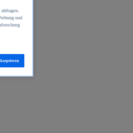
 abfragen.
 Werbung und
nforschung
akzeptieren