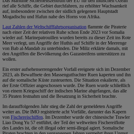
Das Maritime Sicherheitszentrum der EU für den Indischen Ozean
rief alle Schiffe, die Gebiet durchfahren, zu erhöhter Wachsamkeit
auf, insbesondere zwischen der südlich gelegenen Hauptstadt
Mogadischu und Hafun nahe des Horns von Afrika.
Laut Zahlen der Weltschifffahrtsorganisation
flammte die Piraterie
nach einer Zeit der relativen Ruhe schon Ende 2023 vor Somalia
wieder auf. Marinepatrouillen wurden bereits zu dieser Zeit ins Rote
Meer verlegt, um Angriffe der Huthis auf Schiffe in der Meerenge
von Bab al-Mandab zu unterbinden. Die Miliz erklärte damals, mit
den Angriffen die Bevölkerung des Gazastreifens unterstützen zu
wollen.
Ein erster aufsehenserrengender Vorfall ereignete sich im Dezember
2023, als Bewaffnete den Massengutfrachter Ruen kaperten und ihn
auf die somalische Küste zusteuerten. Die Situation eskalierte, als
der Erste Offizier angeschossen wurde. Die Ruen wurde schließlich
von einem Kriegsschiff der indischen Marine abgefangen, das alle
35 Piraten festnahm und die Besatzung in Sicherheit brachte.
Im darauffolgenden Jahr stieg die Zahl der gemeldeten Angriffe
weiter an. Die IMO registrierte acht Vorfälle, darunter das Kapern
von
Fischereischiffen
. Im Dezember wurde der chinesische Trawler
Liao Dong Yu 57 entführt, der Teil der weltweiten Fischereiflotte
des Landes ist, die oft illegal oder semi-illegal agiert. Somalische
Piraten brachten in den vergangenen Jahren vermehrt ihren Unmut