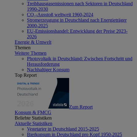
Treibhausgasemissionen nach Sektoren in Deutschland
1990-2030
CO₂-Ausstoß weltweit 1960-2024
Stromerzeugung in Deutschland nach Energieträger
2000-2025
EU-Emissionshandel: Entwicklung der Preise 2023-
2026
Energie & Umwelt
Themen
Weitere Themen
Photovoltaik in Deutschland: Zwischen Fortschritt und
Herausforderung
Nachhaltiger Konsum
Top Report
Zum Report
Konsum & FMCG
Beliebte Statistiken
Aktuelle Statistiken
Vegetarier in Deutschland 2015-2025
Bierkonsum in Deutschland pro Kopf 1950-2025