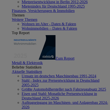
Mietpreisentwicklung in Berlin 2012-2026
Mietenindex für Deutschland 1995-2025
Finanzen, Versicherungen & Immobilien
Themen
Weitere Themen
Wohnen im Alter - Daten & Fakten
Wohnimmobilien – Daten & Fakten
Top Report
Zum Report
Metall & Elektronik
Beliebte Statistiken
Aktuelle Statistiken
Umsatz im deutschen Maschinenbau 1991-2024
Stahl - Index zur Preisentwicklung in Deutschland
2005-2025
Größte Automobilhersteller nach Fahrzeugabsatz 2025
Eisen und Stahl: Monatliche Preisentwicklung in
Deutschland 2025-2026
Auftragseingang im Maschinen- und Anlagenbau 2024-
2026