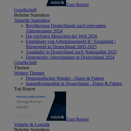
Zum Report
Gesellschaft
Beliebte Statistiken
Aktuelle Statistiken
Bevölkerung Deutschlands nach relevanten
Altersgruppen 2024
Die reichsten Menschen der Welt 2026
Empfänger von Arbeitslosengeld II / Sozialgeld /
Bürgergeld in Deutschland 2005-2025
Ausländer in Deutschland nach Nationalität 2025
Demografie: Altersstruktur in Deutschland 2024
Gesellschaft
Themen
Weitere Themen
Demografischer Wandel - Daten & Fakten
Jugendkriminalität in Deutschland - Daten & Fakten
Top Report
Zum Report
Verkehr & Logistik
Beliebte Statistiken