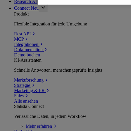
Research AI
Connect
Neu
Produkt
Flexible Integration für jede Umgebung
Rest API
MCP
Integrationen
Dokumentation
Demo buchen
KI-Assistenten
Schnelle Antworten, menschengeprüfte Insights
Marktforschung
Strategie
Marketing & PR
Sales
Alle ansehen
Statista Connect
Verlässliche Daten, in jedem Workflow
Mehr
erfahren