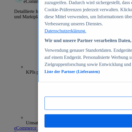
eCommerce Insights
zuzugreifen. Dadurch wird sichergestellt, dass 
Cookie-Präferenzen jederzeit verwalten. Klick
Detaillierte Informationen zu mehr als 39.000 Online-Shops
und Marktplätzen
diese Mittel verwenden, um Informationen über
Verbesserung unseres Dienstes.
Datenschutzerklärung.
Wir und unsere Partner verarbeiten Daten, 
Verwendung genauer Standortdaten. Endgeräteei
auf einem Endgerät. Personalisierte Werbung 
Zielgruppenforschung sowie Entwicklung und
70+
KPIs pro Shop
Liste der Partner (Lieferanten)
Umsatzanalysen und -prognosen
eCommerce Insights entdecken