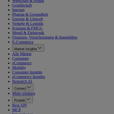
Wirtschaft & Politik
Gesellschaft
Internet
Pharma & Gesundheit
Energie & Umwelt
Verkehr & Logistik
Konsum & FMCG
Metall & Elektronik
Finanzen, Versicherungen & Immobilien
E-Commerce
Market Insights
Alle Märkte
Consumer
eCommerce
Mobility
Consumer Insights
eCommerce Insights
Research AI
Connect
Mehr erfahren
Produkt
Rest API
MCP