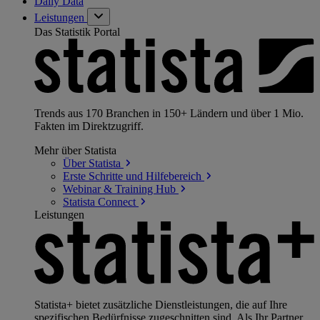
Daily Data
Leistungen
Das Statistik Portal
Trends aus 170 Branchen in 150+ Ländern und über 1 Mio.
Fakten im Direktzugriff.
Mehr über Statista
Über
Statista
Erste Schritte und
Hilfebereich
Webinar & Training
Hub
Statista
Connect
Leistungen
Statista+ bietet zusätzliche Dienstleistungen, die auf Ihre
spezifischen Bedürfnisse zugeschnitten sind. Als Ihr Partner