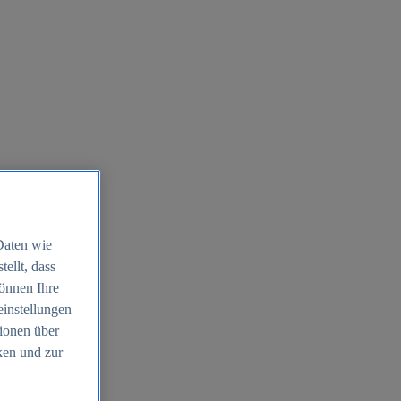
Daten wie
ellt, dass
können Ihre
einstellungen
ionen über
ken und zur