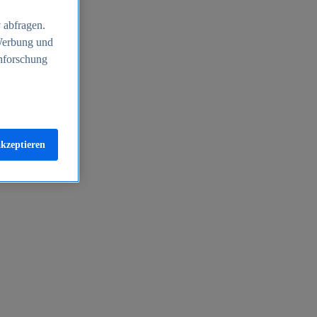
 abfragen.
 Werbung und
nforschung
akzeptieren