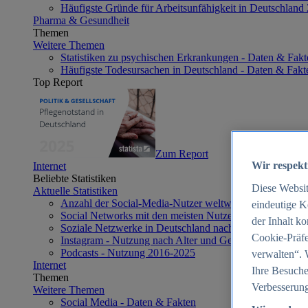
Häufigste Gründe für Arbeitsunfähigkeit in Deutschland
Pharma & Gesundheit
Themen
Weitere Themen
Statistiken zu psychischen Erkrankungen - Daten & Fakt
Häufigste Todesursachen in Deutschland - Daten & Fakt
Top Report
Zum Report
Wir respekt
Internet
Beliebte Statistiken
Diese Websi
Aktuelle Statistiken
Anzahl der Social-Media-Nutzer weltweit 2012-2025
eindeutige K
Social Networks mit den meisten Nutzern weltweit 2025
der Inhalt k
Soziale Netzwerke in Deutschland nach Generationen 2
Cookie-Präfe
Instagram - Nutzung nach Alter und Geschlecht in Deut
Podcasts - Nutzung 2016-2025
verwalten“. 
Internet
Ihre Besuche
Themen
Verbesserung
Weitere Themen
Social Media - Daten & Fakten