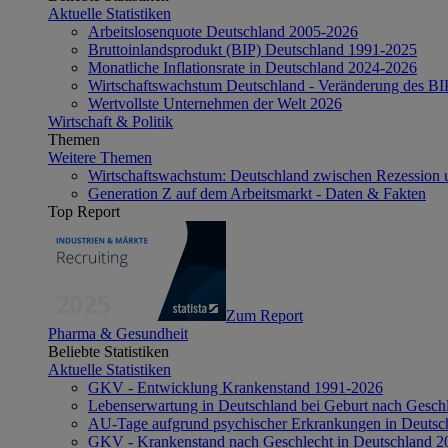
Aktuelle Statistiken
Arbeitslosenquote Deutschland 2005-2026
Bruttoinlandsprodukt (BIP) Deutschland 1991-2025
Monatliche Inflationsrate in Deutschland 2024-2026
Wirtschaftswachstum Deutschland - Veränderung des B
Wertvollste Unternehmen der Welt 2026
Wirtschaft & Politik
Themen
Weitere Themen
Wirtschaftswachstum: Deutschland zwischen Rezession 
Generation Z auf dem Arbeitsmarkt - Daten & Fakten
Top Report
Zum Report
Pharma & Gesundheit
Beliebte Statistiken
Aktuelle Statistiken
GKV - Entwicklung Krankenstand 1991-2026
Lebenserwartung in Deutschland bei Geburt nach Gesch
AU-Tage aufgrund psychischer Erkrankungen in Deutsc
GKV - Krankenstand nach Geschlecht in Deutschland 