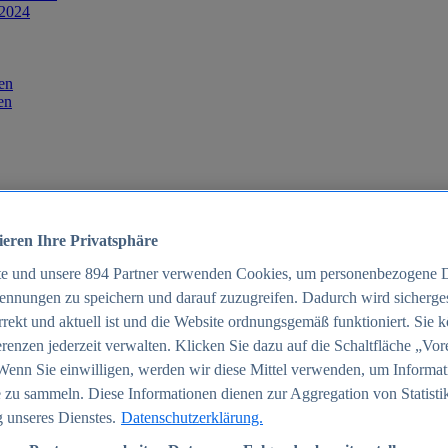
 2024
en
en
ieren Ihre Privatsphäre
te und unsere
894
Partner verwenden Cookies, um personenbezogene 
ennungen zu speichern und darauf zuzugreifen. Dadurch wird sichergest
orrekt und aktuell ist und die Website ordnungsgemäß funktioniert. Sie 
025
renzen jederzeit verwalten. Klicken Sie dazu auf die Schaltfläche „Vor
schland 2025
Wenn Sie einwilligen, werden wir diese Mittel verwenden, um Informat
 zu sammeln. Diese Informationen dienen zur Aggregation von Statisti
 unseres Dienstes.
Datenschutzerklärung.