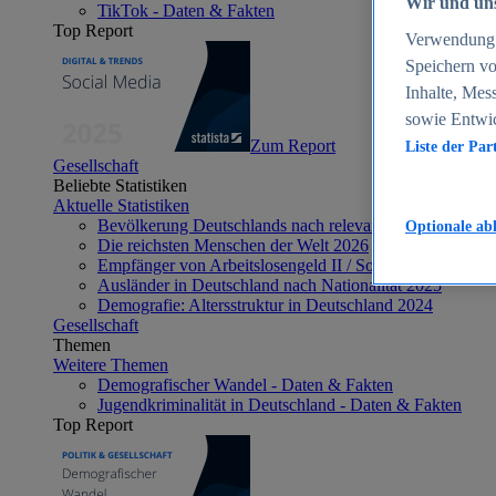
Wir und uns
TikTok - Daten & Fakten
Top Report
Verwendung g
Speichern vo
Inhalte, Mes
sowie Entwi
Zum Report
Liste der Par
Gesellschaft
Beliebte Statistiken
Aktuelle Statistiken
Bevölkerung Deutschlands nach relevanten Altersgrupp
Optionale ab
Die reichsten Menschen der Welt 2026
Empfänger von Arbeitslosengeld II / Sozialgeld / Bürge
Ausländer in Deutschland nach Nationalität 2025
Demografie: Altersstruktur in Deutschland 2024
Gesellschaft
Themen
Weitere Themen
Demografischer Wandel - Daten & Fakten
Jugendkriminalität in Deutschland - Daten & Fakten
Top Report