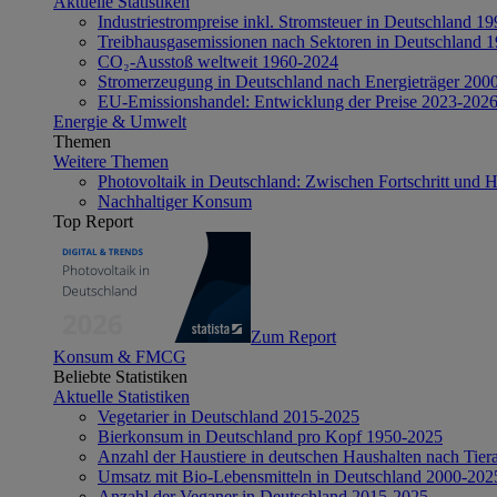
Aktuelle Statistiken
Industriestrompreise inkl. Stromsteuer in Deutschland 1
Treibhausgasemissionen nach Sektoren in Deutschland 
CO₂-Ausstoß weltweit 1960-2024
Stromerzeugung in Deutschland nach Energieträger 200
EU-Emissionshandel: Entwicklung der Preise 2023-202
Energie & Umwelt
Themen
Weitere Themen
Photovoltaik in Deutschland: Zwischen Fortschritt und 
Nachhaltiger Konsum
Top Report
Zum Report
Konsum & FMCG
Beliebte Statistiken
Aktuelle Statistiken
Vegetarier in Deutschland 2015-2025
Bierkonsum in Deutschland pro Kopf 1950-2025
Anzahl der Haustiere in deutschen Haushalten nach Tier
Umsatz mit Bio-Lebensmitteln in Deutschland 2000-202
Anzahl der Veganer in Deutschland 2015-2025