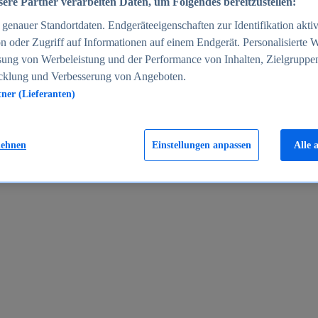
ere Partner verarbeiten Daten, um Folgendes bereitzustellen:
enauer Standortdaten. Endgeräteeigenschaften zur Identifikation aktiv
n oder Zugriff auf Informationen auf einem Endgerät. Personalisierte
sung von Werbeleistung und der Performance von Inhalten, Zielgruppe
cklung und Verbesserung von Angeboten.
tner (Lieferanten)
en 2024
lehnen
Einstellungen anpassen
Alle 
rgeld in Deutschland 2005-2025