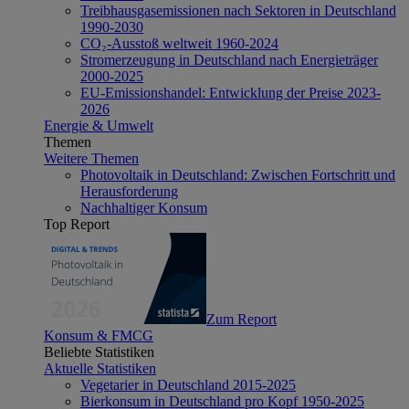
Treibhausgasemissionen nach Sektoren in Deutschland
1990-2030
CO₂-Ausstoß weltweit 1960-2024
Stromerzeugung in Deutschland nach Energieträger
2000-2025
EU-Emissionshandel: Entwicklung der Preise 2023-
2026
Energie & Umwelt
Themen
Weitere Themen
Photovoltaik in Deutschland: Zwischen Fortschritt und
Herausforderung
Nachhaltiger Konsum
Top Report
Zum Report
Konsum & FMCG
Beliebte Statistiken
Aktuelle Statistiken
Vegetarier in Deutschland 2015-2025
Bierkonsum in Deutschland pro Kopf 1950-2025