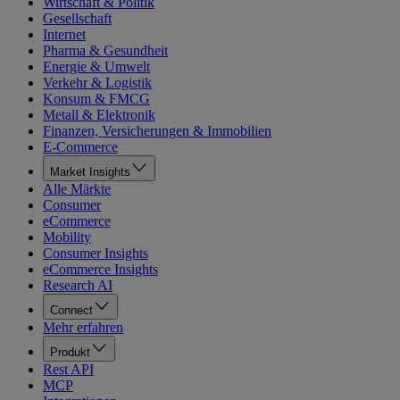
Wirtschaft & Politik
Gesellschaft
Internet
Pharma & Gesundheit
Energie & Umwelt
Verkehr & Logistik
Konsum & FMCG
Metall & Elektronik
Finanzen, Versicherungen & Immobilien
E-Commerce
Market Insights
Alle Märkte
Consumer
eCommerce
Mobility
Consumer Insights
eCommerce Insights
Research AI
Connect
Mehr erfahren
Produkt
Rest API
MCP