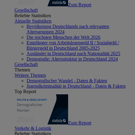
Zum Report
Gesellschaft
Beliebte Statistiken
Aktuelle Statistiken
Bevölkerung Deutschlands nach relevanten
Altersgruppen 2024
Die reichsten Menschen der Welt 2026
Empfänger von Arbeitslosengeld II / Sozialgeld /
Bürgergeld in Deutschland 2005-2025
Ausländer in Deutschland nach Nationalität 2025
Demografie: Altersstruktur in Deutschland 2024
Gesellschaft
Themen
Weitere Themen
Demografischer Wandel - Daten & Fakten
Jugendkriminalität in Deutschland - Daten & Fakten
Top Report
Zum Report
Verkehr & Logistik
Beliebte Statistiken