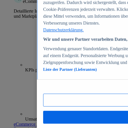
eCommerce Insights
zuzugreifen. Dadurch wird sichergestellt, dass 
Cookie-Präferenzen jederzeit verwalten. Klick
Detaillierte Informationen zu mehr als 39.000 Online-Shops
und Marktplätzen
diese Mittel verwenden, um Informationen über
Verbesserung unseres Dienstes.
Datenschutzerklärung.
Wir und unsere Partner verarbeiten Daten, 
Verwendung genauer Standortdaten. Endgeräteei
auf einem Endgerät. Personalisierte Werbung 
Zielgruppenforschung sowie Entwicklung und
70+
KPIs pro Shop
Liste der Partner (Lieferanten)
Umsatzanalysen und -prognosen
eCommerce Insights entdecken