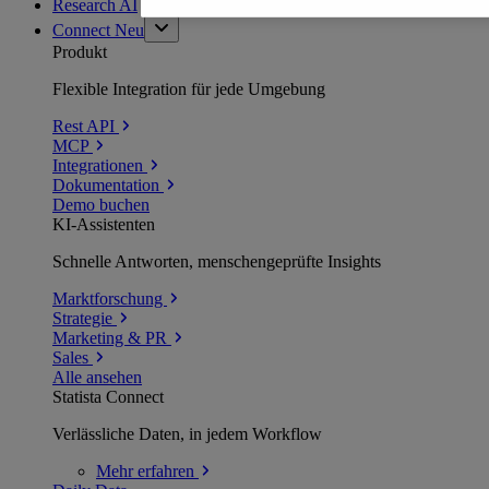
Research AI
Connect
Neu
Produkt
Flexible Integration für jede Umgebung
Rest API
MCP
Integrationen
Dokumentation
Demo buchen
KI-Assistenten
Schnelle Antworten, menschengeprüfte Insights
Marktforschung
Strategie
Marketing & PR
Sales
Alle ansehen
Statista Connect
Verlässliche Daten, in jedem Workflow
Mehr
erfahren