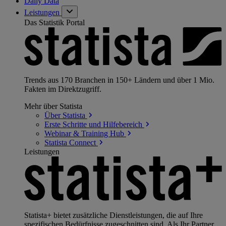
Daily Data
Leistungen
Das Statistik Portal
Trends aus 170 Branchen in 150+ Ländern und über 1 Mio.
Fakten im Direktzugriff.
Mehr über Statista
Über
Statista
Erste Schritte und
Hilfebereich
Webinar & Training
Hub
Statista
Connect
Leistungen
Statista+ bietet zusätzliche Dienstleistungen, die auf Ihre
spezifischen Bedürfnisse zugeschnitten sind. Als Ihr Partner