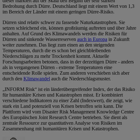
dieser markiert auf der Skala den Beginn der sehr starken
Bedrohung durch Dürre. Deutschland liegt mit einem Wert von 1,3
im Bereich der Länder mit einem geringen Dürre-Risiko.
Dürren sind relativ schwer zu fassende Naturkatastrophen. Sie
setzen schleichend ein, können großräumig auftreten und über Jahre
anhalten. Auf Grund des Klimawandels werden die Risiken für
Dürren und sinkende Wasserreserven
auch in Europa
in Zukunft
weiter zunehmen. Das liegt zum einen an den steigenden
Temperaturen, durch die es schon bei gleichbleibenden
Niederschlägen zu mehr Trockenheit kommt. Aktuelle
Forschungsarbeiten betonen, dass in der derzeitigen Dürre - anders
als in vergangenen Dürren - extreme Temperaturen eine
entscheidende Rolle spielen. Zum anderen verschieben sich aber
durch den
Klimawandel
auch die Niederschlagsmuster.
„INFORM Risk“ ist ein länderübergreifender Index, der das Risiko
für humanitäre Krisen und Katastrophen misst. Er kombiniert
verschiedene Indikatoren zu einer Zahl (Indexwert), die zeigt, wie
stark ein Land potenziell von Krisen betroffen sein kann. Die
Plattform wird vom Disaster Risk Management Knowledge Centre
des Europäischen Joint Research Centre betrieben. Sie dient als
zentrale Ressource zur quantitativen Analyse von Risiken im
Zusammenhang mit humanitären Krisen und Katastrophen.