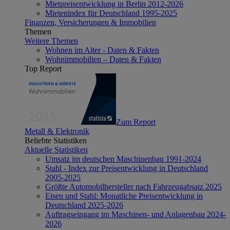
Mietpreisentwicklung in Berlin 2012-2026
Mietenindex für Deutschland 1995-2025
Finanzen, Versicherungen & Immobilien
Themen
Weitere Themen
Wohnen im Alter - Daten & Fakten
Wohnimmobilien – Daten & Fakten
Top Report
Zum Report
Metall & Elektronik
Beliebte Statistiken
Aktuelle Statistiken
Umsatz im deutschen Maschinenbau 1991-2024
Stahl - Index zur Preisentwicklung in Deutschland
2005-2025
Größte Automobilhersteller nach Fahrzeugabsatz 2025
Eisen und Stahl: Monatliche Preisentwicklung in
Deutschland 2025-2026
Auftragseingang im Maschinen- und Anlagenbau 2024-
2026