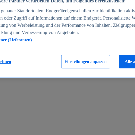
ere Partner verarbeiten Daten, um Folgendes bereitzustellen:
enauer Standortdaten. Endgeräteeigenschaften zur Identifikation aktiv
n oder Zugriff auf Informationen auf einem Endgerät. Personalisierte
sung von Werbeleistung und der Performance von Inhalten, Zielgruppe
cklung und Verbesserung von Angeboten.
tner (Lieferanten)
en 2024
lehnen
Einstellungen anpassen
Alle 
rgeld in Deutschland 2005-2025