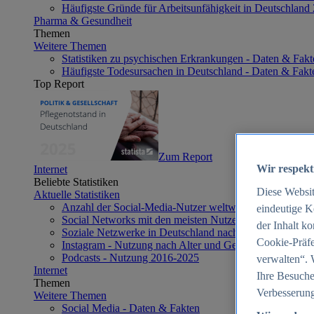
Häufigste Gründe für Arbeitsunfähigkeit in Deutschland
Pharma & Gesundheit
Themen
Weitere Themen
Statistiken zu psychischen Erkrankungen - Daten & Fakt
Häufigste Todesursachen in Deutschland - Daten & Fakt
Top Report
Zum Report
Wir respekt
Internet
Beliebte Statistiken
Diese Websi
Aktuelle Statistiken
Anzahl der Social-Media-Nutzer weltweit 2012-2025
eindeutige K
Social Networks mit den meisten Nutzern weltweit 2025
der Inhalt k
Soziale Netzwerke in Deutschland nach Generationen 2
Cookie-Präfe
Instagram - Nutzung nach Alter und Geschlecht in Deut
Podcasts - Nutzung 2016-2025
verwalten“. 
Internet
Ihre Besuche
Themen
Verbesserung
Weitere Themen
Social Media - Daten & Fakten