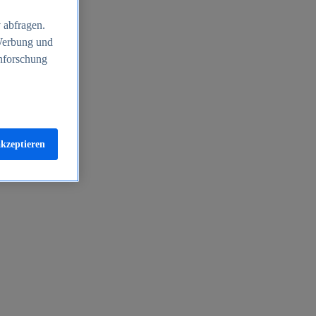
 abfragen.
 Werbung und
nforschung
akzeptieren