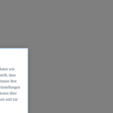
Daten wie
ellt, dass
können Ihre
einstellungen
ionen über
ken und zur