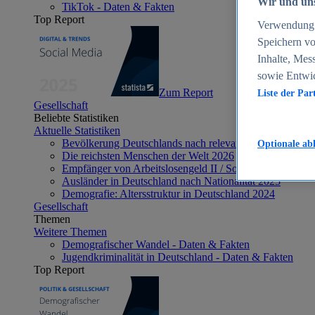
Wir und uns
TikTok - Daten & Fakten
Top Report
Verwendung g
Speichern vo
Inhalte, Mes
sowie Entwi
Zum Report
Liste der Par
Gesellschaft
Beliebte Statistiken
Aktuelle Statistiken
Bevölkerung Deutschlands nach relevanten Altersgrupp
Optionale ab
Die reichsten Menschen der Welt 2026
Empfänger von Arbeitslosengeld II / Sozialgeld / Bürge
Ausländer in Deutschland nach Nationalität 2025
Demografie: Altersstruktur in Deutschland 2024
Gesellschaft
Themen
Weitere Themen
Demografischer Wandel - Daten & Fakten
Jugendkriminalität in Deutschland - Daten & Fakten
Top Report