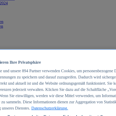
 2024
en
en
ieren Ihre Privatsphäre
te und unsere
894
Partner verwenden Cookies, um personenbezogene 
ennungen zu speichern und darauf zuzugreifen. Dadurch wird sichergest
orrekt und aktuell ist und die Website ordnungsgemäß funktioniert. Sie 
025
renzen jederzeit verwalten. Klicken Sie dazu auf die Schaltfläche „Vor
schland 2025
Wenn Sie einwilligen, werden wir diese Mittel verwenden, um Informat
 zu sammeln. Diese Informationen dienen zur Aggregation von Statisti
 unseres Dienstes.
Datenschutzerklärung.