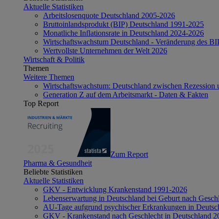
Aktuelle Statistiken
Arbeitslosenquote Deutschland 2005-2026
Bruttoinlandsprodukt (BIP) Deutschland 1991-2025
Monatliche Inflationsrate in Deutschland 2024-2026
Wirtschaftswachstum Deutschland - Veränderung des B
Wertvollste Unternehmen der Welt 2026
Wirtschaft & Politik
Themen
Weitere Themen
Wirtschaftswachstum: Deutschland zwischen Rezession 
Generation Z auf dem Arbeitsmarkt - Daten & Fakten
Top Report
Zum Report
Pharma & Gesundheit
Beliebte Statistiken
Aktuelle Statistiken
GKV - Entwicklung Krankenstand 1991-2026
Lebenserwartung in Deutschland bei Geburt nach Gesch
AU-Tage aufgrund psychischer Erkrankungen in Deutsc
GKV - Krankenstand nach Geschlecht in Deutschland 