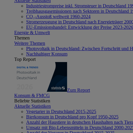
Aktuelle Statistiken
Industriestrompreise inkl. Stromsteuer in Deutschland 1
Treibhausgasemissionen nach Sektoren in Deutschland 
CO₂-Ausstoß weltweit 1960-2024
Stromerzeugung in Deutschland nach Energieträger 200
EU-Emissionshandel: Entwicklung der Preise 2023-202
Energie & Umwelt
Themen
Weitere Themen
Photovoltaik in Deutschland: Zwischen Fortschritt und 
Nachhaltiger Konsum
Top Report
Zum Report
Konsum & FMCG
Beliebte Statistiken
Aktuelle Statistiken
Vegetarier in Deutschland 2015-2025
Bierkonsum in Deutschland pro Kopf 1950-2025
Anzahl der Haustiere in deutschen Haushalten nach Tier
Umsatz mit Bio-Lebensmitteln in Deutschland 2000-202
Anzahl der Veganer in Deutschland 2015-2025