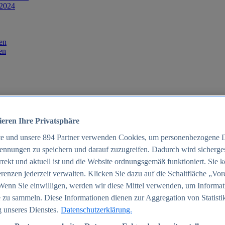
 2024
en
en
ieren Ihre Privatsphäre
te und unsere
894
Partner verwenden Cookies, um personenbezogene 
ennungen zu speichern und darauf zuzugreifen. Dadurch wird sichergest
orrekt und aktuell ist und die Website ordnungsgemäß funktioniert. Sie 
025
renzen jederzeit verwalten. Klicken Sie dazu auf die Schaltfläche „Vor
schland 2025
Wenn Sie einwilligen, werden wir diese Mittel verwenden, um Informat
 zu sammeln. Diese Informationen dienen zur Aggregation von Statisti
 unseres Dienstes.
Datenschutzerklärung.