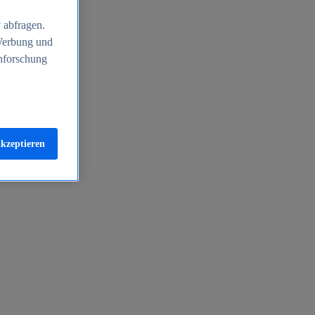
 abfragen.
 Werbung und
nforschung
akzeptieren