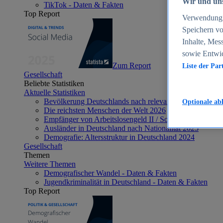
Wir und uns
TikTok - Daten & Fakten
Top Report
Verwendung g
Speichern vo
Inhalte, Mes
sowie Entwi
Zum Report
Liste der Par
Gesellschaft
Beliebte Statistiken
Aktuelle Statistiken
Bevölkerung Deutschlands nach relevanten Altersgrupp
Optionale ab
Die reichsten Menschen der Welt 2026
Empfänger von Arbeitslosengeld II / Sozialgeld / Bürge
Ausländer in Deutschland nach Nationalität 2025
Demografie: Altersstruktur in Deutschland 2024
Gesellschaft
Themen
Weitere Themen
Demografischer Wandel - Daten & Fakten
Jugendkriminalität in Deutschland - Daten & Fakten
Top Report