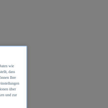
Daten wie
ellt, dass
können Ihre
einstellungen
ionen über
ken und zur