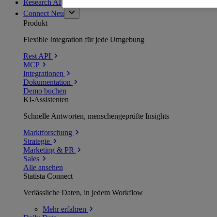
Research AI
Connect
Neu
Produkt
Flexible Integration für jede Umgebung
Rest API
MCP
Integrationen
Dokumentation
Demo buchen
KI-Assistenten
Schnelle Antworten, menschengeprüfte Insights
Marktforschung
Strategie
Marketing & PR
Sales
Alle ansehen
Statista Connect
Verlässliche Daten, in jedem Workflow
Mehr
erfahren