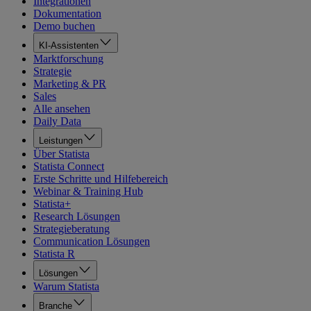
Integrationen
Dokumentation
Demo buchen
KI-Assistenten
Marktforschung
Strategie
Marketing & PR
Sales
Alle ansehen
Daily Data
Leistungen
Über Statista
Statista Connect
Erste Schritte und Hilfebereich
Webinar & Training Hub
Statista+
Research Lösungen
Strategieberatung
Communication Lösungen
Statista R
Lösungen
Warum Statista
Branche