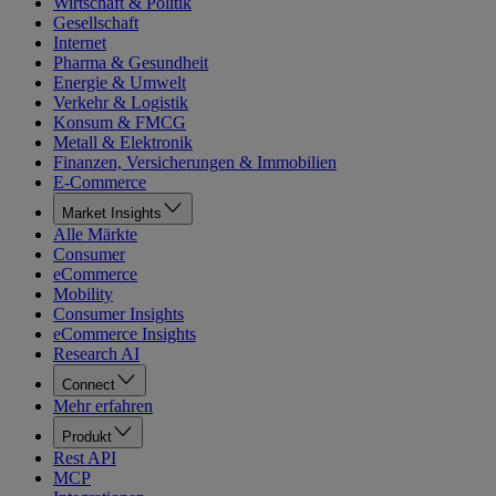
Wirtschaft & Politik
Gesellschaft
Internet
Pharma & Gesundheit
Energie & Umwelt
Verkehr & Logistik
Konsum & FMCG
Metall & Elektronik
Finanzen, Versicherungen & Immobilien
E-Commerce
Market Insights
Alle Märkte
Consumer
eCommerce
Mobility
Consumer Insights
eCommerce Insights
Research AI
Connect
Mehr erfahren
Produkt
Rest API
MCP