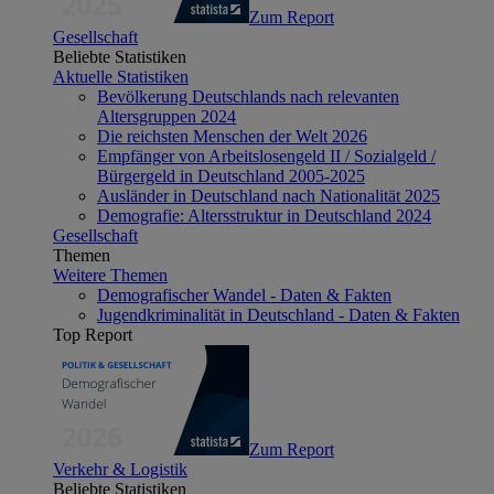
Zum Report
Gesellschaft
Beliebte Statistiken
Aktuelle Statistiken
Bevölkerung Deutschlands nach relevanten
Altersgruppen 2024
Die reichsten Menschen der Welt 2026
Empfänger von Arbeitslosengeld II / Sozialgeld /
Bürgergeld in Deutschland 2005-2025
Ausländer in Deutschland nach Nationalität 2025
Demografie: Altersstruktur in Deutschland 2024
Gesellschaft
Themen
Weitere Themen
Demografischer Wandel - Daten & Fakten
Jugendkriminalität in Deutschland - Daten & Fakten
Top Report
Zum Report
Verkehr & Logistik
Beliebte Statistiken