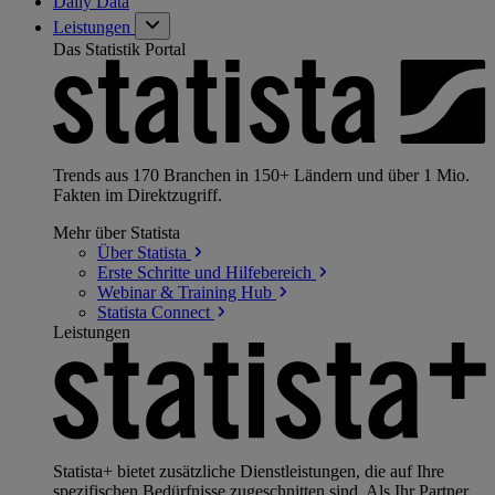
Daily Data
Leistungen
Das Statistik Portal
Trends aus 170 Branchen in 150+ Ländern und über 1 Mio.
Fakten im Direktzugriff.
Mehr über Statista
Über
Statista
Erste Schritte und
Hilfebereich
Webinar & Training
Hub
Statista
Connect
Leistungen
Statista+ bietet zusätzliche Dienstleistungen, die auf Ihre
spezifischen Bedürfnisse zugeschnitten sind. Als Ihr Partner