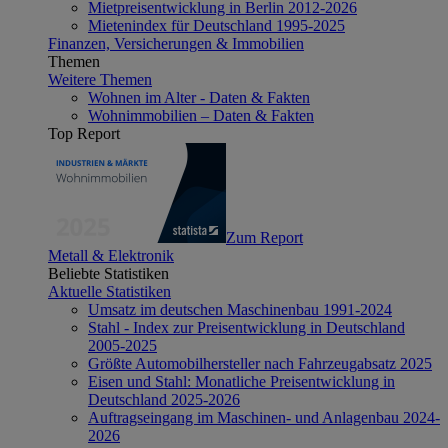
Mietpreisentwicklung in Berlin 2012-2026
Mietenindex für Deutschland 1995-2025
Finanzen, Versicherungen & Immobilien
Themen
Weitere Themen
Wohnen im Alter - Daten & Fakten
Wohnimmobilien – Daten & Fakten
Top Report
Zum Report
Metall & Elektronik
Beliebte Statistiken
Aktuelle Statistiken
Umsatz im deutschen Maschinenbau 1991-2024
Stahl - Index zur Preisentwicklung in Deutschland
2005-2025
Größte Automobilhersteller nach Fahrzeugabsatz 2025
Eisen und Stahl: Monatliche Preisentwicklung in
Deutschland 2025-2026
Auftragseingang im Maschinen- und Anlagenbau 2024-
2026