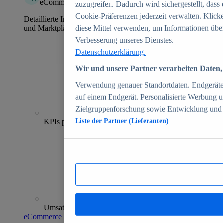
eCommerce Insights
zuzugreifen. Dadurch wird sichergestellt, dass 
Cookie-Präferenzen jederzeit verwalten. Klick
Detaillierte Informationen zu mehr als 39.000 Online-Shops
und Marktplätzen
diese Mittel verwenden, um Informationen über
Verbesserung unseres Dienstes.
Datenschutzerklärung.
Wir und unsere Partner verarbeiten Daten, 
Verwendung genauer Standortdaten. Endgeräteei
auf einem Endgerät. Personalisierte Werbung 
Zielgruppenforschung sowie Entwicklung und
70+
KPIs pro Shop
Liste der Partner (Lieferanten)
Umsatzanalysen und -prognosen
eCommerce Insights entdecken