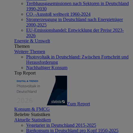
Treibhausgasemissionen nach Sektoren in Deutschland
1990-2030
CO₂-Ausstoß weltweit 1960-2024
Stromerzeugung in Deutschland nach Energieträger
2000-2025
EU-Emissionshandel: Entwicklung der Preise 2023-
2026
Energie & Umwelt
Themen
Weitere Themen
Photovoltaik in Deutschland: Zwischen Fortschritt und
Herausforderung
Nachhaltiger Konsum
Top Report
Zum Report
Konsum & FMCG
Beliebte Statistiken
Aktuelle Statistiken
Vegetarier in Deutschland 2015-2025
Bierkonsum in Deutschland pro Kopf 1950-2025