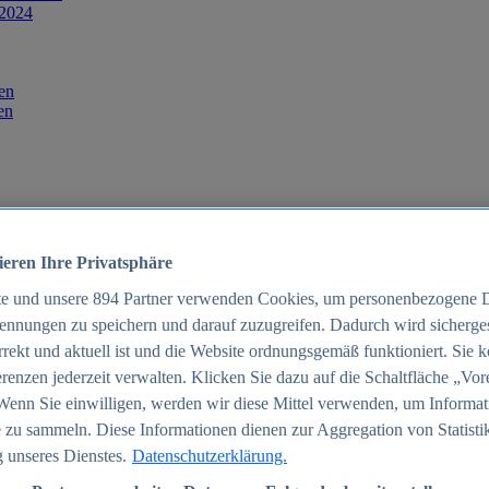
 2024
en
en
ieren Ihre Privatsphäre
te und unsere
894
Partner verwenden Cookies, um personenbezogene 
ennungen zu speichern und darauf zuzugreifen. Dadurch wird sichergest
orrekt und aktuell ist und die Website ordnungsgemäß funktioniert. Sie 
025
renzen jederzeit verwalten. Klicken Sie dazu auf die Schaltfläche „Vor
schland 2025
Wenn Sie einwilligen, werden wir diese Mittel verwenden, um Informat
 zu sammeln. Diese Informationen dienen zur Aggregation von Statisti
 unseres Dienstes.
Datenschutzerklärung.