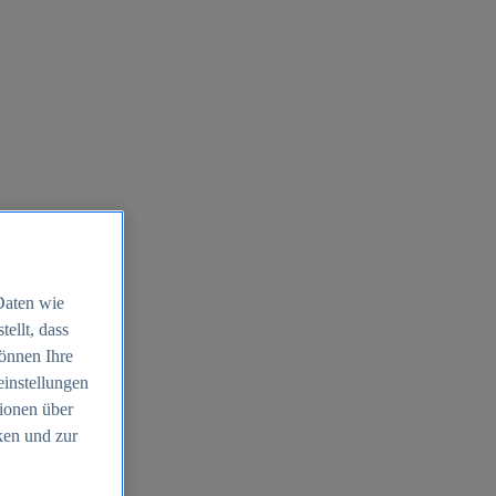
Daten wie
ellt, dass
können Ihre
einstellungen
ionen über
ken und zur