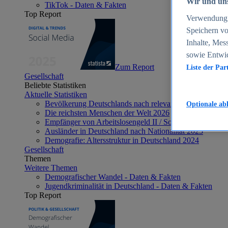
Wir und uns
TikTok - Daten & Fakten
Top Report
Verwendung g
Speichern vo
Inhalte, Mes
sowie Entwi
Zum Report
Liste der Par
Gesellschaft
Beliebte Statistiken
Aktuelle Statistiken
Bevölkerung Deutschlands nach relevanten Altersgrupp
Optionale ab
Die reichsten Menschen der Welt 2026
Empfänger von Arbeitslosengeld II / Sozialgeld / Bürge
Ausländer in Deutschland nach Nationalität 2025
Demografie: Altersstruktur in Deutschland 2024
Gesellschaft
Themen
Weitere Themen
Demografischer Wandel - Daten & Fakten
Jugendkriminalität in Deutschland - Daten & Fakten
Top Report