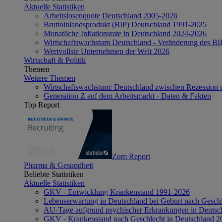
Aktuelle Statistiken
Arbeitslosenquote Deutschland 2005-2026
Bruttoinlandsprodukt (BIP) Deutschland 1991-2025
Monatliche Inflationsrate in Deutschland 2024-2026
Wirtschaftswachstum Deutschland - Veränderung des B
Wertvollste Unternehmen der Welt 2026
Wirtschaft & Politik
Themen
Weitere Themen
Wirtschaftswachstum: Deutschland zwischen Rezession 
Generation Z auf dem Arbeitsmarkt - Daten & Fakten
Top Report
Zum Report
Pharma & Gesundheit
Beliebte Statistiken
Aktuelle Statistiken
GKV - Entwicklung Krankenstand 1991-2026
Lebenserwartung in Deutschland bei Geburt nach Gesch
AU-Tage aufgrund psychischer Erkrankungen in Deutsc
GKV - Krankenstand nach Geschlecht in Deutschland 