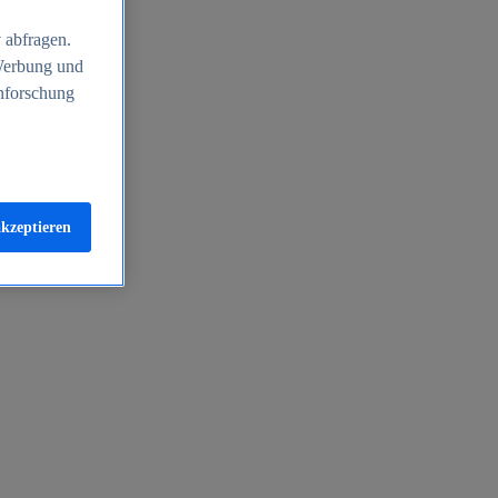
 abfragen.
 Werbung und
nforschung
akzeptieren