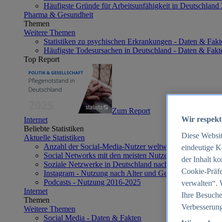
Häufigste Gründe für Arbeitsunfähigkeit in Deutschland
Pharma & Gesundheit
Themen
Weitere Themen
Statistiken zu psychischen Erkrankungen - Daten & Fakt
Häufigste Todesursachen in Deutschland - Daten & Fakt
Top Report
Zum Report
Wir respekt
Internet
Beliebte Statistiken
Diese Websi
Aktuelle Statistiken
Anzahl der Social-Media-Nutzer weltweit 2012-2025
eindeutige K
Social Networks mit den meisten Nutzern weltweit 2025
der Inhalt k
Soziale Netzwerke in Deutschland nach Generationen 2
Cookie-Präfe
Instagram - Nutzung nach Alter und Geschlecht in Deut
Podcasts - Nutzung 2016-2025
verwalten“. 
Internet
Ihre Besuche
Themen
Verbesserung
Weitere Themen
Social Media - Daten & Fakten