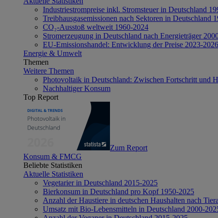
Aktuelle Statistiken
Industriestrompreise inkl. Stromsteuer in Deutschland 1
Treibhausgasemissionen nach Sektoren in Deutschland 
CO₂-Ausstoß weltweit 1960-2024
Stromerzeugung in Deutschland nach Energieträger 200
EU-Emissionshandel: Entwicklung der Preise 2023-202
Energie & Umwelt
Themen
Weitere Themen
Photovoltaik in Deutschland: Zwischen Fortschritt und 
Nachhaltiger Konsum
Top Report
Zum Report
Konsum & FMCG
Beliebte Statistiken
Aktuelle Statistiken
Vegetarier in Deutschland 2015-2025
Bierkonsum in Deutschland pro Kopf 1950-2025
Anzahl der Haustiere in deutschen Haushalten nach Tier
Umsatz mit Bio-Lebensmitteln in Deutschland 2000-202
Anzahl der Veganer in Deutschland 2015-2025