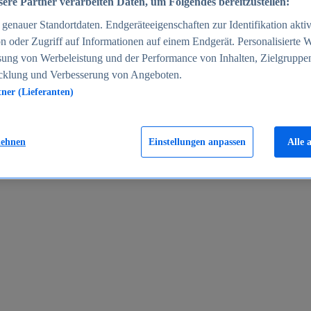
ere Partner verarbeiten Daten, um Folgendes bereitzustellen:
enauer Standortdaten. Endgeräteeigenschaften zur Identifikation aktiv
n oder Zugriff auf Informationen auf einem Endgerät. Personalisierte
sung von Werbeleistung und der Performance von Inhalten, Zielgruppe
cklung und Verbesserung von Angeboten.
tner (Lieferanten)
en 2024
lehnen
Einstellungen anpassen
Alle 
rgeld in Deutschland 2005-2025