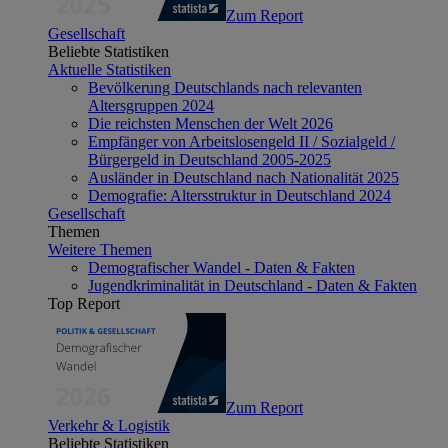
Zum Report
Gesellschaft
Beliebte Statistiken
Aktuelle Statistiken
Bevölkerung Deutschlands nach relevanten
Altersgruppen 2024
Die reichsten Menschen der Welt 2026
Empfänger von Arbeitslosengeld II / Sozialgeld /
Bürgergeld in Deutschland 2005-2025
Ausländer in Deutschland nach Nationalität 2025
Demografie: Altersstruktur in Deutschland 2024
Gesellschaft
Themen
Weitere Themen
Demografischer Wandel - Daten & Fakten
Jugendkriminalität in Deutschland - Daten & Fakten
Top Report
Zum Report
Verkehr & Logistik
Beliebte Statistiken