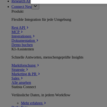
Research AI
Connect
Neu
Produkt
Flexible Integration für jede Umgebung
Rest API
MCP
Integrationen
Dokumentation
Demo buchen
KI-Assistenten
Schnelle Antworten, menschengeprüfte Insights
Marktforschung
Strategie
Marketing & PR
Sales
Alle ansehen
Statista Connect
Verlässliche Daten, in jedem Workflow
Mehr
erfahren