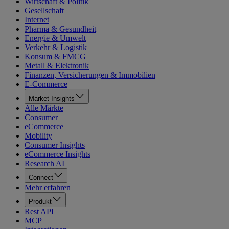
Wirtschaft & Politik
Gesellschaft
Internet
Pharma & Gesundheit
Energie & Umwelt
Verkehr & Logistik
Konsum & FMCG
Metall & Elektronik
Finanzen, Versicherungen & Immobilien
E-Commerce
Market Insights
Alle Märkte
Consumer
eCommerce
Mobility
Consumer Insights
eCommerce Insights
Research AI
Connect
Mehr erfahren
Produkt
Rest API
MCP