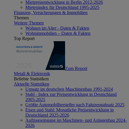
Mietpreisentwicklung in Berlin 2012-2026
Mietenindex für Deutschland 1995-2025
Finanzen, Versicherungen & Immobilien
Themen
Weitere Themen
Wohnen im Alter - Daten & Fakten
Wohnimmobilien – Daten & Fakten
Top Report
Zum Report
Metall & Elektronik
Beliebte Statistiken
Aktuelle Statistiken
Umsatz im deutschen Maschinenbau 1991-2024
Stahl - Index zur Preisentwicklung in Deutschland
2005-2025
Größte Automobilhersteller nach Fahrzeugabsatz 2025
Eisen und Stahl: Monatliche Preisentwicklung in
Deutschland 2025-2026
Auftragseingang im Maschinen- und Anlagenbau 2024-
2026