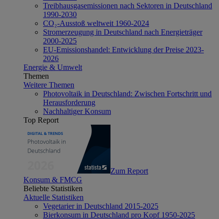
Treibhausgasemissionen nach Sektoren in Deutschland
1990-2030
CO₂-Ausstoß weltweit 1960-2024
Stromerzeugung in Deutschland nach Energieträger
2000-2025
EU-Emissionshandel: Entwicklung der Preise 2023-
2026
Energie & Umwelt
Themen
Weitere Themen
Photovoltaik in Deutschland: Zwischen Fortschritt und
Herausforderung
Nachhaltiger Konsum
Top Report
Zum Report
Konsum & FMCG
Beliebte Statistiken
Aktuelle Statistiken
Vegetarier in Deutschland 2015-2025
Bierkonsum in Deutschland pro Kopf 1950-2025