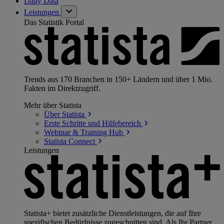
Daily Data
Leistungen
Das Statistik Portal
Trends aus 170 Branchen in 150+ Ländern und über 1 Mio.
Fakten im Direktzugriff.
Mehr über Statista
Über
Statista
Erste Schritte und
Hilfebereich
Webinar & Training
Hub
Statista
Connect
Leistungen
Statista+ bietet zusätzliche Dienstleistungen, die auf Ihre
spezifischen Bedürfnisse zugeschnitten sind. Als Ihr Partner