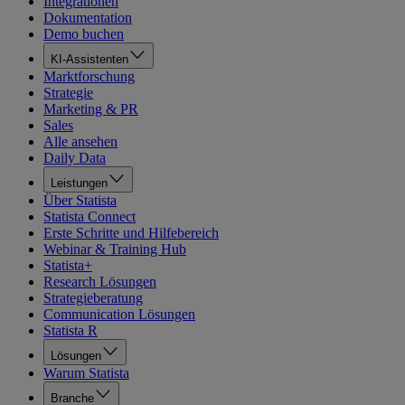
Integrationen
Dokumentation
Demo buchen
KI-Assistenten
Marktforschung
Strategie
Marketing & PR
Sales
Alle ansehen
Daily Data
Leistungen
Über Statista
Statista Connect
Erste Schritte und Hilfebereich
Webinar & Training Hub
Statista+
Research Lösungen
Strategieberatung
Communication Lösungen
Statista R
Lösungen
Warum Statista
Branche