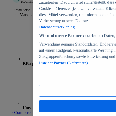
eCommerce Insights
zuzugreifen. Dadurch wird sichergestellt, dass 
Cookie-Präferenzen jederzeit verwalten. Klick
Detaillierte Informationen zu mehr als 39.000 Online-Shops
und Marktplätzen
diese Mittel verwenden, um Informationen über
Verbesserung unseres Dienstes.
Datenschutzerklärung.
Wir und unsere Partner verarbeiten Daten, 
Verwendung genauer Standortdaten. Endgeräteei
auf einem Endgerät. Personalisierte Werbung 
Zielgruppenforschung sowie Entwicklung und
70+
KPIs pro Shop
Liste der Partner (Lieferanten)
Umsatzanalysen und -prognosen
eCommerce Insights entdecken