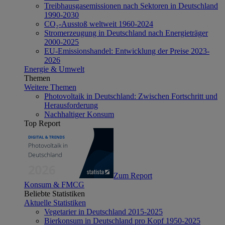
Treibhausgasemissionen nach Sektoren in Deutschland
1990-2030
CO₂-Ausstoß weltweit 1960-2024
Stromerzeugung in Deutschland nach Energieträger
2000-2025
EU-Emissionshandel: Entwicklung der Preise 2023-
2026
Energie & Umwelt
Themen
Weitere Themen
Photovoltaik in Deutschland: Zwischen Fortschritt und
Herausforderung
Nachhaltiger Konsum
Top Report
Zum Report
Konsum & FMCG
Beliebte Statistiken
Aktuelle Statistiken
Vegetarier in Deutschland 2015-2025
Bierkonsum in Deutschland pro Kopf 1950-2025