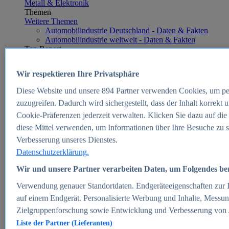
Metall & Elektronik
Themen
Weitere Themen
Automobilindustrie Deutschland - Daten & Fakten
Automobilindustrie weltweit - Daten & Fakten
Top Report
Wir respektieren Ihre Privatsphäre
Diese Website und unsere
894
Partner verwenden Cookies, um pe
Zum Report
zuzugreifen. Dadurch wird sichergestellt, dass der Inhalt korrekt
E-commerce
Cookie-Präferenzen jederzeit verwalten. Klicken Sie dazu auf die
Beliebte Statistiken
diese Mittel verwenden, um Informationen über Ihre Besuche zu s
Aktuelle Statistiken
E-Commerce - Entwicklung des Umsatzes in
Verbesserung unseres Dienstes.
Deutschland 1999-2025
Datenschutzerklärung.
Umsatz von Amazon in Deutschland und weltweit
2010-2025
Wir und unsere Partner verarbeiten Daten, um Folgendes bere
B2C-E-Commerce: Top-50 Online Shops in
Deutschland 2024
Verwendung genauer Standortdaten. Endgeräteeigenschaften zur Id
Marktanteile von Online-Zahlungsverfahren in
auf einem Endgerät. Personalisierte Werbung und Inhalte, Messu
Deutschland 2024
Zielgruppenforschung sowie Entwicklung und Verbesserung von
Umsatzstarke Warengruppen im Online-Handel in
Deutschland 2023-2025
Liste der Partner (Lieferanten)