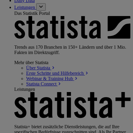
Daily Data
Leistungen
Das Statistik Portal
Trends aus 170 Branchen in 150+ Ländern und über 1 Mio.
Fakten im Direktzugriff.
Mehr über Statista
Über
Statista
Erste Schritte und
Hilfebereich
Webinar & Training
Hub
Statista
Connect
Leistungen
Statista+ bietet zusätzliche Dienstleistungen, die auf Ihre
spezifischen Bedürfnisse zugeschnitten sind. Als Ihr Partner