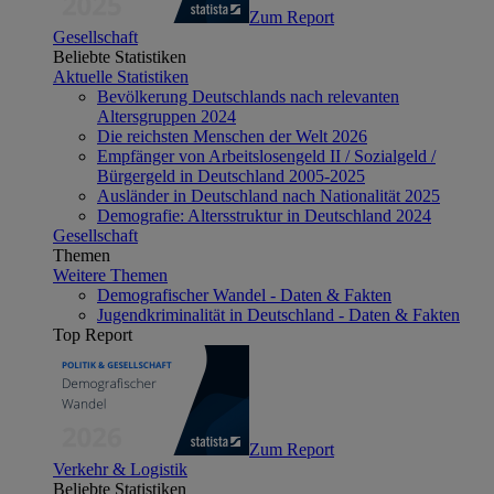
Zum Report
Gesellschaft
Beliebte Statistiken
Aktuelle Statistiken
Bevölkerung Deutschlands nach relevanten
Altersgruppen 2024
Die reichsten Menschen der Welt 2026
Empfänger von Arbeitslosengeld II / Sozialgeld /
Bürgergeld in Deutschland 2005-2025
Ausländer in Deutschland nach Nationalität 2025
Demografie: Altersstruktur in Deutschland 2024
Gesellschaft
Themen
Weitere Themen
Demografischer Wandel - Daten & Fakten
Jugendkriminalität in Deutschland - Daten & Fakten
Top Report
Zum Report
Verkehr & Logistik
Beliebte Statistiken