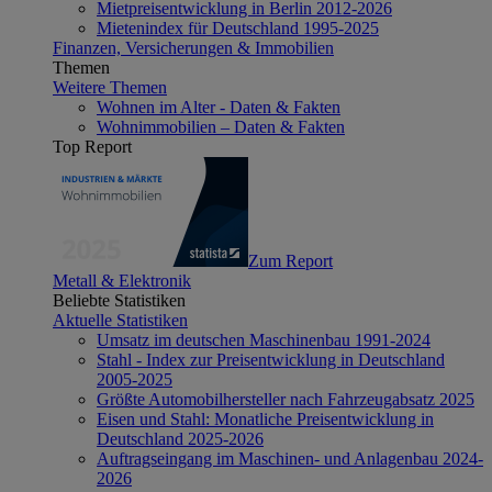
Mietpreisentwicklung in Berlin 2012-2026
Mietenindex für Deutschland 1995-2025
Finanzen, Versicherungen & Immobilien
Themen
Weitere Themen
Wohnen im Alter - Daten & Fakten
Wohnimmobilien – Daten & Fakten
Top Report
Zum Report
Metall & Elektronik
Beliebte Statistiken
Aktuelle Statistiken
Umsatz im deutschen Maschinenbau 1991-2024
Stahl - Index zur Preisentwicklung in Deutschland
2005-2025
Größte Automobilhersteller nach Fahrzeugabsatz 2025
Eisen und Stahl: Monatliche Preisentwicklung in
Deutschland 2025-2026
Auftragseingang im Maschinen- und Anlagenbau 2024-
2026