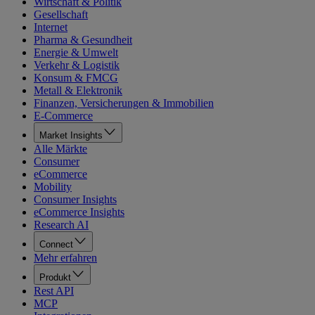
Wirtschaft & Politik
Gesellschaft
Internet
Pharma & Gesundheit
Energie & Umwelt
Verkehr & Logistik
Konsum & FMCG
Metall & Elektronik
Finanzen, Versicherungen & Immobilien
E-Commerce
Market Insights
Alle Märkte
Consumer
eCommerce
Mobility
Consumer Insights
eCommerce Insights
Research AI
Connect
Mehr erfahren
Produkt
Rest API
MCP