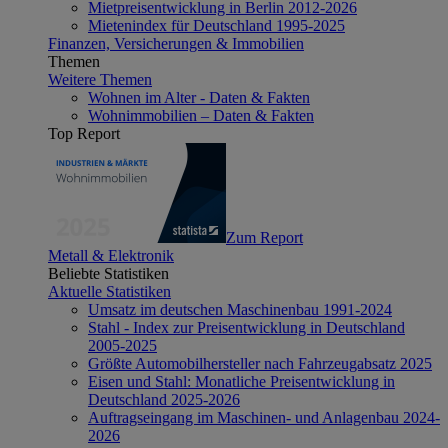
Mietpreisentwicklung in Berlin 2012-2026
Mietenindex für Deutschland 1995-2025
Finanzen, Versicherungen & Immobilien
Themen
Weitere Themen
Wohnen im Alter - Daten & Fakten
Wohnimmobilien – Daten & Fakten
Top Report
Zum Report
Metall & Elektronik
Beliebte Statistiken
Aktuelle Statistiken
Umsatz im deutschen Maschinenbau 1991-2024
Stahl - Index zur Preisentwicklung in Deutschland
2005-2025
Größte Automobilhersteller nach Fahrzeugabsatz 2025
Eisen und Stahl: Monatliche Preisentwicklung in
Deutschland 2025-2026
Auftragseingang im Maschinen- und Anlagenbau 2024-
2026