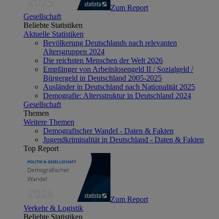
Zum Report
Gesellschaft
Beliebte Statistiken
Aktuelle Statistiken
Bevölkerung Deutschlands nach relevanten
Altersgruppen 2024
Die reichsten Menschen der Welt 2026
Empfänger von Arbeitslosengeld II / Sozialgeld /
Bürgergeld in Deutschland 2005-2025
Ausländer in Deutschland nach Nationalität 2025
Demografie: Altersstruktur in Deutschland 2024
Gesellschaft
Themen
Weitere Themen
Demografischer Wandel - Daten & Fakten
Jugendkriminalität in Deutschland - Daten & Fakten
Top Report
Zum Report
Verkehr & Logistik
Beliebte Statistiken