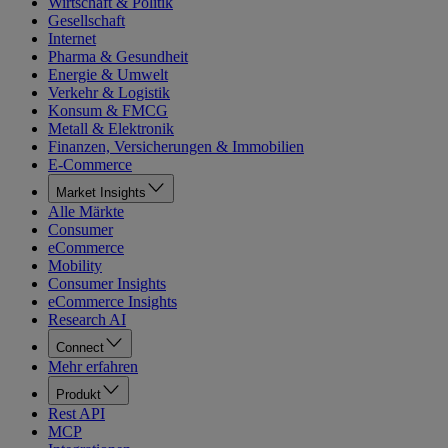
Wirtschaft & Politik
Gesellschaft
Internet
Pharma & Gesundheit
Energie & Umwelt
Verkehr & Logistik
Konsum & FMCG
Metall & Elektronik
Finanzen, Versicherungen & Immobilien
E-Commerce
Market Insights
Alle Märkte
Consumer
eCommerce
Mobility
Consumer Insights
eCommerce Insights
Research AI
Connect
Mehr erfahren
Produkt
Rest API
MCP