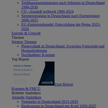
Treibhausgasemissionen nach Sektoren in Deutschland
1990-2030
CO₂-Ausstoß weltweit 1960-2024
Stromerzeugung in Deutschland nach Energieträger
2000-2025
EU-Emissionshandel: Entwicklung der Preise 2023-
2026
Energie & Umwelt
Themen
Weitere Themen
Photovoltaik in Deutschland: Zwischen Fortschritt und
Herausforderung
Nachhaltiger Konsum
Top Report
Zum Report
Konsum & FMCG
Beliebte Statistiken
Aktuelle Statistiken
Vegetarier in Deutschland 2015-2025
Bierkonsum in Deutschland pro Kopf 1950-2025