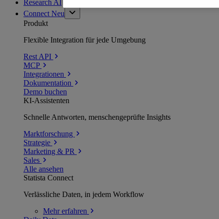
Research AI
Connect
Neu
Produkt
Flexible Integration für jede Umgebung
Rest API
MCP
Integrationen
Dokumentation
Demo buchen
KI-Assistenten
Schnelle Antworten, menschengeprüfte Insights
Marktforschung
Strategie
Marketing & PR
Sales
Alle ansehen
Statista Connect
Verlässliche Daten, in jedem Workflow
Mehr
erfahren