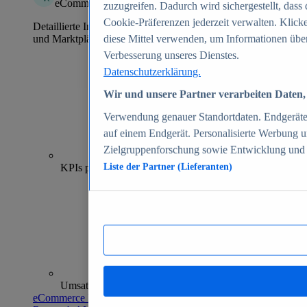
eCommerce Insights
zuzugreifen. Dadurch wird sichergestellt, dass 
Cookie-Präferenzen jederzeit verwalten. Klick
Detaillierte Informationen zu mehr als 39.000 Online-Shops
und Marktplätzen
diese Mittel verwenden, um Informationen über
Verbesserung unseres Dienstes.
Datenschutzerklärung.
Wir und unsere Partner verarbeiten Daten, 
Verwendung genauer Standortdaten. Endgeräteei
auf einem Endgerät. Personalisierte Werbung 
Zielgruppenforschung sowie Entwicklung und
70+
KPIs pro Shop
Liste der Partner (Lieferanten)
Umsatzanalysen und -prognosen
eCommerce Insights entdecken