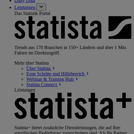
Daily Data
Leistungen
Das Statistik Portal
Trends aus 170 Branchen in 150+ Ländern und über 1 Mio.
Fakten im Direktzugriff.
Mehr über Statista
Über
Statista
Erste Schritte und
Hilfebereich
Webinar & Training
Hub
Statista
Connect
Leistungen
Statista+ bietet zusätzliche Dienstleistungen, die auf Ihre
spezifischen Bedürfnisse zugeschnitten sind. Als Ihr Partner