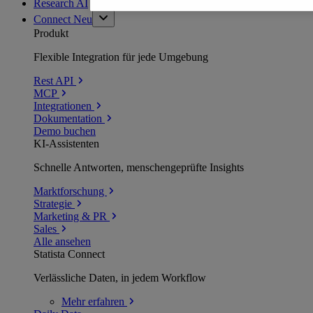
Research AI
Connect
Neu
Produkt
Flexible Integration für jede Umgebung
Rest API
MCP
Integrationen
Dokumentation
Demo buchen
KI-Assistenten
Schnelle Antworten, menschengeprüfte Insights
Marktforschung
Strategie
Marketing & PR
Sales
Alle ansehen
Statista Connect
Verlässliche Daten, in jedem Workflow
Mehr
erfahren