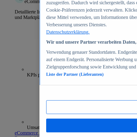
eCommerce Insights
zuzugreifen. Dadurch wird sichergestellt, dass 
Cookie-Präferenzen jederzeit verwalten. Klick
Detaillierte Informationen zu mehr als 39.000 Online-Shops
und Marktplätzen
diese Mittel verwenden, um Informationen über
Verbesserung unseres Dienstes.
Datenschutzerklärung.
Wir und unsere Partner verarbeiten Daten, 
Verwendung genauer Standortdaten. Endgeräteei
auf einem Endgerät. Personalisierte Werbung 
Zielgruppenforschung sowie Entwicklung und
70+
KPIs pro Shop
Liste der Partner (Lieferanten)
Umsatzanalysen und -prognosen
eCommerce Insights entdecken