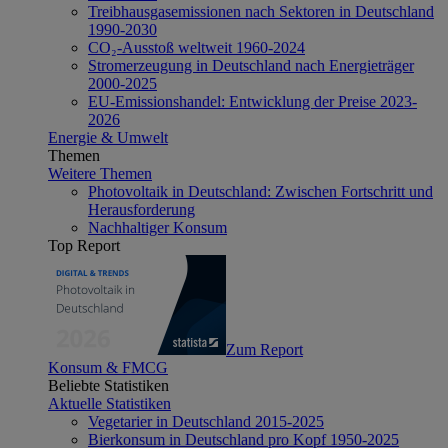
Treibhausgasemissionen nach Sektoren in Deutschland
1990-2030
CO₂-Ausstoß weltweit 1960-2024
Stromerzeugung in Deutschland nach Energieträger
2000-2025
EU-Emissionshandel: Entwicklung der Preise 2023-
2026
Energie & Umwelt
Themen
Weitere Themen
Photovoltaik in Deutschland: Zwischen Fortschritt und
Herausforderung
Nachhaltiger Konsum
Top Report
Zum Report
Konsum & FMCG
Beliebte Statistiken
Aktuelle Statistiken
Vegetarier in Deutschland 2015-2025
Bierkonsum in Deutschland pro Kopf 1950-2025