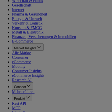
Wirtschaft & Politik
Gesellschaft
Internet
Pharma & Gesundheit
Energie & Umwelt
Verkehr & Logistik
Konsum & FMCG
Metall & Elektronik
Finanzen, Versicherungen & Immobilien
E-Commerce
Market Insights
Alle Märkte
Consumer
eCommerce
Mobility
Consumer Insights
eCommerce Insights
Research AI
Connect
Mehr erfahren
Produkt
Rest API
MCP