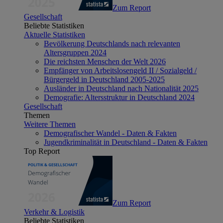
Zum Report
Gesellschaft
Beliebte Statistiken
Aktuelle Statistiken
Bevölkerung Deutschlands nach relevanten
Altersgruppen 2024
Die reichsten Menschen der Welt 2026
Empfänger von Arbeitslosengeld II / Sozialgeld /
Bürgergeld in Deutschland 2005-2025
Ausländer in Deutschland nach Nationalität 2025
Demografie: Altersstruktur in Deutschland 2024
Gesellschaft
Themen
Weitere Themen
Demografischer Wandel - Daten & Fakten
Jugendkriminalität in Deutschland - Daten & Fakten
Top Report
Zum Report
Verkehr & Logistik
Beliebte Statistiken