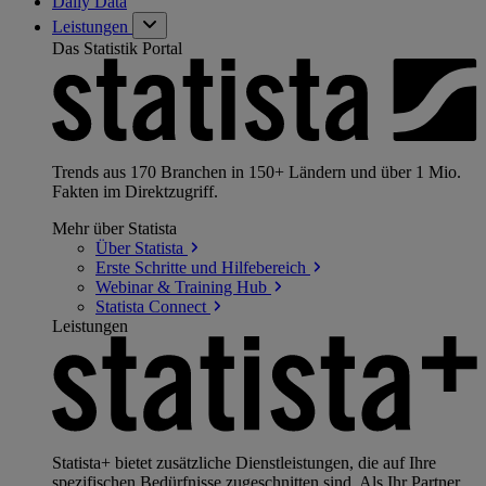
Daily Data
Leistungen
Das Statistik Portal
Trends aus 170 Branchen in 150+ Ländern und über 1 Mio.
Fakten im Direktzugriff.
Mehr über Statista
Über
Statista
Erste Schritte und
Hilfebereich
Webinar & Training
Hub
Statista
Connect
Leistungen
Statista+ bietet zusätzliche Dienstleistungen, die auf Ihre
spezifischen Bedürfnisse zugeschnitten sind. Als Ihr Partner