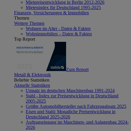
Mietpreisentwicklung in Berlin 2012-2026
Mietenindex für Deutschland 1995-2025
Finanzen, Versicherungen & Immobilien
Themen
Weitere Themen
Wohnen im Alter - Daten & Fakten
Wohnimmobilien – Daten & Fakten
Top Report
Zum Report
Metall & Elektronik
Beliebte Statistiken
Aktuelle Statistiken
Umsatz im deutschen Maschinenbau 1991-2024
Stahl - Index zur Preisentwicklung in Deutschland
2005-2025
Größte Automobilhersteller nach Fahrzeugabsatz 2025
Eisen und Stahl: Monatliche Preisentwicklung in
Deutschland 2025-2026
Auftragseingang im Maschinen- und Anlagenbau 2024-
2026