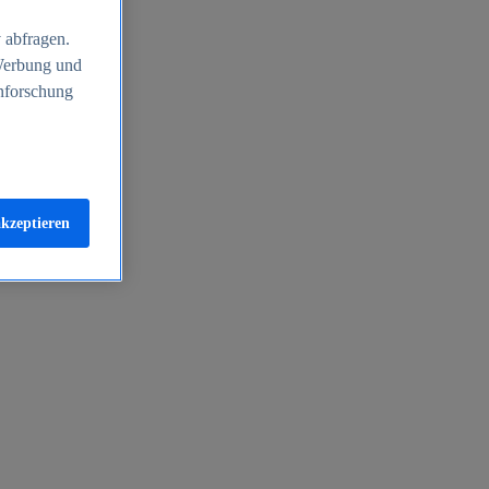
 abfragen.
 Werbung und
nforschung
akzeptieren