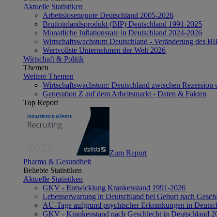
Aktuelle Statistiken
Arbeitslosenquote Deutschland 2005-2026
Bruttoinlandsprodukt (BIP) Deutschland 1991-2025
Monatliche Inflationsrate in Deutschland 2024-2026
Wirtschaftswachstum Deutschland - Veränderung des B
Wertvollste Unternehmen der Welt 2026
Wirtschaft & Politik
Themen
Weitere Themen
Wirtschaftswachstum: Deutschland zwischen Rezession 
Generation Z auf dem Arbeitsmarkt - Daten & Fakten
Top Report
Zum Report
Pharma & Gesundheit
Beliebte Statistiken
Aktuelle Statistiken
GKV - Entwicklung Krankenstand 1991-2026
Lebenserwartung in Deutschland bei Geburt nach Gesch
AU-Tage aufgrund psychischer Erkrankungen in Deutsc
GKV - Krankenstand nach Geschlecht in Deutschland 