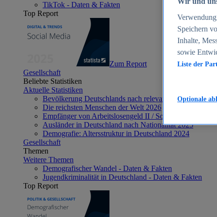
Wir und uns
TikTok - Daten & Fakten
Top Report
Verwendung g
Speichern vo
Inhalte, Mes
sowie Entwi
Zum Report
Liste der Par
Gesellschaft
Beliebte Statistiken
Aktuelle Statistiken
Bevölkerung Deutschlands nach relevanten Altersgrupp
Optionale ab
Die reichsten Menschen der Welt 2026
Empfänger von Arbeitslosengeld II / Sozialgeld / Bürge
Ausländer in Deutschland nach Nationalität 2025
Demografie: Altersstruktur in Deutschland 2024
Gesellschaft
Themen
Weitere Themen
Demografischer Wandel - Daten & Fakten
Jugendkriminalität in Deutschland - Daten & Fakten
Top Report