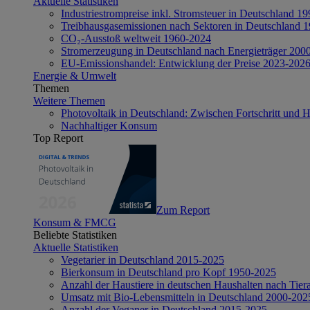
Aktuelle Statistiken
Industriestrompreise inkl. Stromsteuer in Deutschland 1
Treibhausgasemissionen nach Sektoren in Deutschland 
CO₂-Ausstoß weltweit 1960-2024
Stromerzeugung in Deutschland nach Energieträger 200
EU-Emissionshandel: Entwicklung der Preise 2023-202
Energie & Umwelt
Themen
Weitere Themen
Photovoltaik in Deutschland: Zwischen Fortschritt und 
Nachhaltiger Konsum
Top Report
Zum Report
Konsum & FMCG
Beliebte Statistiken
Aktuelle Statistiken
Vegetarier in Deutschland 2015-2025
Bierkonsum in Deutschland pro Kopf 1950-2025
Anzahl der Haustiere in deutschen Haushalten nach Tier
Umsatz mit Bio-Lebensmitteln in Deutschland 2000-202
Anzahl der Veganer in Deutschland 2015-2025