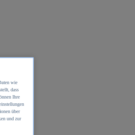
Daten wie
ellt, dass
können Ihre
einstellungen
ionen über
ken und zur