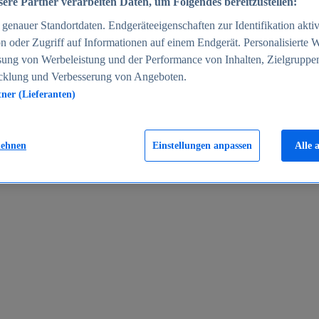
ere Partner verarbeiten Daten, um Folgendes bereitzustellen:
enauer Standortdaten. Endgeräteeigenschaften zur Identifikation aktiv
n oder Zugriff auf Informationen auf einem Endgerät. Personalisierte
sung von Werbeleistung und der Performance von Inhalten, Zielgruppe
cklung und Verbesserung von Angeboten.
tner (Lieferanten)
en 2024
lehnen
Einstellungen anpassen
Alle 
rgeld in Deutschland 2005-2025