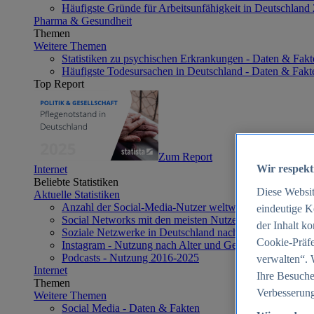
Häufigste Gründe für Arbeitsunfähigkeit in Deutschland
Pharma & Gesundheit
Themen
Weitere Themen
Statistiken zu psychischen Erkrankungen - Daten & Fakt
Häufigste Todesursachen in Deutschland - Daten & Fakt
Top Report
Zum Report
Wir respekt
Internet
Beliebte Statistiken
Diese Websi
Aktuelle Statistiken
Anzahl der Social-Media-Nutzer weltweit 2012-2025
eindeutige K
Social Networks mit den meisten Nutzern weltweit 2025
der Inhalt k
Soziale Netzwerke in Deutschland nach Generationen 2
Cookie-Präfe
Instagram - Nutzung nach Alter und Geschlecht in Deut
Podcasts - Nutzung 2016-2025
verwalten“. 
Internet
Ihre Besuche
Themen
Verbesserung
Weitere Themen
Social Media - Daten & Fakten