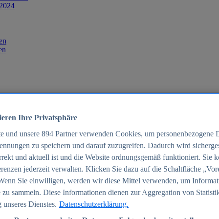
 2024
en
en
ieren Ihre Privatsphäre
te und unsere
894
Partner verwenden Cookies, um personenbezogene 
ennungen zu speichern und darauf zuzugreifen. Dadurch wird sichergest
orrekt und aktuell ist und die Website ordnungsgemäß funktioniert. Sie 
025
renzen jederzeit verwalten. Klicken Sie dazu auf die Schaltfläche „Vor
schland 2025
Wenn Sie einwilligen, werden wir diese Mittel verwenden, um Informat
 zu sammeln. Diese Informationen dienen zur Aggregation von Statisti
 unseres Dienstes.
Datenschutzerklärung.