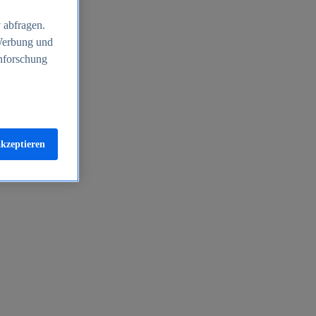
 abfragen.
 Werbung und
nforschung
akzeptieren