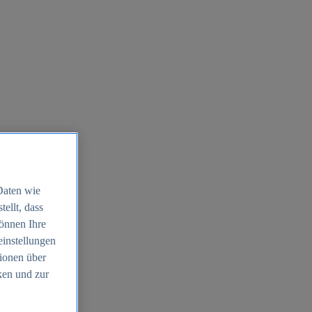
Daten wie
ellt, dass
können Ihre
einstellungen
ionen über
ken und zur