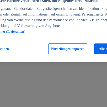
ere Partner verarbeiten Daten, um Folgendes bereitzustellen:
enauer Standortdaten. Endgeräteeigenschaften zur Identifikation aktiv
n oder Zugriff auf Informationen auf einem Endgerät. Personalisierte
sung von Werbeleistung und der Performance von Inhalten, Zielgruppe
cklung und Verbesserung von Angeboten.
tner (Lieferanten)
en 2024
lehnen
Einstellungen anpassen
Alle 
rgeld in Deutschland 2005-2025