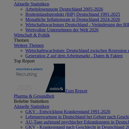
Aktuelle Statistiken
Arbeitslosenquote Deutschland 2005-2026
Bruttoinlandsprodukt (BIP) Deutschland 1991-2025
Monatliche Inflationsrate in Deutschland 2024-2026
Wirtschaftswachstum Deutschland - Veränderung des B
Wertvollste Unternehmen der Welt 2026
Wirtschaft & Politik
Themen
Weitere Themen
Wirtschaftswachstum: Deutschland zwischen Rezession 
Generation Z auf dem Arbeitsmarkt - Daten & Fakten
Top Report
Zum Report
Pharma & Gesundheit
Beliebte Statistiken
Aktuelle Statistiken
GKV - Entwicklung Krankenstand 1991-2026
Lebenserwartung in Deutschland bei Geburt nach Gesch
AU-Tage aufgrund psychischer Erkrankungen in Deutsc
GKV - Krankenstand nach Geschlecht in Deutschland 