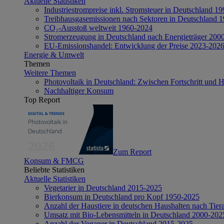
Aktuelle Statistiken
Industriestrompreise inkl. Stromsteuer in Deutschland 1
Treibhausgasemissionen nach Sektoren in Deutschland 
CO₂-Ausstoß weltweit 1960-2024
Stromerzeugung in Deutschland nach Energieträger 200
EU-Emissionshandel: Entwicklung der Preise 2023-202
Energie & Umwelt
Themen
Weitere Themen
Photovoltaik in Deutschland: Zwischen Fortschritt und 
Nachhaltiger Konsum
Top Report
Zum Report
Konsum & FMCG
Beliebte Statistiken
Aktuelle Statistiken
Vegetarier in Deutschland 2015-2025
Bierkonsum in Deutschland pro Kopf 1950-2025
Anzahl der Haustiere in deutschen Haushalten nach Tier
Umsatz mit Bio-Lebensmitteln in Deutschland 2000-202
Anzahl der Veganer in Deutschland 2015-2025