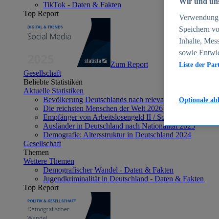
Wir und uns
TikTok - Daten & Fakten
Top Report
Verwendung g
Speichern vo
Inhalte, Mes
sowie Entwi
Zum Report
Liste der Par
Gesellschaft
Beliebte Statistiken
Aktuelle Statistiken
Bevölkerung Deutschlands nach relevanten Altersgrupp
Optionale ab
Die reichsten Menschen der Welt 2026
Empfänger von Arbeitslosengeld II / Sozialgeld / Bürge
Ausländer in Deutschland nach Nationalität 2025
Demografie: Altersstruktur in Deutschland 2024
Gesellschaft
Themen
Weitere Themen
Demografischer Wandel - Daten & Fakten
Jugendkriminalität in Deutschland - Daten & Fakten
Top Report