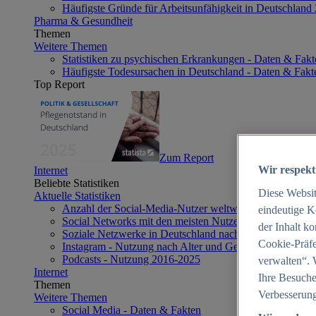
Häufigste Gründe für Arbeitsunfähigkeit in Deutschland
Pharma & Gesundheit
Themen
Weitere Themen
Statistiken zu psychischen Erkrankungen - Daten & Fakt
Häufigste Todesursachen in Deutschland - Daten & Fakt
Top Report
Zum Report
Wir respekt
Internet
Beliebte Statistiken
Diese Websi
Aktuelle Statistiken
Anzahl der Social-Media-Nutzer weltweit 2012-2025
eindeutige K
Social Networks mit den meisten Nutzern weltweit 2025
der Inhalt k
Soziale Netzwerke in Deutschland nach Generationen 2
Cookie-Präfe
Instagram - Nutzung nach Alter und Geschlecht in Deut
Podcasts - Nutzung 2016-2025
verwalten“. 
Internet
Ihre Besuche
Themen
Verbesserung
Weitere Themen
Social Media - Daten & Fakten