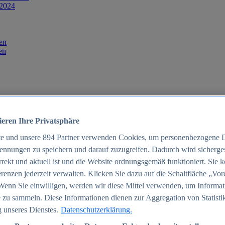
 2024
en
en
ieren Ihre Privatsphäre
te und unsere
894
Partner verwenden Cookies, um personenbezogene 
ennungen zu speichern und darauf zuzugreifen. Dadurch wird sichergest
orrekt und aktuell ist und die Website ordnungsgemäß funktioniert. Sie 
025
renzen jederzeit verwalten. Klicken Sie dazu auf die Schaltfläche „Vor
schland 2025
Wenn Sie einwilligen, werden wir diese Mittel verwenden, um Informat
 zu sammeln. Diese Informationen dienen zur Aggregation von Statisti
 unseres Dienstes.
Datenschutzerklärung.