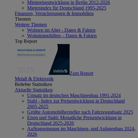
Mietpreisentwicklung in Berlin 2012-2026
Mietenindex für Deutschland 1995-2025
Finanzen, Versicherungen & Immobilien
Themen
Weitere Themen
Wohnen im Alter - Daten & Fakten
Wohnimmobilien – Daten & Fakten
Top Report
Zum Report
Metall & Elektronik
Beliebte Statistiken
Aktuelle Statistiken
Umsatz im deutschen Maschinenbau 1991-2024
Stahl - Index zur Preisentwicklung in Deutschland
2005-2025
Größte Automobilhersteller nach Fahrzeugabsatz 2025
Eisen und Stahl: Monatliche Preisentwicklung in
Deutschland 2025-2026
Auftragseingang im Maschinen- und Anlagenbau 2024-
2026