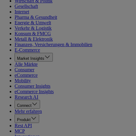
Wirtschaft & Politik
Gesellschaft
Internet
Pharma & Gesundheit
Energie & Umwelt
Verkehr & Logistik
Konsum & FMCG
Metall & Elektronik
Finanzen, Versicherungen & Immobilien
E-Commerce
Market Insights
Alle Märkte
Consumer
eCommerce
Mobility
Consumer Insights
eCommerce Insights
Research AI
Connect
Mehr erfahren
Produkt
Rest API
MCP