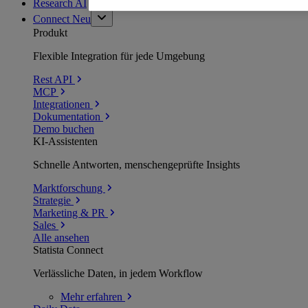
Research AI
Connect
Neu
Produkt
Flexible Integration für jede Umgebung
Rest API
MCP
Integrationen
Dokumentation
Demo buchen
KI-Assistenten
Schnelle Antworten, menschengeprüfte Insights
Marktforschung
Strategie
Marketing & PR
Sales
Alle ansehen
Statista Connect
Verlässliche Daten, in jedem Workflow
Mehr
erfahren