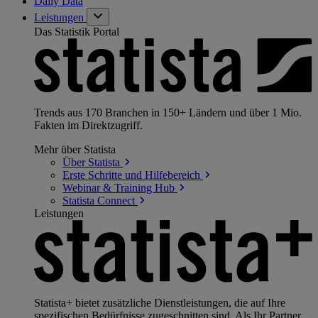
Daily Data
Leistungen
Das Statistik Portal
Trends aus 170 Branchen in 150+ Ländern und über 1 Mio.
Fakten im Direktzugriff.
Mehr über Statista
Über
Statista
Erste Schritte und
Hilfebereich
Webinar & Training
Hub
Statista
Connect
Leistungen
Statista+ bietet zusätzliche Dienstleistungen, die auf Ihre
spezifischen Bedürfnisse zugeschnitten sind. Als Ihr Partner