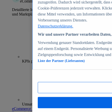
eCommerce Insights
zuzugreifen. Dadurch wird sichergestellt, dass 
Cookie-Präferenzen jederzeit verwalten. Klick
Detaillierte Informationen zu mehr als 39.000 Online-Shops
und Marktplätzen
diese Mittel verwenden, um Informationen über
Verbesserung unseres Dienstes.
Datenschutzerklärung.
Wir und unsere Partner verarbeiten Daten, 
Verwendung genauer Standortdaten. Endgeräteei
auf einem Endgerät. Personalisierte Werbung 
Zielgruppenforschung sowie Entwicklung und
70+
KPIs pro Shop
Liste der Partner (Lieferanten)
Umsatzanalysen und -prognosen
eCommerce Insights entdecken