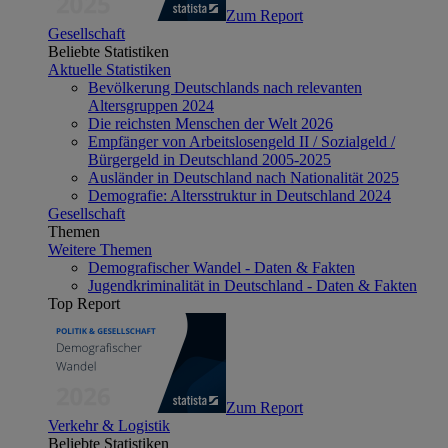
Zum Report
Gesellschaft
Beliebte Statistiken
Aktuelle Statistiken
Bevölkerung Deutschlands nach relevanten
Altersgruppen 2024
Die reichsten Menschen der Welt 2026
Empfänger von Arbeitslosengeld II / Sozialgeld /
Bürgergeld in Deutschland 2005-2025
Ausländer in Deutschland nach Nationalität 2025
Demografie: Altersstruktur in Deutschland 2024
Gesellschaft
Themen
Weitere Themen
Demografischer Wandel - Daten & Fakten
Jugendkriminalität in Deutschland - Daten & Fakten
Top Report
Zum Report
Verkehr & Logistik
Beliebte Statistiken