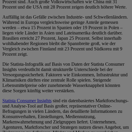
Prozent sind. Auch große Volkswirtschaften wie China mit 31
Prozent und die USA mit 28 Prozent zeigen deutlich höhere Werte.
Auffällig ist das Gefälle zwischen Industrie- und Schwellenländern.
Während in Europa vergleichsweise geringe Anteile gemessen
werden – etwa 15 Prozent in Spanien oder 19 Prozent in Polen –
liegen viele Länder in Asien und Lateinamerika deutlich darüber.
Brasilien erreicht 27 Prozent, Japan 25 Prozent. Selbst innerhalb
wohlhabender Regionen bleibt die Spannbreite groß, wie der
Vergleich zwischen Finnland mit 23 Prozent und Südkorea mit 9
Prozent zeigt.
Die Statista-Infografik auf Basis von Daten der Statista Consumer
Insights verdeutlicht damit strukturelle Unterschiede bei der
Versorgungssicherheit. Faktoren wie Einkommen, Infrastruktur und
Klimarisiken dürften eine zentrale Rolle spielen. Steigende
Lebensmittelpreise oder zunehmende Wasserknappheit könnten
diese Sorgen künftig weiter verstärken.
Statista Consumer Insights
sind ein datenbasiertes Marktforschungs-
und Analyse-Tool auf Basis großer, repräsentativer Online-
Befragungen in vielen Ländern, das detaillierte Informationen zu
Konsumverhalten, Einstellungen, Mediennutzung,
Markenwahrnehmung und Zielgruppen liefert. Unternehmen,
Agenturen, Marktforscher und Strategen nutzen dieses Angebot, um