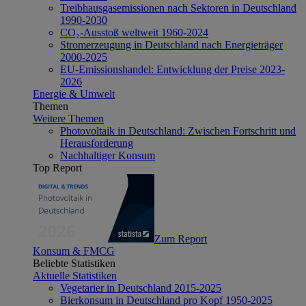
Treibhausgasemissionen nach Sektoren in Deutschland
1990-2030
CO₂-Ausstoß weltweit 1960-2024
Stromerzeugung in Deutschland nach Energieträger
2000-2025
EU-Emissionshandel: Entwicklung der Preise 2023-
2026
Energie & Umwelt
Themen
Weitere Themen
Photovoltaik in Deutschland: Zwischen Fortschritt und
Herausforderung
Nachhaltiger Konsum
Top Report
Zum Report
Konsum & FMCG
Beliebte Statistiken
Aktuelle Statistiken
Vegetarier in Deutschland 2015-2025
Bierkonsum in Deutschland pro Kopf 1950-2025