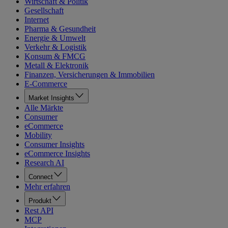
Wirtschaft & Politik
Gesellschaft
Internet
Pharma & Gesundheit
Energie & Umwelt
Verkehr & Logistik
Konsum & FMCG
Metall & Elektronik
Finanzen, Versicherungen & Immobilien
E-Commerce
Market Insights
Alle Märkte
Consumer
eCommerce
Mobility
Consumer Insights
eCommerce Insights
Research AI
Connect
Mehr erfahren
Produkt
Rest API
MCP