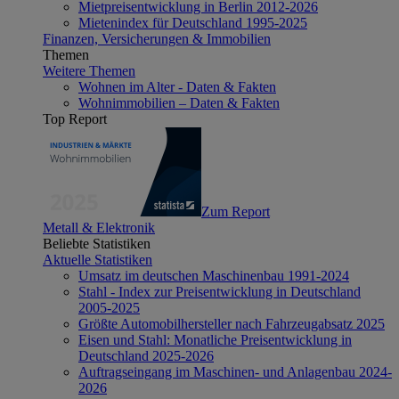
Mietpreisentwicklung in Berlin 2012-2026
Mietenindex für Deutschland 1995-2025
Finanzen, Versicherungen & Immobilien
Themen
Weitere Themen
Wohnen im Alter - Daten & Fakten
Wohnimmobilien – Daten & Fakten
Top Report
Zum Report
Metall & Elektronik
Beliebte Statistiken
Aktuelle Statistiken
Umsatz im deutschen Maschinenbau 1991-2024
Stahl - Index zur Preisentwicklung in Deutschland
2005-2025
Größte Automobilhersteller nach Fahrzeugabsatz 2025
Eisen und Stahl: Monatliche Preisentwicklung in
Deutschland 2025-2026
Auftragseingang im Maschinen- und Anlagenbau 2024-
2026