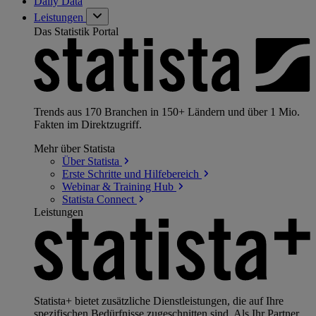
Daily Data
Leistungen
Das Statistik Portal
Trends aus 170 Branchen in 150+ Ländern und über 1 Mio.
Fakten im Direktzugriff.
Mehr über Statista
Über
Statista
Erste Schritte und
Hilfebereich
Webinar & Training
Hub
Statista
Connect
Leistungen
Statista+ bietet zusätzliche Dienstleistungen, die auf Ihre
spezifischen Bedürfnisse zugeschnitten sind. Als Ihr Partner