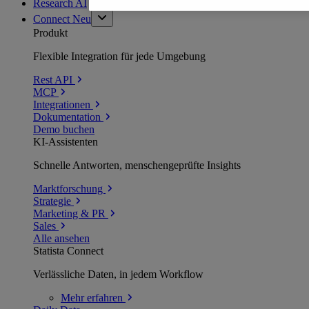
Research AI
Connect
Neu
Produkt
Flexible Integration für jede Umgebung
Rest API
MCP
Integrationen
Dokumentation
Demo buchen
KI-Assistenten
Schnelle Antworten, menschengeprüfte Insights
Marktforschung
Strategie
Marketing & PR
Sales
Alle ansehen
Statista Connect
Verlässliche Daten, in jedem Workflow
Mehr
erfahren