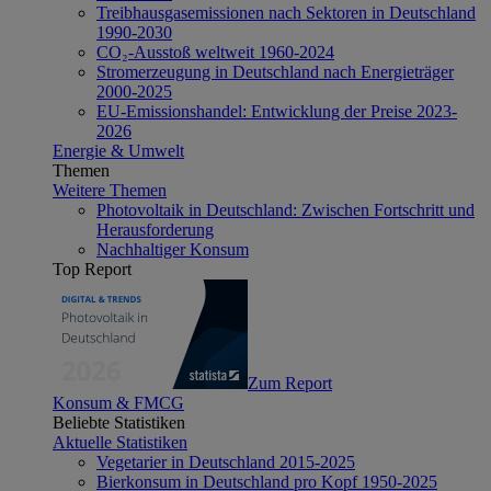
Treibhausgasemissionen nach Sektoren in Deutschland
1990-2030
CO₂-Ausstoß weltweit 1960-2024
Stromerzeugung in Deutschland nach Energieträger
2000-2025
EU-Emissionshandel: Entwicklung der Preise 2023-
2026
Energie & Umwelt
Themen
Weitere Themen
Photovoltaik in Deutschland: Zwischen Fortschritt und
Herausforderung
Nachhaltiger Konsum
Top Report
Zum Report
Konsum & FMCG
Beliebte Statistiken
Aktuelle Statistiken
Vegetarier in Deutschland 2015-2025
Bierkonsum in Deutschland pro Kopf 1950-2025