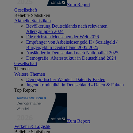
Zum Report
Gesellschaft
Beliebte Statistiken
Aktuelle Statistiken
Bevölkerung Deutschlands nach relevanten
Altersgruppen 2024
Die reichsten Menschen der Welt 2026
Empfänger von Arbeitslosengeld II / Sozialgeld /
Bürgergeld in Deutschland 2005-2025
Ausländer in Deutschland nach Nationalität 2025
Demografie: Altersstruktur in Deutschland 2024
Gesellschaft
Themen
Weitere Themen
Demografischer Wandel - Daten & Fakten
Jugendkriminalität in Deutschland - Daten & Fakten
Top Report
Zum Report
Verkehr & Logistik
Beliebte Statistiken