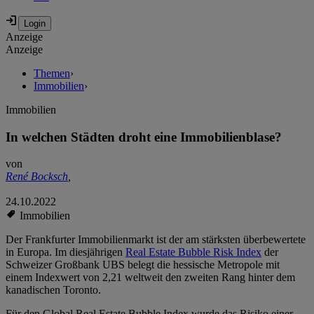
Anzeige
Anzeige
Themen
›
Immobilien
›
Immobilien
In welchen Städten droht eine Immobilienblase?
von
René Bocksch
,
24.10.2022
Immobilien
Der Frankfurter Immobilienmarkt ist der am stärksten überbewertete
in Europa. Im diesjährigen
Real Estate Bubble Risk Index
der
Schweizer Großbank UBS belegt die hessische Metropole mit
einem Indexwert von 2,21 weltweit den zweiten Rang hinter dem
kanadischen Toronto.
Für den Global Real Estate Bubble Index wurde das Risiko einer