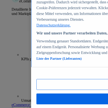
eCommerce Insights
zuzugreifen. Dadurch wird sichergestellt, dass 
Cookie-Präferenzen jederzeit verwalten. Klick
Detaillierte Informationen zu mehr als 39.000 Online-Shops
und Marktplätzen
diese Mittel verwenden, um Informationen über
Verbesserung unseres Dienstes.
Datenschutzerklärung.
Wir und unsere Partner verarbeiten Daten, 
Verwendung genauer Standortdaten. Endgeräteei
auf einem Endgerät. Personalisierte Werbung 
Zielgruppenforschung sowie Entwicklung und
70+
KPIs pro Shop
Liste der Partner (Lieferanten)
Umsatzanalysen und -prognosen
eCommerce Insights entdecken