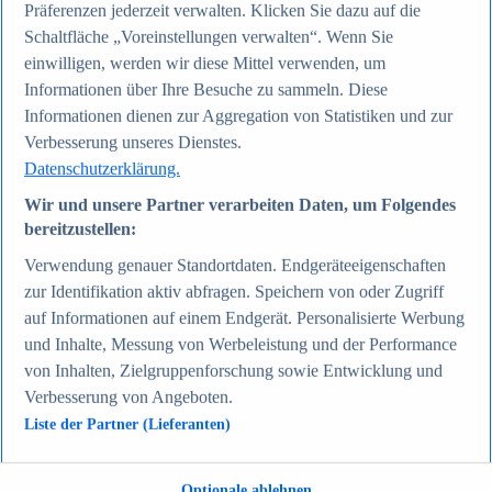
Präferenzen jederzeit verwalten. Klicken Sie dazu auf die
Zum Report
Gesellschaft
Schaltfläche „Voreinstellungen verwalten“. Wenn Sie
Beliebte Statistiken
einwilligen, werden wir diese Mittel verwenden, um
Aktuelle Statistiken
Informationen über Ihre Besuche zu sammeln. Diese
Bevölkerung Deutschlands nach relevanten
Altersgruppen 2024
Informationen dienen zur Aggregation von Statistiken und zur
Die reichsten Menschen der Welt 2026
Verbesserung unseres Dienstes.
Empfänger von Arbeitslosengeld II / Sozialgeld /
Datenschutzerklärung.
Bürgergeld in Deutschland 2005-2025
Ausländer in Deutschland nach Nationalität 2025
Wir und unsere Partner verarbeiten Daten, um Folgendes
Demografie: Altersstruktur in Deutschland 2024
bereitzustellen:
Gesellschaft
Themen
Verwendung genauer Standortdaten. Endgeräteeigenschaften
Weitere Themen
zur Identifikation aktiv abfragen. Speichern von oder Zugriff
Demografischer Wandel - Daten & Fakten
Jugendkriminalität in Deutschland - Daten & Fakten
auf Informationen auf einem Endgerät. Personalisierte Werbung
Top Report
und Inhalte, Messung von Werbeleistung und der Performance
von Inhalten, Zielgruppenforschung sowie Entwicklung und
Verbesserung von Angeboten.
Liste der Partner (Lieferanten)
Zum Report
Verkehr & Logistik
Beliebte Statistiken
Optionale ablehnen