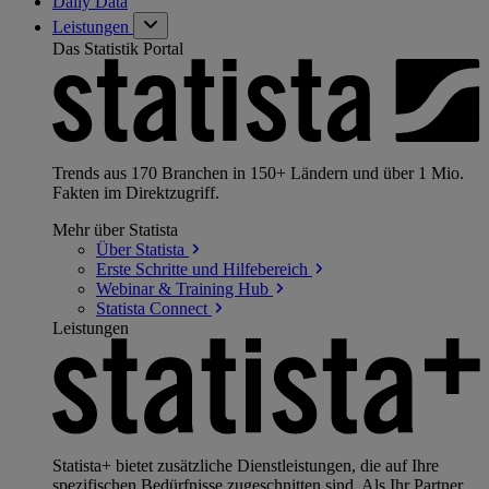
Daily Data
Leistungen
Das Statistik Portal
Trends aus 170 Branchen in 150+ Ländern und über 1 Mio.
Fakten im Direktzugriff.
Mehr über Statista
Über
Statista
Erste Schritte und
Hilfebereich
Webinar & Training
Hub
Statista
Connect
Leistungen
Statista+ bietet zusätzliche Dienstleistungen, die auf Ihre
spezifischen Bedürfnisse zugeschnitten sind. Als Ihr Partner