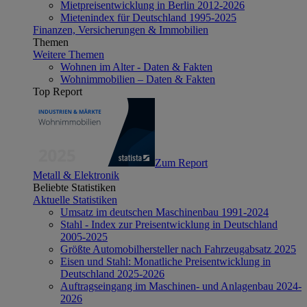
Mietpreisentwicklung in Berlin 2012-2026
Mietenindex für Deutschland 1995-2025
Finanzen, Versicherungen & Immobilien
Themen
Weitere Themen
Wohnen im Alter - Daten & Fakten
Wohnimmobilien – Daten & Fakten
Top Report
Zum Report
Metall & Elektronik
Beliebte Statistiken
Aktuelle Statistiken
Umsatz im deutschen Maschinenbau 1991-2024
Stahl - Index zur Preisentwicklung in Deutschland
2005-2025
Größte Automobilhersteller nach Fahrzeugabsatz 2025
Eisen und Stahl: Monatliche Preisentwicklung in
Deutschland 2025-2026
Auftragseingang im Maschinen- und Anlagenbau 2024-
2026