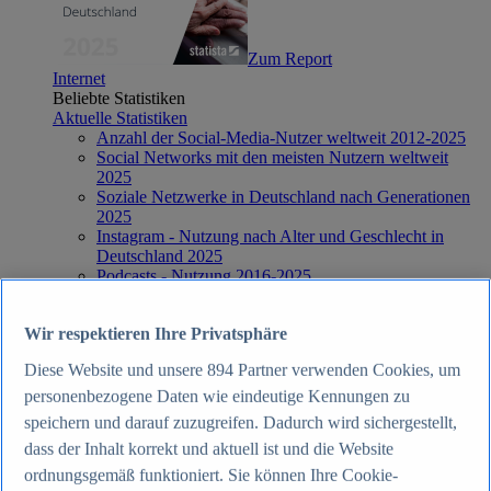
Zum Report
Internet
Beliebte Statistiken
Aktuelle Statistiken
Anzahl der Social-Media-Nutzer weltweit 2012-2025
Social Networks mit den meisten Nutzern weltweit
2025
Soziale Netzwerke in Deutschland nach Generationen
2025
Instagram - Nutzung nach Alter und Geschlecht in
Deutschland 2025
Podcasts - Nutzung 2016-2025
Internet
Themen
Wir respektieren Ihre Privatsphäre
Weitere Themen
Social Media - Daten & Fakten
Diese Website und unsere
894
Partner verwenden Cookies, um
TikTok - Daten & Fakten
Top Report
personenbezogene Daten wie eindeutige Kennungen zu
speichern und darauf zuzugreifen. Dadurch wird sichergestellt,
dass der Inhalt korrekt und aktuell ist und die Website
ordnungsgemäß funktioniert. Sie können Ihre Cookie-