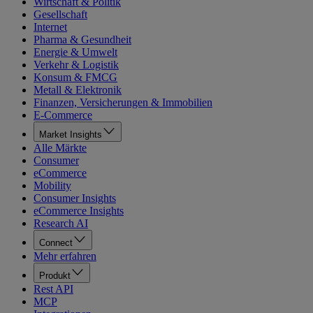
Wirtschaft & Politik
Gesellschaft
Internet
Pharma & Gesundheit
Energie & Umwelt
Verkehr & Logistik
Konsum & FMCG
Metall & Elektronik
Finanzen, Versicherungen & Immobilien
E-Commerce
Market Insights
Alle Märkte
Consumer
eCommerce
Mobility
Consumer Insights
eCommerce Insights
Research AI
Connect
Mehr erfahren
Produkt
Rest API
MCP