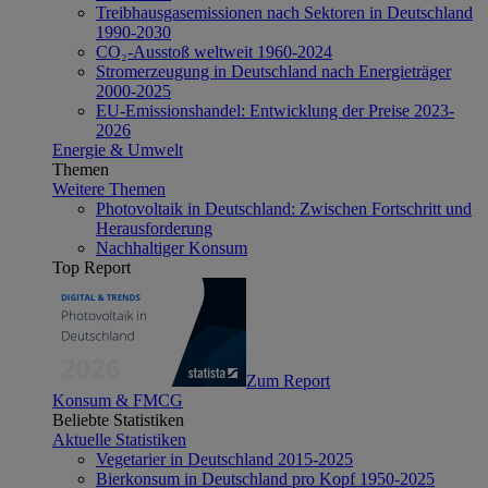
Treibhausgasemissionen nach Sektoren in Deutschland
1990-2030
CO₂-Ausstoß weltweit 1960-2024
Stromerzeugung in Deutschland nach Energieträger
2000-2025
EU-Emissionshandel: Entwicklung der Preise 2023-
2026
Energie & Umwelt
Themen
Weitere Themen
Photovoltaik in Deutschland: Zwischen Fortschritt und
Herausforderung
Nachhaltiger Konsum
Top Report
Zum Report
Konsum & FMCG
Beliebte Statistiken
Aktuelle Statistiken
Vegetarier in Deutschland 2015-2025
Bierkonsum in Deutschland pro Kopf 1950-2025