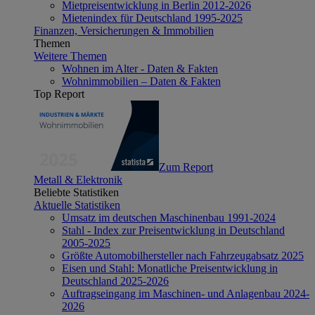
Mietpreisentwicklung in Berlin 2012-2026
Mietenindex für Deutschland 1995-2025
Finanzen, Versicherungen & Immobilien
Themen
Weitere Themen
Wohnen im Alter - Daten & Fakten
Wohnimmobilien – Daten & Fakten
Top Report
Zum Report
Metall & Elektronik
Beliebte Statistiken
Aktuelle Statistiken
Umsatz im deutschen Maschinenbau 1991-2024
Stahl - Index zur Preisentwicklung in Deutschland
2005-2025
Größte Automobilhersteller nach Fahrzeugabsatz 2025
Eisen und Stahl: Monatliche Preisentwicklung in
Deutschland 2025-2026
Auftragseingang im Maschinen- und Anlagenbau 2024-
2026