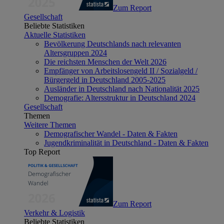
Zum Report
Gesellschaft
Beliebte Statistiken
Aktuelle Statistiken
Bevölkerung Deutschlands nach relevanten
Altersgruppen 2024
Die reichsten Menschen der Welt 2026
Empfänger von Arbeitslosengeld II / Sozialgeld /
Bürgergeld in Deutschland 2005-2025
Ausländer in Deutschland nach Nationalität 2025
Demografie: Altersstruktur in Deutschland 2024
Gesellschaft
Themen
Weitere Themen
Demografischer Wandel - Daten & Fakten
Jugendkriminalität in Deutschland - Daten & Fakten
Top Report
Zum Report
Verkehr & Logistik
Beliebte Statistiken