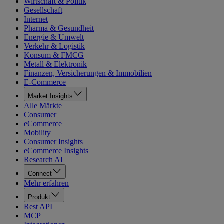
Wirtschaft & Politik
Gesellschaft
Internet
Pharma & Gesundheit
Energie & Umwelt
Verkehr & Logistik
Konsum & FMCG
Metall & Elektronik
Finanzen, Versicherungen & Immobilien
E-Commerce
Market Insights
Alle Märkte
Consumer
eCommerce
Mobility
Consumer Insights
eCommerce Insights
Research AI
Connect
Mehr erfahren
Produkt
Rest API
MCP