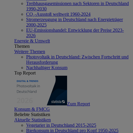
Treibhausgasemissionen nach Sektoren in Deutschland
1990-2030
CO₂-Ausstoß weltweit 1960-2024
Stromerzeugung in Deutschland nach Energieträger
2000-2025
EU-Emissionshandel: Entwicklung der Preise 2023-
2026
Energie & Umwelt
Themen
Weitere Themen
Photovoltaik in Deutschland: Zwischen Fortschritt und
Herausforderung
Nachhaltiger Konsum
Top Report
Zum Report
Konsum & FMCG
Beliebte Statistiken
Aktuelle Statistiken
Vegetarier in Deutschland 2015-2025
Bierkonsum in Deutschland pro Kopf 1950-2025