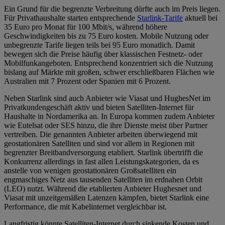
Ein Grund für die begrenzte Verbreitung dürfte auch im Preis liegen.
Für Privathaushalte starten entsprechende
Starlink-Tarife
aktuell bei
35 Euro pro Monat für 100 Mbit/s, während höhere
Geschwindigkeiten bis zu 75 Euro kosten. Mobile Nutzung oder
unbegrenzte Tarife liegen teils bei 95 Euro monatlich. Damit
bewegen sich die Preise häufig über klassischen Festnetz- oder
Mobilfunkangeboten. Entsprechend konzentriert sich die Nutzung
bislang auf Märkte mit großen, schwer erschließbaren Flächen wie
Australien mit 7 Prozent oder Spanien mit 6 Prozent.
Neben Starlink sind auch Anbieter wie Viasat und HughesNet im
Privatkundengeschäft aktiv und bieten Satelliten-Internet für
Haushalte in Nordamerika an. In Europa kommen zudem Anbieter
wie Eutelsat oder SES hinzu, die ihre Dienste meist über Partner
vertreiben. Die genannten Anbieter arbeiten überwiegend mit
geostationären Satelliten und sind vor allem in Regionen mit
begrenzter Breitbandversorgung etabliert. Starlink übertrifft die
Konkurrenz allerdings in fast allen Leistungskategorien, da es
anstelle von wenigen geostationären Großsatelliten ein
engmaschiges Netz aus tausenden Satelliten im erdnahen Orbit
(LEO) nutzt. Während die etablierten Anbieter Hughesnet und
Viasat mit unzeitgemäßen Latenzen kämpfen, bietet Starlink eine
Performance, die mit Kabelinternet vergleichbar ist.
Langfristig könnte Satelliten-Internet durch sinkende Kosten und