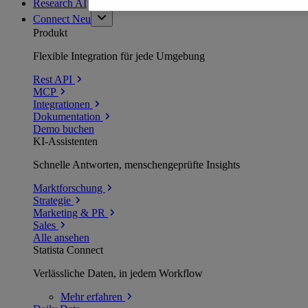
Research AI
Connect
Neu
Produkt
Flexible Integration für jede Umgebung
Rest API
MCP
Integrationen
Dokumentation
Demo buchen
KI-Assistenten
Schnelle Antworten, menschengeprüfte Insights
Marktforschung
Strategie
Marketing & PR
Sales
Alle ansehen
Statista Connect
Verlässliche Daten, in jedem Workflow
Mehr
erfahren