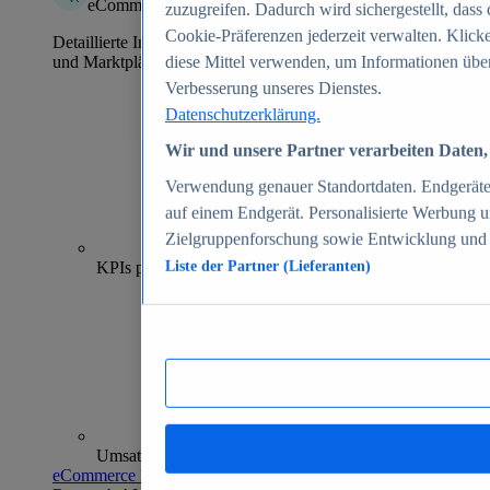
eCommerce Insights
zuzugreifen. Dadurch wird sichergestellt, dass 
Cookie-Präferenzen jederzeit verwalten. Klick
Detaillierte Informationen zu mehr als 39.000 Online-Shops
und Marktplätzen
diese Mittel verwenden, um Informationen über
Verbesserung unseres Dienstes.
Datenschutzerklärung.
Wir und unsere Partner verarbeiten Daten, 
Verwendung genauer Standortdaten. Endgeräteei
auf einem Endgerät. Personalisierte Werbung 
Zielgruppenforschung sowie Entwicklung und
70+
KPIs pro Shop
Liste der Partner (Lieferanten)
Umsatzanalysen und -prognosen
eCommerce Insights entdecken