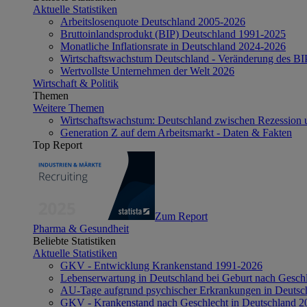
Aktuelle Statistiken
Arbeitslosenquote Deutschland 2005-2026
Bruttoinlandsprodukt (BIP) Deutschland 1991-2025
Monatliche Inflationsrate in Deutschland 2024-2026
Wirtschaftswachstum Deutschland - Veränderung des B
Wertvollste Unternehmen der Welt 2026
Wirtschaft & Politik
Themen
Weitere Themen
Wirtschaftswachstum: Deutschland zwischen Rezession 
Generation Z auf dem Arbeitsmarkt - Daten & Fakten
Top Report
Zum Report
Pharma & Gesundheit
Beliebte Statistiken
Aktuelle Statistiken
GKV - Entwicklung Krankenstand 1991-2026
Lebenserwartung in Deutschland bei Geburt nach Gesch
AU-Tage aufgrund psychischer Erkrankungen in Deutsc
GKV - Krankenstand nach Geschlecht in Deutschland 