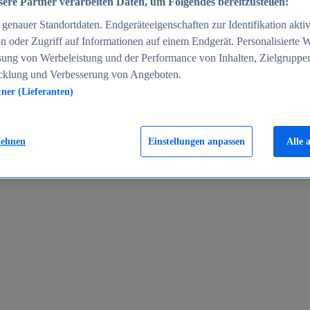
ere Partner verarbeiten Daten, um Folgendes bereitzustellen:
enauer Standortdaten. Endgeräteeigenschaften zur Identifikation aktiv
n oder Zugriff auf Informationen auf einem Endgerät. Personalisierte
sung von Werbeleistung und der Performance von Inhalten, Zielgruppe
cklung und Verbesserung von Angeboten.
tner (Lieferanten)
en 2024
lehnen
Einstellungen anpassen
Alle 
rgeld in Deutschland 2005-2025