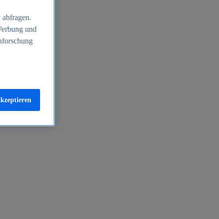
 abfragen.
 Werbung und
nforschung
akzeptieren