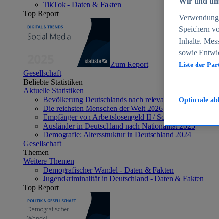
Wir und uns
TikTok - Daten & Fakten
Top Report
Verwendung g
Speichern vo
Inhalte, Mes
sowie Entwi
Zum Report
Liste der Par
Gesellschaft
Beliebte Statistiken
Aktuelle Statistiken
Bevölkerung Deutschlands nach relevanten Altersgrupp
Optionale ab
Die reichsten Menschen der Welt 2026
Empfänger von Arbeitslosengeld II / Sozialgeld / Bürge
Ausländer in Deutschland nach Nationalität 2025
Demografie: Altersstruktur in Deutschland 2024
Gesellschaft
Themen
Weitere Themen
Demografischer Wandel - Daten & Fakten
Jugendkriminalität in Deutschland - Daten & Fakten
Top Report