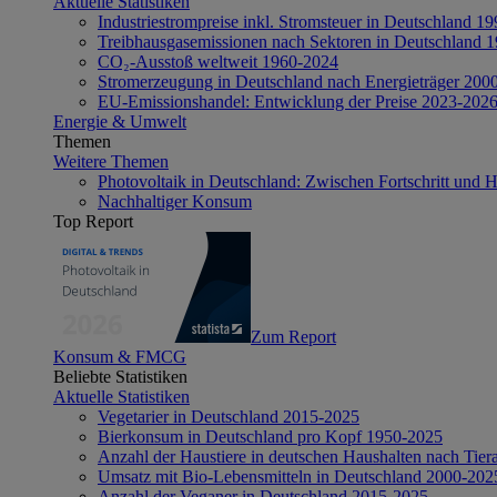
Aktuelle Statistiken
Industriestrompreise inkl. Stromsteuer in Deutschland 1
Treibhausgasemissionen nach Sektoren in Deutschland 
CO₂-Ausstoß weltweit 1960-2024
Stromerzeugung in Deutschland nach Energieträger 200
EU-Emissionshandel: Entwicklung der Preise 2023-202
Energie & Umwelt
Themen
Weitere Themen
Photovoltaik in Deutschland: Zwischen Fortschritt und 
Nachhaltiger Konsum
Top Report
Zum Report
Konsum & FMCG
Beliebte Statistiken
Aktuelle Statistiken
Vegetarier in Deutschland 2015-2025
Bierkonsum in Deutschland pro Kopf 1950-2025
Anzahl der Haustiere in deutschen Haushalten nach Tier
Umsatz mit Bio-Lebensmitteln in Deutschland 2000-202
Anzahl der Veganer in Deutschland 2015-2025