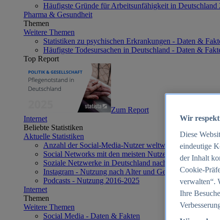
Häufigste Gründe für Arbeitsunfähigkeit in Deutschland
Pharma & Gesundheit
Themen
Weitere Themen
Statistiken zu psychischen Erkrankungen - Daten & Fakt
Häufigste Todesursachen in Deutschland - Daten & Fakt
Top Report
Zum Report
Wir respekt
Internet
Beliebte Statistiken
Diese Websi
Aktuelle Statistiken
Anzahl der Social-Media-Nutzer weltweit 2012-2025
eindeutige K
Social Networks mit den meisten Nutzern weltweit 2025
der Inhalt k
Soziale Netzwerke in Deutschland nach Generationen 2
Cookie-Präfe
Instagram - Nutzung nach Alter und Geschlecht in Deut
Podcasts - Nutzung 2016-2025
verwalten“. 
Internet
Ihre Besuche
Themen
Verbesserung
Weitere Themen
Social Media - Daten & Fakten