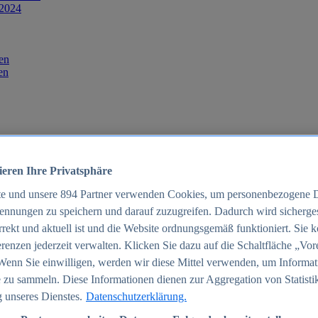
 2024
en
en
ieren Ihre Privatsphäre
te und unsere
894
Partner verwenden Cookies, um personenbezogene 
ennungen zu speichern und darauf zuzugreifen. Dadurch wird sichergest
orrekt und aktuell ist und die Website ordnungsgemäß funktioniert. Sie 
025
renzen jederzeit verwalten. Klicken Sie dazu auf die Schaltfläche „Vor
schland 2025
Wenn Sie einwilligen, werden wir diese Mittel verwenden, um Informat
 zu sammeln. Diese Informationen dienen zur Aggregation von Statisti
 unseres Dienstes.
Datenschutzerklärung.