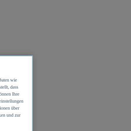
Daten wie
ellt, dass
können Ihre
einstellungen
ionen über
ken und zur