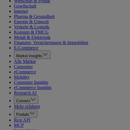
Wirtschaft & Politik
Gesellschaft
Internet
Pharma & Gesundheit
Energie & Umwelt
Verkehr & Logistik
Konsum & FMCG
Metall & Elektronik
Finanzen, Versicherungen & Immobilien
E-Commerce
Market Insights
Alle Märkte
Consumer
eCommerce
Mobility
Consumer Insights
eCommerce Insights
Research AI
Connect
Mehr erfahren
Produkt
Rest API
MCP