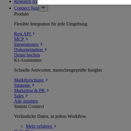
Research AI
Connect
Neu
Produkt
Flexible Integration für jede Umgebung
Rest API
MCP
Integrationen
Dokumentation
Demo buchen
KI-Assistenten
Schnelle Antworten, menschengeprüfte Insights
Marktforschung
Strategie
Marketing & PR
Sales
Alle ansehen
Statista Connect
Verlässliche Daten, in jedem Workflow
Mehr
erfahren