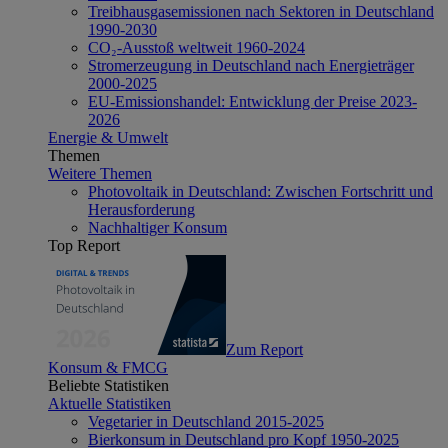
Treibhausgasemissionen nach Sektoren in Deutschland
1990-2030
CO₂-Ausstoß weltweit 1960-2024
Stromerzeugung in Deutschland nach Energieträger
2000-2025
EU-Emissionshandel: Entwicklung der Preise 2023-
2026
Energie & Umwelt
Themen
Weitere Themen
Photovoltaik in Deutschland: Zwischen Fortschritt und
Herausforderung
Nachhaltiger Konsum
Top Report
Zum Report
Konsum & FMCG
Beliebte Statistiken
Aktuelle Statistiken
Vegetarier in Deutschland 2015-2025
Bierkonsum in Deutschland pro Kopf 1950-2025