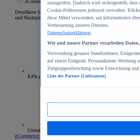
eCommerce Insights
zuzugreifen. Dadurch wird sichergestellt, dass 
Cookie-Präferenzen jederzeit verwalten. Klick
Detaillierte Informationen zu mehr als 39.000 Online-Shops
und Marktplätzen
diese Mittel verwenden, um Informationen über
Verbesserung unseres Dienstes.
Datenschutzerklärung.
Wir und unsere Partner verarbeiten Daten, 
Verwendung genauer Standortdaten. Endgeräteei
auf einem Endgerät. Personalisierte Werbung 
Zielgruppenforschung sowie Entwicklung und
70+
KPIs pro Shop
Liste der Partner (Lieferanten)
Umsatzanalysen und -prognosen
eCommerce Insights entdecken