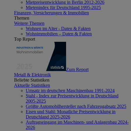
Mietpreisentwicklung in Berlin 2012-2026
Mietenindex für Deutschland 1995-2025
Finanzen, Versicherungen & Immobilien
Themen
Weitere Themen
Wohnen im Alter - Daten & Fakten
Wohnimmobilien – Daten & Fakten
Top Report
Zum Report
Metall & Elektronik
Beliebte Statistiken
Aktuelle Statistiken
Umsatz im deutschen Maschinenbau 1991-2024
Stahl - Index zur Preisentwicklung in Deutschland
2005-2025
Größte Automobilhersteller nach Fahrzeugabsatz 2025
Eisen und Stahl: Monatliche Preisentwicklung in
Deutschland 2025-2026
Auftragseingang im Maschinen- und Anlagenbau 2024-
2026