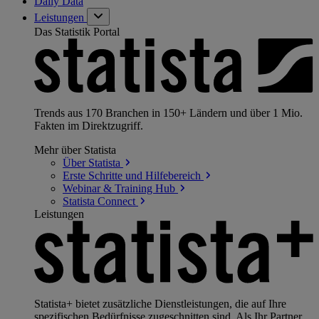
Daily Data
Leistungen
Das Statistik Portal
Trends aus 170 Branchen in 150+ Ländern und über 1 Mio.
Fakten im Direktzugriff.
Mehr über Statista
Über
Statista
Erste Schritte und
Hilfebereich
Webinar & Training
Hub
Statista
Connect
Leistungen
Statista+ bietet zusätzliche Dienstleistungen, die auf Ihre
spezifischen Bedürfnisse zugeschnitten sind. Als Ihr Partner