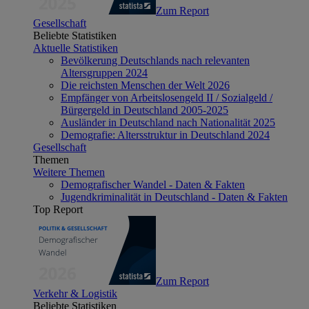
Zum Report
Gesellschaft
Beliebte Statistiken
Aktuelle Statistiken
Bevölkerung Deutschlands nach relevanten
Altersgruppen 2024
Die reichsten Menschen der Welt 2026
Empfänger von Arbeitslosengeld II / Sozialgeld /
Bürgergeld in Deutschland 2005-2025
Ausländer in Deutschland nach Nationalität 2025
Demografie: Altersstruktur in Deutschland 2024
Gesellschaft
Themen
Weitere Themen
Demografischer Wandel - Daten & Fakten
Jugendkriminalität in Deutschland - Daten & Fakten
Top Report
Zum Report
Verkehr & Logistik
Beliebte Statistiken