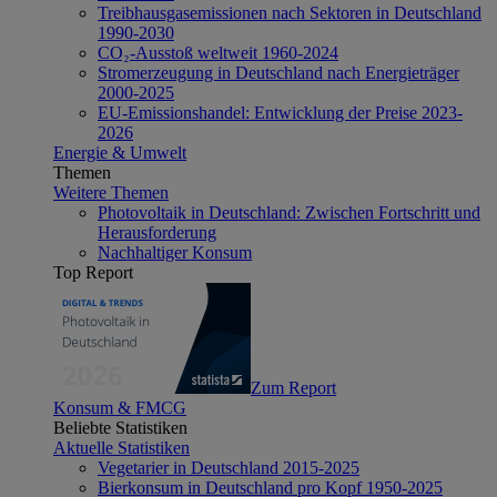
Treibhausgasemissionen nach Sektoren in Deutschland
1990-2030
CO₂-Ausstoß weltweit 1960-2024
Stromerzeugung in Deutschland nach Energieträger
2000-2025
EU-Emissionshandel: Entwicklung der Preise 2023-
2026
Energie & Umwelt
Themen
Weitere Themen
Photovoltaik in Deutschland: Zwischen Fortschritt und
Herausforderung
Nachhaltiger Konsum
Top Report
Zum Report
Konsum & FMCG
Beliebte Statistiken
Aktuelle Statistiken
Vegetarier in Deutschland 2015-2025
Bierkonsum in Deutschland pro Kopf 1950-2025