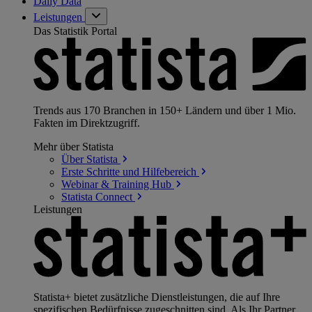
Daily Data
Leistungen
Das Statistik Portal
Trends aus 170 Branchen in 150+ Ländern und über 1 Mio.
Fakten im Direktzugriff.
Mehr über Statista
Über
Statista
Erste Schritte und
Hilfebereich
Webinar & Training
Hub
Statista
Connect
Leistungen
Statista+ bietet zusätzliche Dienstleistungen, die auf Ihre
spezifischen Bedürfnisse zugeschnitten sind. Als Ihr Partner