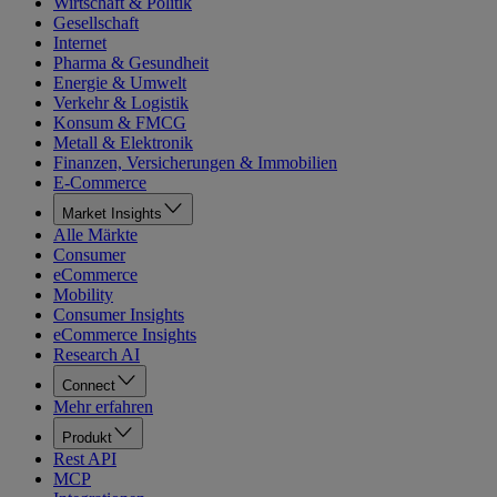
Wirtschaft & Politik
Gesellschaft
Internet
Pharma & Gesundheit
Energie & Umwelt
Verkehr & Logistik
Konsum & FMCG
Metall & Elektronik
Finanzen, Versicherungen & Immobilien
E-Commerce
Market Insights
Alle Märkte
Consumer
eCommerce
Mobility
Consumer Insights
eCommerce Insights
Research AI
Connect
Mehr erfahren
Produkt
Rest API
MCP