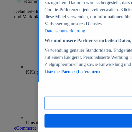
eCommerce Insights
zuzugreifen. Dadurch wird sichergestellt, dass 
Cookie-Präferenzen jederzeit verwalten. Klick
Detaillierte Informationen zu mehr als 39.000 Online-Shops
und Marktplätzen
diese Mittel verwenden, um Informationen über
Verbesserung unseres Dienstes.
Datenschutzerklärung.
Wir und unsere Partner verarbeiten Daten, 
Verwendung genauer Standortdaten. Endgeräteei
auf einem Endgerät. Personalisierte Werbung 
Zielgruppenforschung sowie Entwicklung und
70+
KPIs pro Shop
Liste der Partner (Lieferanten)
Umsatzanalysen und -prognosen
eCommerce Insights entdecken