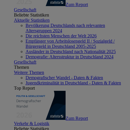
Zum Report
Gesellschaft
Beliebte Statistiken
Aktuelle Statistiken
Bevölkerung Deutschlands nach relevanten
Altersgruppen 2024
Die reichsten Menschen der Welt 2026
Empfänger von Arbeitslosengeld II / Sozialgeld /
Bürgergeld in Deutschland 2005-2025
Ausländer in Deutschland nach Nationalität 2025
Demografie: Altersstruktur in Deutschland 2024
Gesellschaft
Themen
Weitere Themen
Demografischer Wandel - Daten & Fakten
Jugendkriminalität in Deutschland - Daten & Fakten
Top Report
Zum Report
Verkehr & Logistik
Beliebte Statistiken