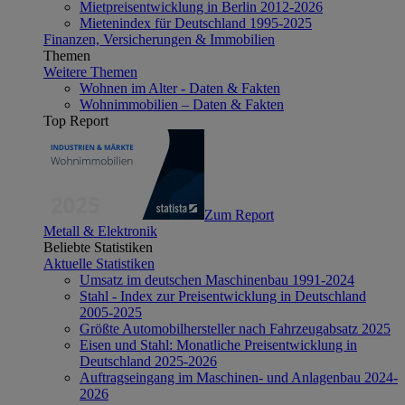
Mietpreisentwicklung in Berlin 2012-2026
Mietenindex für Deutschland 1995-2025
Finanzen, Versicherungen & Immobilien
Themen
Weitere Themen
Wohnen im Alter - Daten & Fakten
Wohnimmobilien – Daten & Fakten
Top Report
Zum Report
Metall & Elektronik
Beliebte Statistiken
Aktuelle Statistiken
Umsatz im deutschen Maschinenbau 1991-2024
Stahl - Index zur Preisentwicklung in Deutschland
2005-2025
Größte Automobilhersteller nach Fahrzeugabsatz 2025
Eisen und Stahl: Monatliche Preisentwicklung in
Deutschland 2025-2026
Auftragseingang im Maschinen- und Anlagenbau 2024-
2026