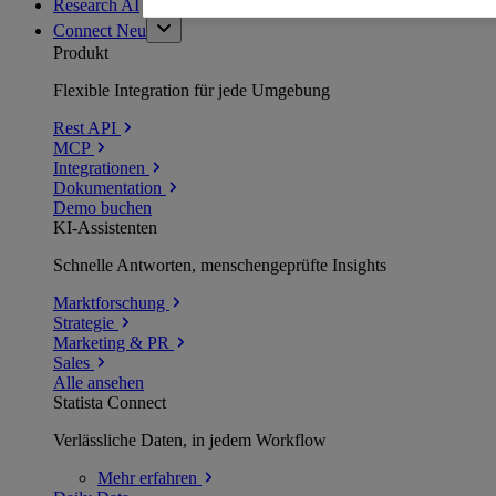
Research AI
Connect
Neu
Produkt
Flexible Integration für jede Umgebung
Rest API
MCP
Integrationen
Dokumentation
Demo buchen
KI-Assistenten
Schnelle Antworten, menschengeprüfte Insights
Marktforschung
Strategie
Marketing & PR
Sales
Alle ansehen
Statista Connect
Verlässliche Daten, in jedem Workflow
Mehr
erfahren