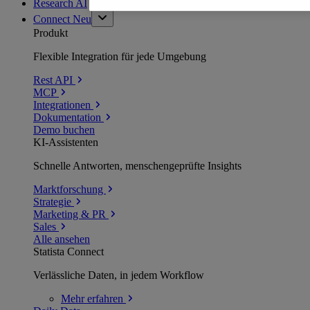
Research AI
Connect
Neu
Produkt
Flexible Integration für jede Umgebung
Rest API
MCP
Integrationen
Dokumentation
Demo buchen
KI-Assistenten
Schnelle Antworten, menschengeprüfte Insights
Marktforschung
Strategie
Marketing & PR
Sales
Alle ansehen
Statista Connect
Verlässliche Daten, in jedem Workflow
Mehr
erfahren