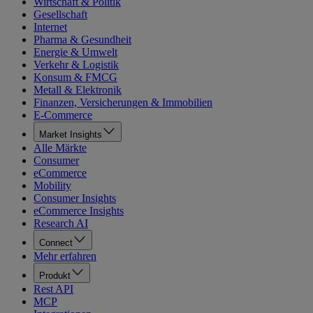
Wirtschaft & Politik
Gesellschaft
Internet
Pharma & Gesundheit
Energie & Umwelt
Verkehr & Logistik
Konsum & FMCG
Metall & Elektronik
Finanzen, Versicherungen & Immobilien
E-Commerce
Market Insights
Alle Märkte
Consumer
eCommerce
Mobility
Consumer Insights
eCommerce Insights
Research AI
Connect
Mehr erfahren
Produkt
Rest API
MCP