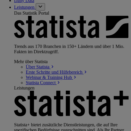
Daily Data
Leistungen
Das Statistik Portal
Trends aus 170 Branchen in 150+ Ländern und über 1 Mio.
Fakten im Direktzugriff.
Mehr über Statista
Über
Statista
Erste Schritte und
Hilfebereich
Webinar & Training
Hub
Statista
Connect
Leistungen
Statista+ bietet zusätzliche Dienstleistungen, die auf Ihre
spezifischen Bedürfnisse zugeschnitten sind. Als Ihr Partner