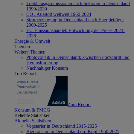
Treibhausgasemissionen nach Sektoren in Deutschland
1990-2030
CO₂-Ausstoß weltweit 1960-2024
Stromerzeugung in Deutschland nach Energieträger
2000-2025
EU-Emissionshandel: Entwicklung der Preise 2023-
2026
Energie & Umwelt
Themen
Weitere Themen
Photovoltaik in Deutschland: Zwischen Fortschritt und
Herausforderung
Nachhaltiger Konsum
Top Report
Zum Report
Konsum & FMCG
Beliebte Statistiken
Aktuelle Statistiken
Vegetarier in Deutschland 2015-2025
Bierkonsum in Deutschland pro Kopf 1950-2025