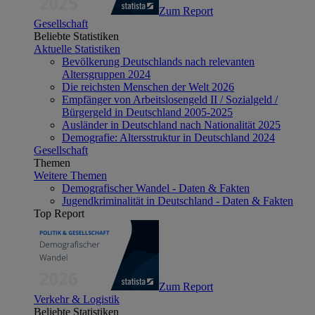
Zum Report
Gesellschaft
Beliebte Statistiken
Aktuelle Statistiken
Bevölkerung Deutschlands nach relevanten
Altersgruppen 2024
Die reichsten Menschen der Welt 2026
Empfänger von Arbeitslosengeld II / Sozialgeld /
Bürgergeld in Deutschland 2005-2025
Ausländer in Deutschland nach Nationalität 2025
Demografie: Altersstruktur in Deutschland 2024
Gesellschaft
Themen
Weitere Themen
Demografischer Wandel - Daten & Fakten
Jugendkriminalität in Deutschland - Daten & Fakten
Top Report
Zum Report
Verkehr & Logistik
Beliebte Statistiken