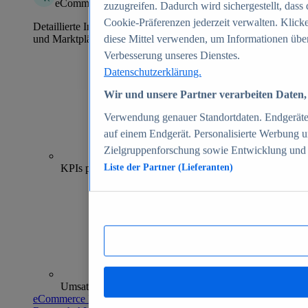
eCommerce Insights
zuzugreifen. Dadurch wird sichergestellt, dass 
Cookie-Präferenzen jederzeit verwalten. Klick
Detaillierte Informationen zu mehr als 39.000 Online-Shops
und Marktplätzen
diese Mittel verwenden, um Informationen über
Verbesserung unseres Dienstes.
Datenschutzerklärung.
Wir und unsere Partner verarbeiten Daten, 
Verwendung genauer Standortdaten. Endgeräteei
auf einem Endgerät. Personalisierte Werbung 
Zielgruppenforschung sowie Entwicklung und
70+
KPIs pro Shop
Liste der Partner (Lieferanten)
Umsatzanalysen und -prognosen
eCommerce Insights entdecken