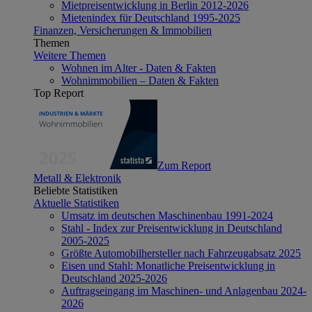
Mietpreisentwicklung in Berlin 2012-2026
Mietenindex für Deutschland 1995-2025
Finanzen, Versicherungen & Immobilien
Themen
Weitere Themen
Wohnen im Alter - Daten & Fakten
Wohnimmobilien – Daten & Fakten
Top Report
Zum Report
Metall & Elektronik
Beliebte Statistiken
Aktuelle Statistiken
Umsatz im deutschen Maschinenbau 1991-2024
Stahl - Index zur Preisentwicklung in Deutschland
2005-2025
Größte Automobilhersteller nach Fahrzeugabsatz 2025
Eisen und Stahl: Monatliche Preisentwicklung in
Deutschland 2025-2026
Auftragseingang im Maschinen- und Anlagenbau 2024-
2026