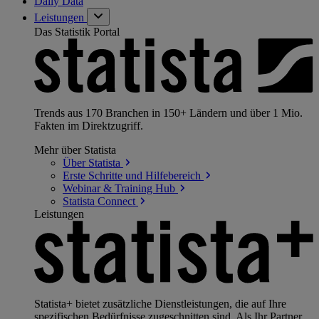
Daily Data
Leistungen
Das Statistik Portal
Trends aus 170 Branchen in 150+ Ländern und über 1 Mio.
Fakten im Direktzugriff.
Mehr über Statista
Über
Statista
Erste Schritte und
Hilfebereich
Webinar & Training
Hub
Statista
Connect
Leistungen
Statista+ bietet zusätzliche Dienstleistungen, die auf Ihre
spezifischen Bedürfnisse zugeschnitten sind. Als Ihr Partner