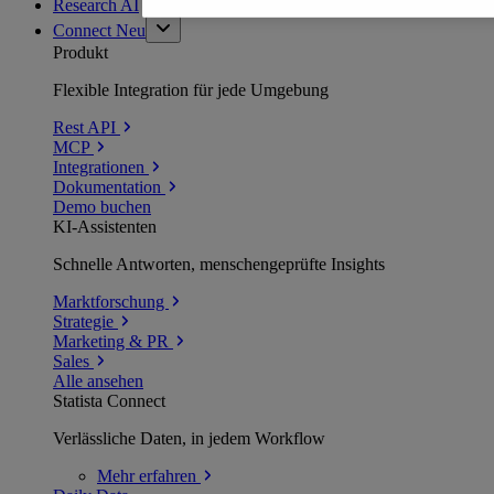
Research AI
Connect
Neu
Produkt
Flexible Integration für jede Umgebung
Rest API
MCP
Integrationen
Dokumentation
Demo buchen
KI-Assistenten
Schnelle Antworten, menschengeprüfte Insights
Marktforschung
Strategie
Marketing & PR
Sales
Alle ansehen
Statista Connect
Verlässliche Daten, in jedem Workflow
Mehr
erfahren