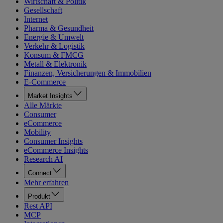
Wirtschaft & Politik
Gesellschaft
Internet
Pharma & Gesundheit
Energie & Umwelt
Verkehr & Logistik
Konsum & FMCG
Metall & Elektronik
Finanzen, Versicherungen & Immobilien
E-Commerce
Market Insights
Alle Märkte
Consumer
eCommerce
Mobility
Consumer Insights
eCommerce Insights
Research AI
Connect
Mehr erfahren
Produkt
Rest API
MCP