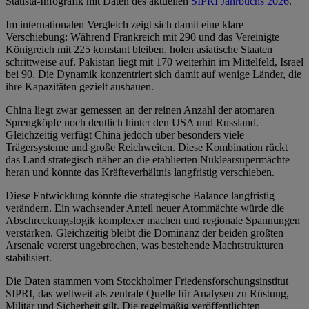
Statista-Infografik mit Daten des aktuellen
SIPRI Jahrbuchs 2026
.
Im internationalen Vergleich zeigt sich damit eine klare
Verschiebung: Während Frankreich mit 290 und das Vereinigte
Königreich mit 225 konstant bleiben, holen asiatische Staaten
schrittweise auf. Pakistan liegt mit 170 weiterhin im Mittelfeld, Israel
bei 90. Die Dynamik konzentriert sich damit auf wenige Länder, die
ihre Kapazitäten gezielt ausbauen.
China liegt zwar gemessen an der reinen Anzahl der atomaren
Sprengköpfe noch deutlich hinter den USA und Russland.
Gleichzeitig verfügt China jedoch über besonders viele
Trägersysteme und große Reichweiten. Diese Kombination rückt
das Land strategisch näher an die etablierten Nuklearsupermächte
heran und könnte das Kräfteverhältnis langfristig verschieben.
Diese Entwicklung könnte die strategische Balance langfristig
verändern. Ein wachsender Anteil neuer Atommächte würde die
Abschreckungslogik komplexer machen und regionale Spannungen
verstärken. Gleichzeitig bleibt die Dominanz der beiden größten
Arsenale vorerst ungebrochen, was bestehende Machtstrukturen
stabilisiert.
Die Daten stammen vom Stockholmer Friedensforschungsinstitut
SIPRI, das weltweit als zentrale Quelle für Analysen zu Rüstung,
Militär und Sicherheit gilt. Die regelmäßig veröffentlichten