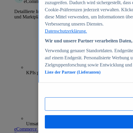
eCommerce Insights
zuzugreifen. Dadurch wird sichergestellt, dass 
Cookie-Präferenzen jederzeit verwalten. Klick
Detaillierte Informationen zu mehr als 39.000 Online-Shops
und Marktplätzen
diese Mittel verwenden, um Informationen über
Verbesserung unseres Dienstes.
Datenschutzerklärung.
Wir und unsere Partner verarbeiten Daten, 
Verwendung genauer Standortdaten. Endgeräteei
auf einem Endgerät. Personalisierte Werbung 
Zielgruppenforschung sowie Entwicklung und
70+
KPIs pro Shop
Liste der Partner (Lieferanten)
Umsatzanalysen und -prognosen
eCommerce Insights entdecken