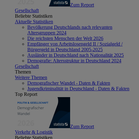
Zum Report
Gesellschaft
Beliebte Statistiken
Aktuelle Statistiken
Bevölkerung Deutschlands nach relevanten
Altersgruppen 2024
Die reichsten Menschen der Welt 2026
Empfänger von Arbeitslosengeld II / Sozialgeld /
Bürgergeld in Deutschland 2005-2025
Ausländer in Deutschland nach Nationalität 2025
Demografie: Altersstruktur in Deutschland 2024
Gesellschaft
Themen
Weitere Themen
Demografischer Wandel - Daten & Fakten
Jugendkriminalität in Deutschland - Daten & Fakten
Top Report
Zum Report
Verkehr & Logistik
Beliebte Statistiken