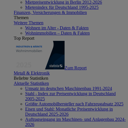
Mietpreisentwicklung in Berlin 2012-2026
Mietenindex für Deutschland 1995-2025
Finanzen, Versicherungen & Immobilien
Themen
Weitere Themen
Wohnen im Alter - Daten & Fakten
Wohnimmobilien – Daten & Fakten
Top Report
Zum Report
Metall & Elektronik
Beliebte Statistiken
Aktuelle Statistiken
Umsatz im deutschen Maschinenbau 1991-2024
Stahl - Index zur Preisentwicklung in Deutschland
2005-2025
Größte Automobilhersteller nach Fahrzeugabsatz 2025
Eisen und Stahl: Monatliche Preisentwicklung in
Deutschland 2025-2026
Auftragseingang im Maschinen- und Anlagenbau 2024-
2026