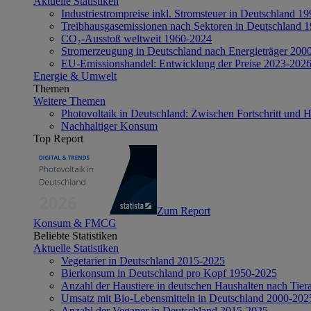
Aktuelle Statistiken
Industriestrompreise inkl. Stromsteuer in Deutschland 1
Treibhausgasemissionen nach Sektoren in Deutschland 
CO₂-Ausstoß weltweit 1960-2024
Stromerzeugung in Deutschland nach Energieträger 200
EU-Emissionshandel: Entwicklung der Preise 2023-202
Energie & Umwelt
Themen
Weitere Themen
Photovoltaik in Deutschland: Zwischen Fortschritt und 
Nachhaltiger Konsum
Top Report
Zum Report
Konsum & FMCG
Beliebte Statistiken
Aktuelle Statistiken
Vegetarier in Deutschland 2015-2025
Bierkonsum in Deutschland pro Kopf 1950-2025
Anzahl der Haustiere in deutschen Haushalten nach Tier
Umsatz mit Bio-Lebensmitteln in Deutschland 2000-202
Anzahl der Veganer in Deutschland 2015-2025