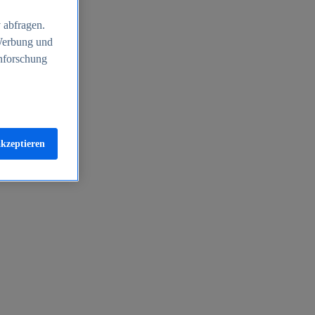
 abfragen.
 Werbung und
nforschung
akzeptieren