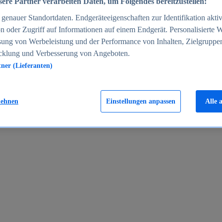
ere Partner verarbeiten Daten, um Folgendes bereitzustellen:
enauer Standortdaten. Endgeräteeigenschaften zur Identifikation aktiv
n oder Zugriff auf Informationen auf einem Endgerät. Personalisierte
sung von Werbeleistung und der Performance von Inhalten, Zielgruppe
cklung und Verbesserung von Angeboten.
tner (Lieferanten)
en 2024
lehnen
Einstellungen anpassen
Alle 
rgeld in Deutschland 2005-2025