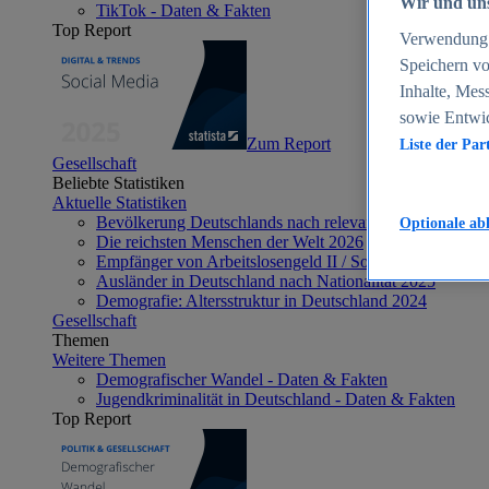
Wir und uns
TikTok - Daten & Fakten
Top Report
Verwendung g
Speichern vo
Inhalte, Mes
sowie Entwi
Zum Report
Liste der Par
Gesellschaft
Beliebte Statistiken
Aktuelle Statistiken
Bevölkerung Deutschlands nach relevanten Altersgrupp
Optionale ab
Die reichsten Menschen der Welt 2026
Empfänger von Arbeitslosengeld II / Sozialgeld / Bürge
Ausländer in Deutschland nach Nationalität 2025
Demografie: Altersstruktur in Deutschland 2024
Gesellschaft
Themen
Weitere Themen
Demografischer Wandel - Daten & Fakten
Jugendkriminalität in Deutschland - Daten & Fakten
Top Report