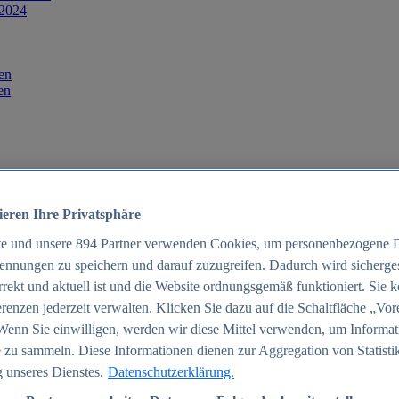
 2024
en
en
ieren Ihre Privatsphäre
te und unsere
894
Partner verwenden Cookies, um personenbezogene 
ennungen zu speichern und darauf zuzugreifen. Dadurch wird sichergest
orrekt und aktuell ist und die Website ordnungsgemäß funktioniert. Sie 
025
renzen jederzeit verwalten. Klicken Sie dazu auf die Schaltfläche „Vor
schland 2025
Wenn Sie einwilligen, werden wir diese Mittel verwenden, um Informat
 zu sammeln. Diese Informationen dienen zur Aggregation von Statisti
 unseres Dienstes.
Datenschutzerklärung.