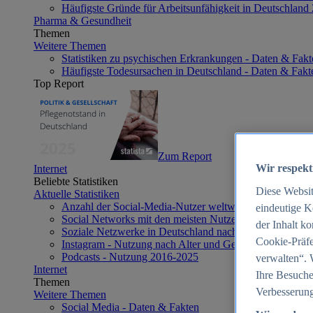
Häufigste Gründe für Arbeitsunfähigkeit in Deutschland
Pharma & Gesundheit
Themen
Weitere Themen
Statistiken zu psychischen Erkrankungen - Daten & Fakt
Häufigste Todesursachen in Deutschland - Daten & Fakt
Top Report
Zum Report
Wir respekt
Internet
Beliebte Statistiken
Diese Websi
Aktuelle Statistiken
Anzahl der Social-Media-Nutzer weltweit 2012-2025
eindeutige K
Social Networks mit den meisten Nutzern weltweit 2025
der Inhalt k
Soziale Netzwerke in Deutschland nach Generationen 2
Cookie-Präfe
Instagram - Nutzung nach Alter und Geschlecht in Deut
Podcasts - Nutzung 2016-2025
verwalten“. 
Internet
Ihre Besuche
Themen
Verbesserung
Weitere Themen
Social Media - Daten & Fakten