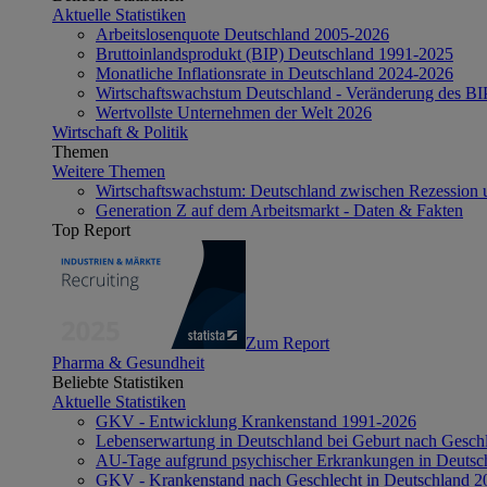
Aktuelle Statistiken
Arbeitslosenquote Deutschland 2005-2026
Bruttoinlandsprodukt (BIP) Deutschland 1991-2025
Monatliche Inflationsrate in Deutschland 2024-2026
Wirtschaftswachstum Deutschland - Veränderung des B
Wertvollste Unternehmen der Welt 2026
Wirtschaft & Politik
Themen
Weitere Themen
Wirtschaftswachstum: Deutschland zwischen Rezession 
Generation Z auf dem Arbeitsmarkt - Daten & Fakten
Top Report
Zum Report
Pharma & Gesundheit
Beliebte Statistiken
Aktuelle Statistiken
GKV - Entwicklung Krankenstand 1991-2026
Lebenserwartung in Deutschland bei Geburt nach Gesch
AU-Tage aufgrund psychischer Erkrankungen in Deutsc
GKV - Krankenstand nach Geschlecht in Deutschland 