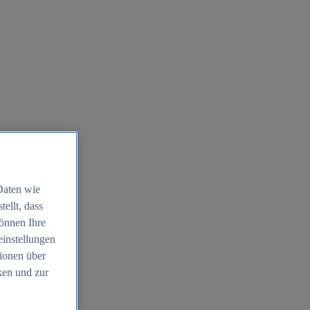
Daten wie
ellt, dass
können Ihre
einstellungen
ionen über
ken und zur