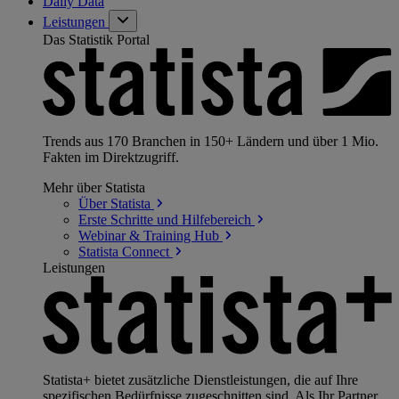
Daily Data
Leistungen
Das Statistik Portal
Trends aus 170 Branchen in 150+ Ländern und über 1 Mio.
Fakten im Direktzugriff.
Mehr über Statista
Über
Statista
Erste Schritte und
Hilfebereich
Webinar & Training
Hub
Statista
Connect
Leistungen
Statista+ bietet zusätzliche Dienstleistungen, die auf Ihre
spezifischen Bedürfnisse zugeschnitten sind. Als Ihr Partner