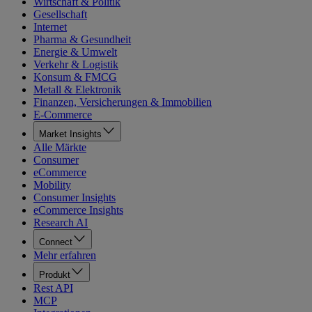
Wirtschaft & Politik
Gesellschaft
Internet
Pharma & Gesundheit
Energie & Umwelt
Verkehr & Logistik
Konsum & FMCG
Metall & Elektronik
Finanzen, Versicherungen & Immobilien
E-Commerce
Market Insights
Alle Märkte
Consumer
eCommerce
Mobility
Consumer Insights
eCommerce Insights
Research AI
Connect
Mehr erfahren
Produkt
Rest API
MCP