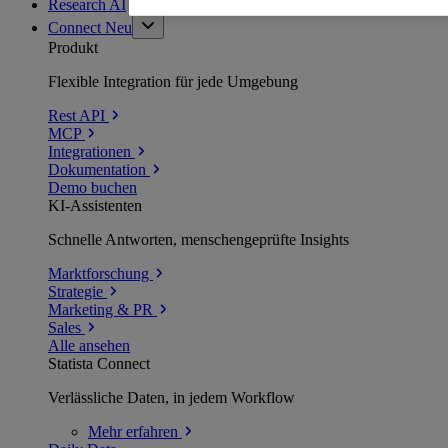
Research AI
Connect
Neu
Produkt
Flexible Integration für jede Umgebung
Rest API
MCP
Integrationen
Dokumentation
Demo buchen
KI-Assistenten
Schnelle Antworten, menschengeprüfte Insights
Marktforschung
Strategie
Marketing & PR
Sales
Alle ansehen
Statista Connect
Verlässliche Daten, in jedem Workflow
Mehr
erfahren