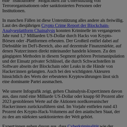
eine "risikoärmere" Möglichkeit zur Unterstützung von
Terrororganisationen oder sanktionierten Personen oder
Institutionen.
In manchen Fällen ist diese Unterstützung alles andere als freiwillig.
Laut des diesjährigen
Crypto Crime Report der Blockchain-
Analyseplattform Chainalysis
konnten Kriminelle im vergangenen
Jahr rund 1,7 Milliarden US-Dollar durch Hacks von Krypto-
Börsen oder -Plattformen erbeuten. Der Großteil entfiel dabei auf
Diebstähle im DeFi-Bereich, also auf dezentrale Finanzmärkte, auf
denen Nutzer:innen direkt miteinander handeln können. Zu den
gängigsten Methoden in diesem Segment gehören Preismanipulation
und der Einsatz privater Schlüssel, die durch Schwachstellen in
Software abseits der Blockchain oder Leaks in die Hände von
Hacker:innen gelangten. Auch bei den wichtigsten Akteuren
hinsichtlich des Werts der erbeuteten Kryptowährungen lässt sich
eine dominante Partei ausmachen.
Wie unsere Infografik zeigt, gehen Chainalysis-Expert:innen davon
aus, dass rund eine Milliarde US-Dollar oder knapp 60 Prozent aller
2023 gestohlenen Werte auf die Aktionen nordkoreanischer
Hacker:innen zurückzuführen sind. Im Vorjahr entfielen rund 43
Prozent des Krypto-Hack-Volumens auf den asiatischen Staat, der
zu den am stärksten sanktionierten der Welt gehört.
Expert:innen gehen davon aus, dass
Cyberkriminalität
wie der