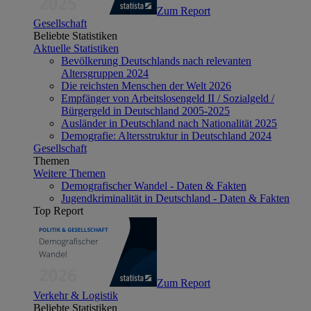
Zum Report
Gesellschaft
Beliebte Statistiken
Aktuelle Statistiken
Bevölkerung Deutschlands nach relevanten
Altersgruppen 2024
Die reichsten Menschen der Welt 2026
Empfänger von Arbeitslosengeld II / Sozialgeld /
Bürgergeld in Deutschland 2005-2025
Ausländer in Deutschland nach Nationalität 2025
Demografie: Altersstruktur in Deutschland 2024
Gesellschaft
Themen
Weitere Themen
Demografischer Wandel - Daten & Fakten
Jugendkriminalität in Deutschland - Daten & Fakten
Top Report
Zum Report
Verkehr & Logistik
Beliebte Statistiken