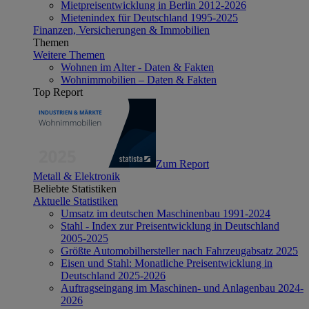
Mietpreisentwicklung in Berlin 2012-2026
Mietenindex für Deutschland 1995-2025
Finanzen, Versicherungen & Immobilien
Themen
Weitere Themen
Wohnen im Alter - Daten & Fakten
Wohnimmobilien – Daten & Fakten
Top Report
Zum Report
Metall & Elektronik
Beliebte Statistiken
Aktuelle Statistiken
Umsatz im deutschen Maschinenbau 1991-2024
Stahl - Index zur Preisentwicklung in Deutschland
2005-2025
Größte Automobilhersteller nach Fahrzeugabsatz 2025
Eisen und Stahl: Monatliche Preisentwicklung in
Deutschland 2025-2026
Auftragseingang im Maschinen- und Anlagenbau 2024-
2026