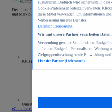
eCommerce Insights
zuzugreifen. Dadurch wird sichergestellt, dass 
Cookie-Präferenzen jederzeit verwalten. Klick
Detaillierte Informationen zu mehr als 39.000 Online-Shops
und Marktplätzen
diese Mittel verwenden, um Informationen über
Verbesserung unseres Dienstes.
Datenschutzerklärung.
Wir und unsere Partner verarbeiten Daten, 
Verwendung genauer Standortdaten. Endgeräteei
auf einem Endgerät. Personalisierte Werbung 
Zielgruppenforschung sowie Entwicklung und
70+
KPIs pro Shop
Liste der Partner (Lieferanten)
Umsatzanalysen und -prognosen
eCommerce Insights entdecken