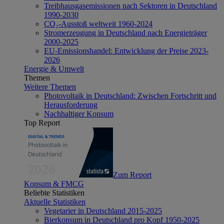
Treibhausgasemissionen nach Sektoren in Deutschland
1990-2030
CO₂-Ausstoß weltweit 1960-2024
Stromerzeugung in Deutschland nach Energieträger
2000-2025
EU-Emissionshandel: Entwicklung der Preise 2023-
2026
Energie & Umwelt
Themen
Weitere Themen
Photovoltaik in Deutschland: Zwischen Fortschritt und
Herausforderung
Nachhaltiger Konsum
Top Report
Zum Report
Konsum & FMCG
Beliebte Statistiken
Aktuelle Statistiken
Vegetarier in Deutschland 2015-2025
Bierkonsum in Deutschland pro Kopf 1950-2025