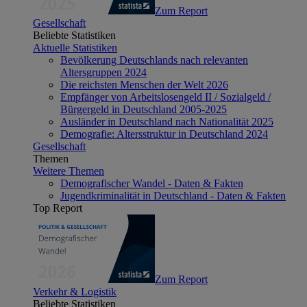
Zum Report
Gesellschaft
Beliebte Statistiken
Aktuelle Statistiken
Bevölkerung Deutschlands nach relevanten
Altersgruppen 2024
Die reichsten Menschen der Welt 2026
Empfänger von Arbeitslosengeld II / Sozialgeld /
Bürgergeld in Deutschland 2005-2025
Ausländer in Deutschland nach Nationalität 2025
Demografie: Altersstruktur in Deutschland 2024
Gesellschaft
Themen
Weitere Themen
Demografischer Wandel - Daten & Fakten
Jugendkriminalität in Deutschland - Daten & Fakten
Top Report
Zum Report
Verkehr & Logistik
Beliebte Statistiken