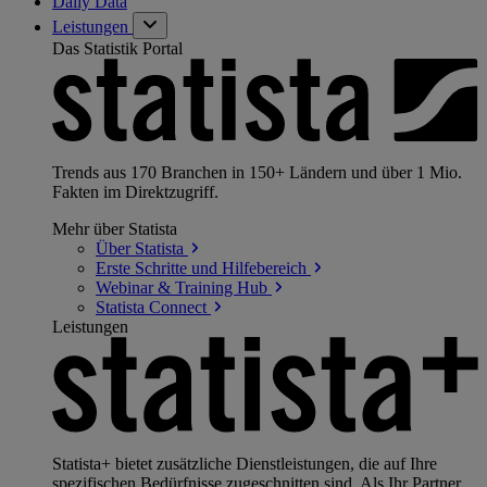
Daily Data
Leistungen
Das Statistik Portal
Trends aus 170 Branchen in 150+ Ländern und über 1 Mio.
Fakten im Direktzugriff.
Mehr über Statista
Über
Statista
Erste Schritte und
Hilfebereich
Webinar & Training
Hub
Statista
Connect
Leistungen
Statista+ bietet zusätzliche Dienstleistungen, die auf Ihre
spezifischen Bedürfnisse zugeschnitten sind. Als Ihr Partner