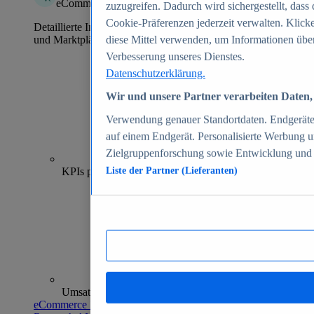
eCommerce Insights
zuzugreifen. Dadurch wird sichergestellt, dass 
Cookie-Präferenzen jederzeit verwalten. Klick
Detaillierte Informationen zu mehr als 39.000 Online-Shops
und Marktplätzen
diese Mittel verwenden, um Informationen über
Verbesserung unseres Dienstes.
Datenschutzerklärung.
Wir und unsere Partner verarbeiten Daten, 
Verwendung genauer Standortdaten. Endgeräteei
auf einem Endgerät. Personalisierte Werbung 
Zielgruppenforschung sowie Entwicklung und
70+
KPIs pro Shop
Liste der Partner (Lieferanten)
Umsatzanalysen und -prognosen
eCommerce Insights entdecken