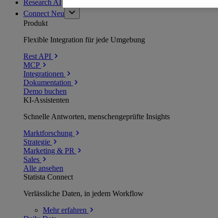
Research AI
Connect
Neu
Produkt
Flexible Integration für jede Umgebung
Rest API
MCP
Integrationen
Dokumentation
Demo buchen
KI-Assistenten
Schnelle Antworten, menschengeprüfte Insights
Marktforschung
Strategie
Marketing & PR
Sales
Alle ansehen
Statista Connect
Verlässliche Daten, in jedem Workflow
Mehr
erfahren