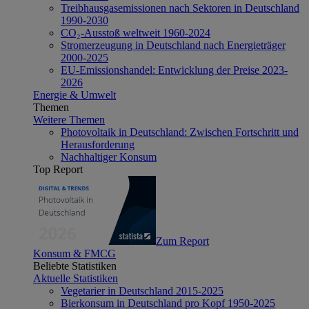
Treibhausgasemissionen nach Sektoren in Deutschland
1990-2030
CO₂-Ausstoß weltweit 1960-2024
Stromerzeugung in Deutschland nach Energieträger
2000-2025
EU-Emissionshandel: Entwicklung der Preise 2023-
2026
Energie & Umwelt
Themen
Weitere Themen
Photovoltaik in Deutschland: Zwischen Fortschritt und
Herausforderung
Nachhaltiger Konsum
Top Report
Zum Report
Konsum & FMCG
Beliebte Statistiken
Aktuelle Statistiken
Vegetarier in Deutschland 2015-2025
Bierkonsum in Deutschland pro Kopf 1950-2025