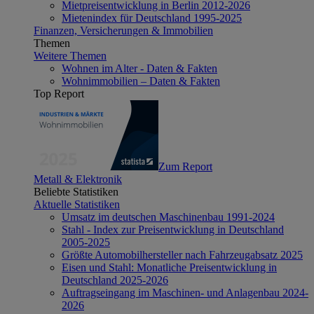
Mietpreisentwicklung in Berlin 2012-2026
Mietenindex für Deutschland 1995-2025
Finanzen, Versicherungen & Immobilien
Themen
Weitere Themen
Wohnen im Alter - Daten & Fakten
Wohnimmobilien – Daten & Fakten
Top Report
Zum Report
Metall & Elektronik
Beliebte Statistiken
Aktuelle Statistiken
Umsatz im deutschen Maschinenbau 1991-2024
Stahl - Index zur Preisentwicklung in Deutschland
2005-2025
Größte Automobilhersteller nach Fahrzeugabsatz 2025
Eisen und Stahl: Monatliche Preisentwicklung in
Deutschland 2025-2026
Auftragseingang im Maschinen- und Anlagenbau 2024-
2026