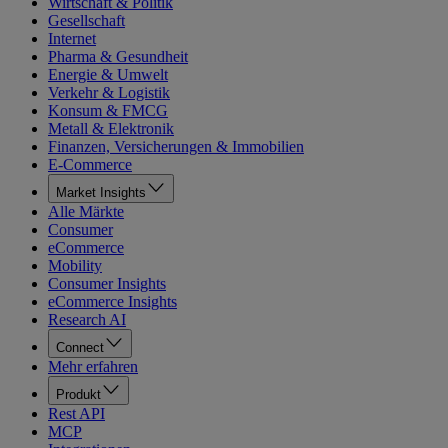
Wirtschaft & Politik
Gesellschaft
Internet
Pharma & Gesundheit
Energie & Umwelt
Verkehr & Logistik
Konsum & FMCG
Metall & Elektronik
Finanzen, Versicherungen & Immobilien
E-Commerce
Market Insights
Alle Märkte
Consumer
eCommerce
Mobility
Consumer Insights
eCommerce Insights
Research AI
Connect
Mehr erfahren
Produkt
Rest API
MCP