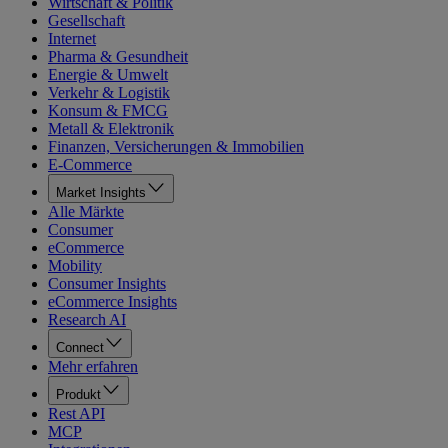
Wirtschaft & Politik
Gesellschaft
Internet
Pharma & Gesundheit
Energie & Umwelt
Verkehr & Logistik
Konsum & FMCG
Metall & Elektronik
Finanzen, Versicherungen & Immobilien
E-Commerce
Market Insights
Alle Märkte
Consumer
eCommerce
Mobility
Consumer Insights
eCommerce Insights
Research AI
Connect
Mehr erfahren
Produkt
Rest API
MCP