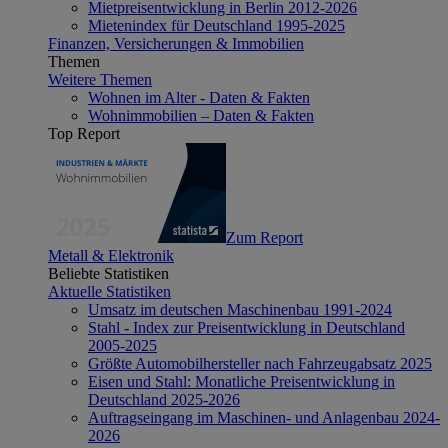
Mietpreisentwicklung in Berlin 2012-2026
Mietenindex für Deutschland 1995-2025
Finanzen, Versicherungen & Immobilien
Themen
Weitere Themen
Wohnen im Alter - Daten & Fakten
Wohnimmobilien – Daten & Fakten
Top Report
Zum Report
Metall & Elektronik
Beliebte Statistiken
Aktuelle Statistiken
Umsatz im deutschen Maschinenbau 1991-2024
Stahl - Index zur Preisentwicklung in Deutschland
2005-2025
Größte Automobilhersteller nach Fahrzeugabsatz 2025
Eisen und Stahl: Monatliche Preisentwicklung in
Deutschland 2025-2026
Auftragseingang im Maschinen- und Anlagenbau 2024-
2026