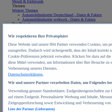
Metall & Elektronik
Themen
Weitere Themen
Automobilindustrie Deutschland - Daten & Fakten
Automobilindustrie weltweit - Daten & Fakten
Top Report
Wir respektieren Ihre Privatsphäre
Diese Website und unsere
894
Partner verwenden Cookies, um pe
Zum Report
zuzugreifen. Dadurch wird sichergestellt, dass der Inhalt korrekt
E-commerce
Cookie-Präferenzen jederzeit verwalten. Klicken Sie dazu auf die
Beliebte Statistiken
diese Mittel verwenden, um Informationen über Ihre Besuche zu s
Aktuelle Statistiken
E-Commerce - Entwicklung des Umsatzes in
Verbesserung unseres Dienstes.
Deutschland 1999-2025
Datenschutzerklärung.
Umsatz von Amazon in Deutschland und weltweit
2010-2025
Wir und unsere Partner verarbeiten Daten, um Folgendes bere
B2C-E-Commerce: Top-50 Online Shops in
Deutschland 2024
Verwendung genauer Standortdaten. Endgeräteeigenschaften zur Id
Marktanteile von Online-Zahlungsverfahren in
auf einem Endgerät. Personalisierte Werbung und Inhalte, Messu
Deutschland 2024
Zielgruppenforschung sowie Entwicklung und Verbesserung von
Umsatzstarke Warengruppen im Online-Handel in
Deutschland 2023-2025
Liste der Partner (Lieferanten)