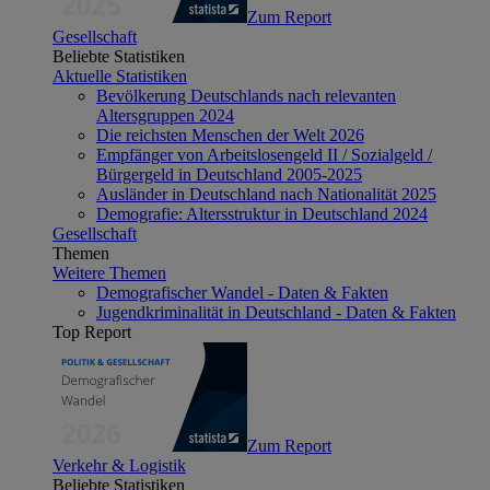
Zum Report
Gesellschaft
Beliebte Statistiken
Aktuelle Statistiken
Bevölkerung Deutschlands nach relevanten
Altersgruppen 2024
Die reichsten Menschen der Welt 2026
Empfänger von Arbeitslosengeld II / Sozialgeld /
Bürgergeld in Deutschland 2005-2025
Ausländer in Deutschland nach Nationalität 2025
Demografie: Altersstruktur in Deutschland 2024
Gesellschaft
Themen
Weitere Themen
Demografischer Wandel - Daten & Fakten
Jugendkriminalität in Deutschland - Daten & Fakten
Top Report
Zum Report
Verkehr & Logistik
Beliebte Statistiken