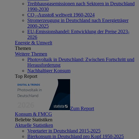
Treibhausgasemissionen nach Sektoren in Deutschland
1990-2030
CO₂-Ausstoß weltweit 1960-2024
Stromerzeugung in Deutschland nach Energieträger
2000-2025
EU-Emissionshandel: Entwicklung der Preise 2023-
2026
Energie & Umwelt
Themen
Weitere Themen
Photovoltaik in Deutschland: Zwischen Fortschritt und
Herausforderung
Nachhaltiger Konsum
Top Report
Zum Report
Konsum & FMCG
Beliebte Statistiken
Aktuelle Statistiken
Vegetarier in Deutschland 2015-2025
Bierkonsum in Deutschland pro Kopf 1950-2025