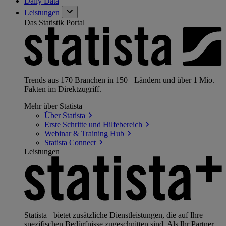
Daily Data
Leistungen
Das Statistik Portal
Trends aus 170 Branchen in 150+ Ländern und über 1 Mio.
Fakten im Direktzugriff.
Mehr über Statista
Über
Statista
Erste Schritte und
Hilfebereich
Webinar & Training
Hub
Statista
Connect
Leistungen
Statista+ bietet zusätzliche Dienstleistungen, die auf Ihre
spezifischen Bedürfnisse zugeschnitten sind. Als Ihr Partner