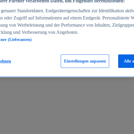
ere Partner verarbeiten Daten, um Folgendes bereitzustellen:
enauer Standortdaten. Endgeräteeigenschaften zur Identifikation aktiv
n oder Zugriff auf Informationen auf einem Endgerät. Personalisierte
sung von Werbeleistung und der Performance von Inhalten, Zielgruppe
cklung und Verbesserung von Angeboten.
tner (Lieferanten)
en 2024
lehnen
Einstellungen anpassen
Alle 
rgeld in Deutschland 2005-2025