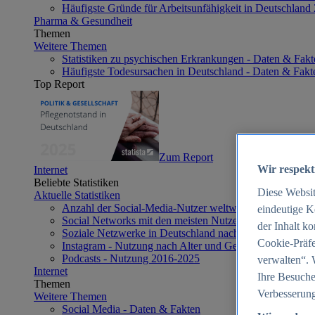
Häufigste Gründe für Arbeitsunfähigkeit in Deutschland
Pharma & Gesundheit
Themen
Weitere Themen
Statistiken zu psychischen Erkrankungen - Daten & Fakt
Häufigste Todesursachen in Deutschland - Daten & Fakt
Top Report
Zum Report
Wir respekt
Internet
Beliebte Statistiken
Diese Websi
Aktuelle Statistiken
Anzahl der Social-Media-Nutzer weltweit 2012-2025
eindeutige K
Social Networks mit den meisten Nutzern weltweit 2025
der Inhalt k
Soziale Netzwerke in Deutschland nach Generationen 2
Cookie-Präfe
Instagram - Nutzung nach Alter und Geschlecht in Deut
Podcasts - Nutzung 2016-2025
verwalten“. 
Internet
Ihre Besuche
Themen
Verbesserung
Weitere Themen
Social Media - Daten & Fakten