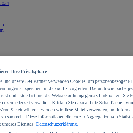
 2024
en
en
ieren Ihre Privatsphäre
te und unsere
894
Partner verwenden Cookies, um personenbezogene 
ennungen zu speichern und darauf zuzugreifen. Dadurch wird sichergest
orrekt und aktuell ist und die Website ordnungsgemäß funktioniert. Sie 
025
renzen jederzeit verwalten. Klicken Sie dazu auf die Schaltfläche „Vor
schland 2025
Wenn Sie einwilligen, werden wir diese Mittel verwenden, um Informat
 zu sammeln. Diese Informationen dienen zur Aggregation von Statisti
 unseres Dienstes.
Datenschutzerklärung.