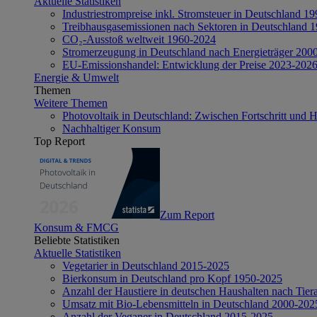
Aktuelle Statistiken
Industriestrompreise inkl. Stromsteuer in Deutschland 1
Treibhausgasemissionen nach Sektoren in Deutschland 
CO₂-Ausstoß weltweit 1960-2024
Stromerzeugung in Deutschland nach Energieträger 200
EU-Emissionshandel: Entwicklung der Preise 2023-202
Energie & Umwelt
Themen
Weitere Themen
Photovoltaik in Deutschland: Zwischen Fortschritt und 
Nachhaltiger Konsum
Top Report
Zum Report
Konsum & FMCG
Beliebte Statistiken
Aktuelle Statistiken
Vegetarier in Deutschland 2015-2025
Bierkonsum in Deutschland pro Kopf 1950-2025
Anzahl der Haustiere in deutschen Haushalten nach Tier
Umsatz mit Bio-Lebensmitteln in Deutschland 2000-202
Anzahl der Veganer in Deutschland 2015-2025