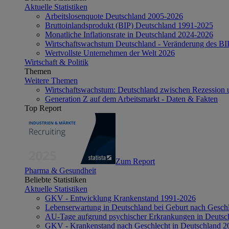
Aktuelle Statistiken
Arbeitslosenquote Deutschland 2005-2026
Bruttoinlandsprodukt (BIP) Deutschland 1991-2025
Monatliche Inflationsrate in Deutschland 2024-2026
Wirtschaftswachstum Deutschland - Veränderung des B
Wertvollste Unternehmen der Welt 2026
Wirtschaft & Politik
Themen
Weitere Themen
Wirtschaftswachstum: Deutschland zwischen Rezession 
Generation Z auf dem Arbeitsmarkt - Daten & Fakten
Top Report
Zum Report
Pharma & Gesundheit
Beliebte Statistiken
Aktuelle Statistiken
GKV - Entwicklung Krankenstand 1991-2026
Lebenserwartung in Deutschland bei Geburt nach Gesch
AU-Tage aufgrund psychischer Erkrankungen in Deutsc
GKV - Krankenstand nach Geschlecht in Deutschland 