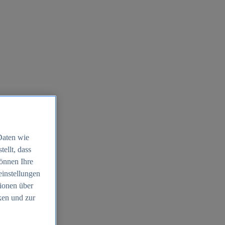
Daten wie
ellt, dass
können Ihre
einstellungen
ionen über
ken und zur