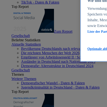
Wir und uns
TikTok - Daten & Fakten
Top Report
Verwendung g
Speichern vo
Inhalte, Mes
sowie Entwi
Zum Report
Liste der Par
Gesellschaft
Beliebte Statistiken
Aktuelle Statistiken
Bevölkerung Deutschlands nach relevanten Altersgrupp
Optionale ab
Die reichsten Menschen der Welt 2026
Empfänger von Arbeitslosengeld II / Sozialgeld / Bürge
Ausländer in Deutschland nach Nationalität 2025
Demografie: Altersstruktur in Deutschland 2024
Gesellschaft
Themen
Weitere Themen
Demografischer Wandel - Daten & Fakten
Jugendkriminalität in Deutschland - Daten & Fakten
Top Report