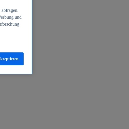
 abfragen.
 Werbung und
nforschung
akzeptieren