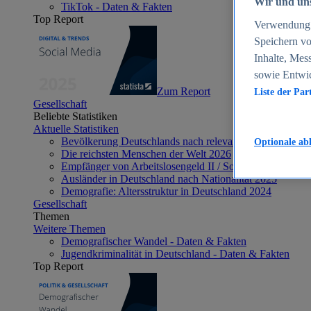
Wir und uns
TikTok - Daten & Fakten
Top Report
Verwendung g
Speichern vo
Inhalte, Mes
sowie Entwi
Zum Report
Liste der Par
Gesellschaft
Beliebte Statistiken
Aktuelle Statistiken
Bevölkerung Deutschlands nach relevanten Altersgrupp
Optionale ab
Die reichsten Menschen der Welt 2026
Empfänger von Arbeitslosengeld II / Sozialgeld / Bürge
Ausländer in Deutschland nach Nationalität 2025
Demografie: Altersstruktur in Deutschland 2024
Gesellschaft
Themen
Weitere Themen
Demografischer Wandel - Daten & Fakten
Jugendkriminalität in Deutschland - Daten & Fakten
Top Report