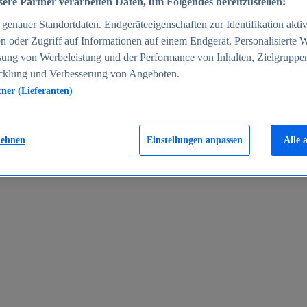
ere Partner verarbeiten Daten, um Folgendes bereitzustellen:
enauer Standortdaten. Endgeräteeigenschaften zur Identifikation aktiv
n oder Zugriff auf Informationen auf einem Endgerät. Personalisierte
sung von Werbeleistung und der Performance von Inhalten, Zielgruppe
cklung und Verbesserung von Angeboten.
tner (Lieferanten)
en 2024
lehnen
Einstellungen anpassen
Alle 
rgeld in Deutschland 2005-2025