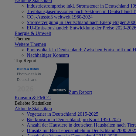
Aktuelle Statistiken
Industriestrompreise inkl. Stromsteuer in Deutschland 1
Treibhausgasemissionen nach Sektoren in Deutschland 
CO₂-Ausstoß weltweit 1960-2024
Stromerzeugung in Deutschland nach Energieträger 200
EU-Emissionshandel: Entwicklung der Preise 2023-202
Energie & Umwelt
Themen
Weitere Themen
Photovoltaik in Deutschland: Zwischen Fortschritt und 
Nachhaltiger Konsum
Top Report
Zum Report
Konsum & FMCG
Beliebte Statistiken
Aktuelle Statistiken
Vegetarier in Deutschland 2015-2025
Bierkonsum in Deutschland pro Kopf 1950-2025
Anzahl der Haustiere in deutschen Haushalten nach Tier
Umsatz mit Bio-Lebensmitteln in Deutschland 2000-202
Anzahl der Veganer in Deutschland 2015-2025