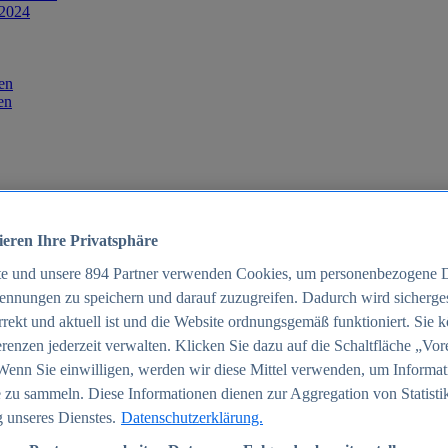
 2024
en
en
ieren Ihre Privatsphäre
te und unsere
894
Partner verwenden Cookies, um personenbezogene 
ennungen zu speichern und darauf zuzugreifen. Dadurch wird sichergest
orrekt und aktuell ist und die Website ordnungsgemäß funktioniert. Sie 
025
renzen jederzeit verwalten. Klicken Sie dazu auf die Schaltfläche „Vor
schland 2025
Wenn Sie einwilligen, werden wir diese Mittel verwenden, um Informat
 zu sammeln. Diese Informationen dienen zur Aggregation von Statisti
 unseres Dienstes.
Datenschutzerklärung.