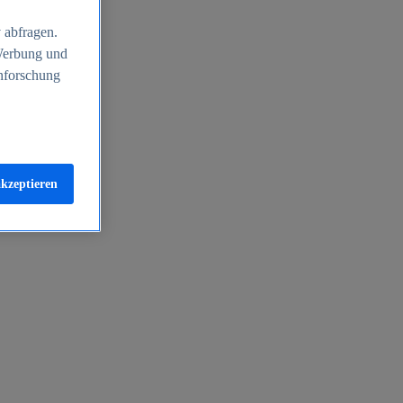
 abfragen.
 Werbung und
nforschung
akzeptieren