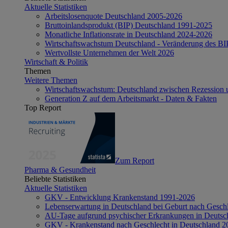
Aktuelle Statistiken
Arbeitslosenquote Deutschland 2005-2026
Bruttoinlandsprodukt (BIP) Deutschland 1991-2025
Monatliche Inflationsrate in Deutschland 2024-2026
Wirtschaftswachstum Deutschland - Veränderung des B
Wertvollste Unternehmen der Welt 2026
Wirtschaft & Politik
Themen
Weitere Themen
Wirtschaftswachstum: Deutschland zwischen Rezession 
Generation Z auf dem Arbeitsmarkt - Daten & Fakten
Top Report
Zum Report
Pharma & Gesundheit
Beliebte Statistiken
Aktuelle Statistiken
GKV - Entwicklung Krankenstand 1991-2026
Lebenserwartung in Deutschland bei Geburt nach Gesch
AU-Tage aufgrund psychischer Erkrankungen in Deutsc
GKV - Krankenstand nach Geschlecht in Deutschland 