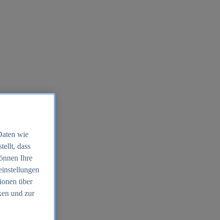
Daten wie
ellt, dass
können Ihre
einstellungen
ionen über
ken und zur