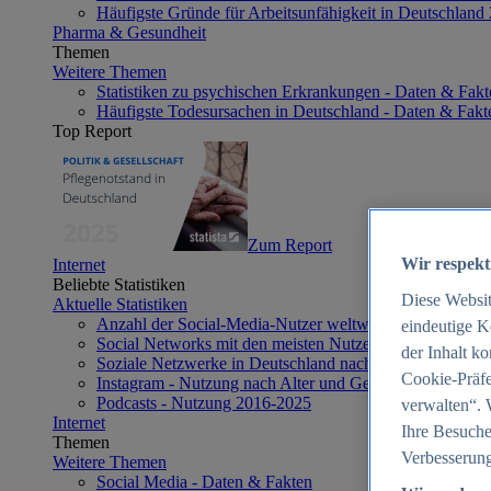
Häufigste Gründe für Arbeitsunfähigkeit in Deutschland
Pharma & Gesundheit
Themen
Weitere Themen
Statistiken zu psychischen Erkrankungen - Daten & Fakt
Häufigste Todesursachen in Deutschland - Daten & Fakt
Top Report
Zum Report
Wir respekt
Internet
Beliebte Statistiken
Diese Websi
Aktuelle Statistiken
Anzahl der Social-Media-Nutzer weltweit 2012-2025
eindeutige K
Social Networks mit den meisten Nutzern weltweit 2025
der Inhalt k
Soziale Netzwerke in Deutschland nach Generationen 2
Cookie-Präfe
Instagram - Nutzung nach Alter und Geschlecht in Deut
Podcasts - Nutzung 2016-2025
verwalten“. 
Internet
Ihre Besuche
Themen
Verbesserung
Weitere Themen
Social Media - Daten & Fakten