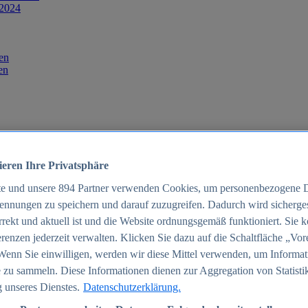
 2024
en
en
ieren Ihre Privatsphäre
te und unsere
894
Partner verwenden Cookies, um personenbezogene 
ennungen zu speichern und darauf zuzugreifen. Dadurch wird sichergest
orrekt und aktuell ist und die Website ordnungsgemäß funktioniert. Sie 
025
renzen jederzeit verwalten. Klicken Sie dazu auf die Schaltfläche „Vor
schland 2025
Wenn Sie einwilligen, werden wir diese Mittel verwenden, um Informat
 zu sammeln. Diese Informationen dienen zur Aggregation von Statisti
 unseres Dienstes.
Datenschutzerklärung.