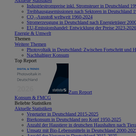
Aktuelle Statistiken
Industriestrompreise inkl. Stromsteuer in Deutschland 1
Treibhausgasemissionen nach Sektoren in Deutschland 
CO₂-Ausstoß weltweit 1960-2024
Stromerzeugung in Deutschland nach Energieträger 200
EU-Emissionshandel: Entwicklung der Preise 2023-202
Energie & Umwelt
Themen
Weitere Themen
Photovoltaik in Deutschland: Zwischen Fortschritt und 
Nachhaltiger Konsum
Top Report
Zum Report
Konsum & FMCG
Beliebte Statistiken
Aktuelle Statistiken
Vegetarier in Deutschland 2015-2025
Bierkonsum in Deutschland pro Kopf 1950-2025
Anzahl der Haustiere in deutschen Haushalten nach Tier
Umsatz mit Bio-Lebensmitteln in Deutschland 2000-202
Anzahl der Veganer in Deutschland 2015-2025