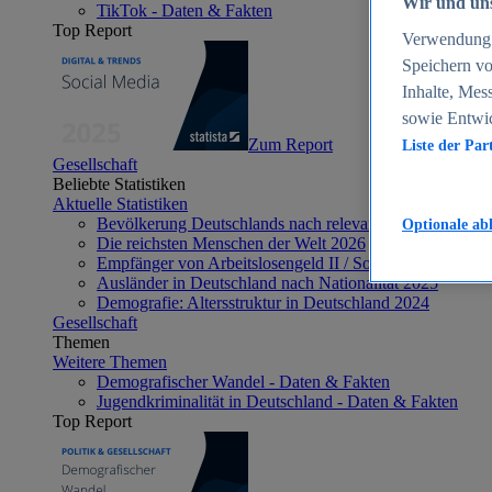
Wir und uns
TikTok - Daten & Fakten
Top Report
Verwendung g
Speichern vo
Inhalte, Mes
sowie Entwi
Zum Report
Liste der Par
Gesellschaft
Beliebte Statistiken
Aktuelle Statistiken
Bevölkerung Deutschlands nach relevanten Altersgrupp
Optionale ab
Die reichsten Menschen der Welt 2026
Empfänger von Arbeitslosengeld II / Sozialgeld / Bürge
Ausländer in Deutschland nach Nationalität 2025
Demografie: Altersstruktur in Deutschland 2024
Gesellschaft
Themen
Weitere Themen
Demografischer Wandel - Daten & Fakten
Jugendkriminalität in Deutschland - Daten & Fakten
Top Report