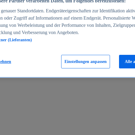
ere Partner verarbeiten Daten, um Folgendes bereitzustellen:
enauer Standortdaten. Endgeräteeigenschaften zur Identifikation aktiv
n oder Zugriff auf Informationen auf einem Endgerät. Personalisierte
sung von Werbeleistung und der Performance von Inhalten, Zielgruppe
cklung und Verbesserung von Angeboten.
tner (Lieferanten)
en 2024
lehnen
Einstellungen anpassen
Alle 
rgeld in Deutschland 2005-2025