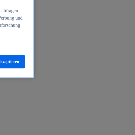
 abfragen.
 Werbung und
nforschung
akzeptieren