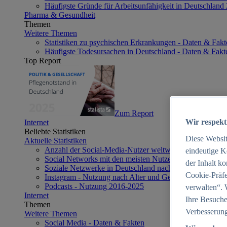
Häufigste Gründe für Arbeitsunfähigkeit in Deutschland
Pharma & Gesundheit
Themen
Weitere Themen
Statistiken zu psychischen Erkrankungen - Daten & Fakt
Häufigste Todesursachen in Deutschland - Daten & Fakt
Top Report
Zum Report
Wir respekt
Internet
Beliebte Statistiken
Diese Websi
Aktuelle Statistiken
Anzahl der Social-Media-Nutzer weltweit 2012-2025
eindeutige K
Social Networks mit den meisten Nutzern weltweit 2025
der Inhalt k
Soziale Netzwerke in Deutschland nach Generationen 2
Cookie-Präfe
Instagram - Nutzung nach Alter und Geschlecht in Deut
Podcasts - Nutzung 2016-2025
verwalten“. 
Internet
Ihre Besuche
Themen
Verbesserung
Weitere Themen
Social Media - Daten & Fakten