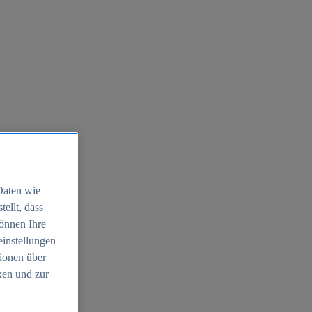
Daten wie
ellt, dass
können Ihre
einstellungen
ionen über
ken und zur