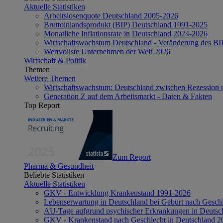
Aktuelle Statistiken
Arbeitslosenquote Deutschland 2005-2026
Bruttoinlandsprodukt (BIP) Deutschland 1991-2025
Monatliche Inflationsrate in Deutschland 2024-2026
Wirtschaftswachstum Deutschland - Veränderung des B
Wertvollste Unternehmen der Welt 2026
Wirtschaft & Politik
Themen
Weitere Themen
Wirtschaftswachstum: Deutschland zwischen Rezession 
Generation Z auf dem Arbeitsmarkt - Daten & Fakten
Top Report
Zum Report
Pharma & Gesundheit
Beliebte Statistiken
Aktuelle Statistiken
GKV - Entwicklung Krankenstand 1991-2026
Lebenserwartung in Deutschland bei Geburt nach Gesch
AU-Tage aufgrund psychischer Erkrankungen in Deutsc
GKV - Krankenstand nach Geschlecht in Deutschland 