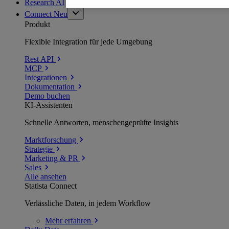
Research AI
Connect
Neu
Produkt
Flexible Integration für jede Umgebung
Rest API
MCP
Integrationen
Dokumentation
Demo buchen
KI-Assistenten
Schnelle Antworten, menschengeprüfte Insights
Marktforschung
Strategie
Marketing & PR
Sales
Alle ansehen
Statista Connect
Verlässliche Daten, in jedem Workflow
Mehr
erfahren