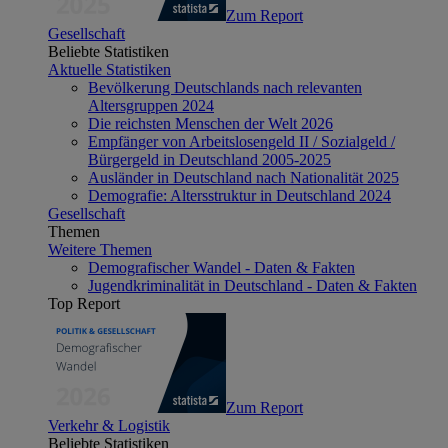
Zum Report
Gesellschaft
Beliebte Statistiken
Aktuelle Statistiken
Bevölkerung Deutschlands nach relevanten
Altersgruppen 2024
Die reichsten Menschen der Welt 2026
Empfänger von Arbeitslosengeld II / Sozialgeld /
Bürgergeld in Deutschland 2005-2025
Ausländer in Deutschland nach Nationalität 2025
Demografie: Altersstruktur in Deutschland 2024
Gesellschaft
Themen
Weitere Themen
Demografischer Wandel - Daten & Fakten
Jugendkriminalität in Deutschland - Daten & Fakten
Top Report
Zum Report
Verkehr & Logistik
Beliebte Statistiken