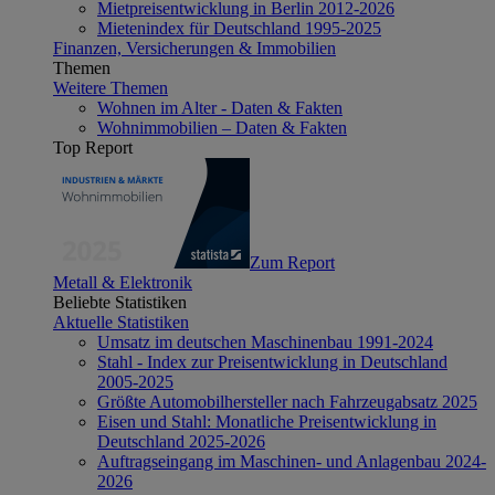
Mietpreisentwicklung in Berlin 2012-2026
Mietenindex für Deutschland 1995-2025
Finanzen, Versicherungen & Immobilien
Themen
Weitere Themen
Wohnen im Alter - Daten & Fakten
Wohnimmobilien – Daten & Fakten
Top Report
Zum Report
Metall & Elektronik
Beliebte Statistiken
Aktuelle Statistiken
Umsatz im deutschen Maschinenbau 1991-2024
Stahl - Index zur Preisentwicklung in Deutschland
2005-2025
Größte Automobilhersteller nach Fahrzeugabsatz 2025
Eisen und Stahl: Monatliche Preisentwicklung in
Deutschland 2025-2026
Auftragseingang im Maschinen- und Anlagenbau 2024-
2026