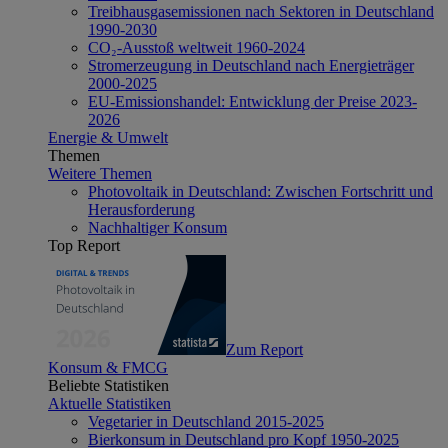
Treibhausgasemissionen nach Sektoren in Deutschland
1990-2030
CO₂-Ausstoß weltweit 1960-2024
Stromerzeugung in Deutschland nach Energieträger
2000-2025
EU-Emissionshandel: Entwicklung der Preise 2023-
2026
Energie & Umwelt
Themen
Weitere Themen
Photovoltaik in Deutschland: Zwischen Fortschritt und
Herausforderung
Nachhaltiger Konsum
Top Report
Zum Report
Konsum & FMCG
Beliebte Statistiken
Aktuelle Statistiken
Vegetarier in Deutschland 2015-2025
Bierkonsum in Deutschland pro Kopf 1950-2025