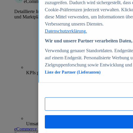
eCommerce Insights
zuzugreifen. Dadurch wird sichergestellt, dass 
Cookie-Präferenzen jederzeit verwalten. Klick
Detaillierte Informationen zu mehr als 39.000 Online-Shops
und Marktplätzen
diese Mittel verwenden, um Informationen über
Verbesserung unseres Dienstes.
Datenschutzerklärung.
Wir und unsere Partner verarbeiten Daten, 
Verwendung genauer Standortdaten. Endgeräteei
auf einem Endgerät. Personalisierte Werbung 
Zielgruppenforschung sowie Entwicklung und
70+
KPIs pro Shop
Liste der Partner (Lieferanten)
Umsatzanalysen und -prognosen
eCommerce Insights entdecken