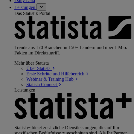
Daily Data
Leistungen
Das Statistik Portal
Trends aus 170 Branchen in 150+ Ländern und über 1 Mio.
Fakten im Direktzugriff.
Mehr über Statista
Über
Statista
Erste Schritte und
Hilfebereich
Webinar & Training
Hub
Statista
Connect
Leistungen
Statista+ bietet zusätzliche Dienstleistungen, die auf Ihre
spezifischen Bedürfnisse zugeschnitten sind. Als Ihr Partner