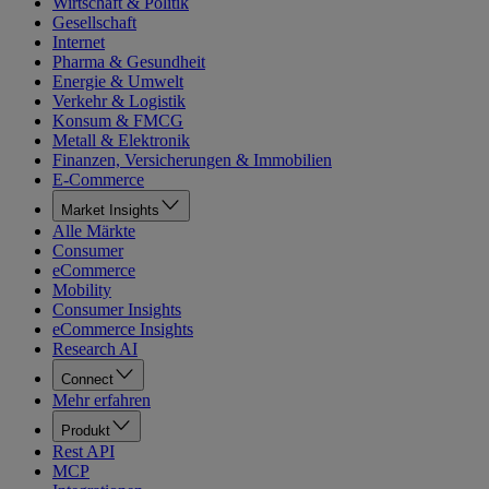
Wirtschaft & Politik
Gesellschaft
Internet
Pharma & Gesundheit
Energie & Umwelt
Verkehr & Logistik
Konsum & FMCG
Metall & Elektronik
Finanzen, Versicherungen & Immobilien
E-Commerce
Market Insights
Alle Märkte
Consumer
eCommerce
Mobility
Consumer Insights
eCommerce Insights
Research AI
Connect
Mehr erfahren
Produkt
Rest API
MCP