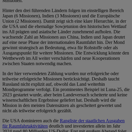
Missionen.
Hinter den drei führenden Ländern folgen im einstelligen Bereich
Japan (6 Missionen), Indien (3 Missionen) und die Europäische
Union (2 Missionen). Damit zeigt sich eine klare Hierarchie, in der
die USA und die ehemalige Sowjetunion den historischen Wettlauf
ins All prägten und asiatische Länder zunehmend aufholen. Die
wachsende Zahl an Missionen aus China, Indien und Japan deutet
auf eine neue Phase der internationalen Raumfahrt hin. Der Mond
gewinnt strategisch an Bedeutung, etwa für Rohstoffe oder als
Ausgangspunkt für weitere Missionen. Die Entwicklung könnte den
Wettbewerb im All weiter verschärfen und neue Kooperationen
zwischen Staaten notwendig machen.
In der hier verwendeten Zählung wurden nur erfolgreiche oder
teilweise erfolgreiche Missionen berücksichtigt. Deshalb taucht
Russland nicht explizit auf, obwohl das Land weiterhin
Mondprogramme verfolgt. Ein prominentes Beispiel ist Luna-25, die
2023 gestartet wurde, aber beim Landeversuch scheiterte und keine
wissenschaftlichen Ergebnisse geliefert hat. Deshalb wird die
Mission in den meisten Datensätzen als gescheitert gewertet und
nicht als teilweise erfolgreich gezählt.
Die USA dominieren auch die
Rangliste der staatlichen Ausgaben
für Raumfahrtaktivitäten
deutlich und investierten allein im Jahr
2024 rund 80 Milliarden US-Dollar. Erst mit großem Abstand folgt