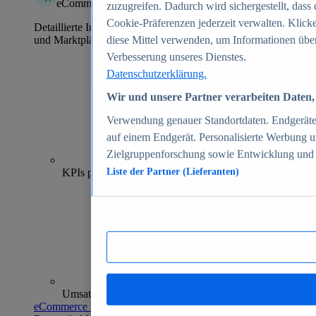
eCommerce Insights
zuzugreifen. Dadurch wird sichergestellt, dass 
Cookie-Präferenzen jederzeit verwalten. Klick
Detaillierte Informationen zu mehr als 39.000 Online-Shops
und Marktplätzen
diese Mittel verwenden, um Informationen über
Verbesserung unseres Dienstes.
Datenschutzerklärung.
Wir und unsere Partner verarbeiten Daten, 
Verwendung genauer Standortdaten. Endgeräteei
auf einem Endgerät. Personalisierte Werbung 
Zielgruppenforschung sowie Entwicklung und
70+
KPIs pro Shop
Liste der Partner (Lieferanten)
Umsatzanalysen und -prognosen
eCommerce Insights entdecken