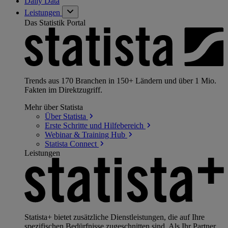
Daily Data
Leistungen
Das Statistik Portal
Trends aus 170 Branchen in 150+ Ländern und über 1 Mio.
Fakten im Direktzugriff.
Mehr über Statista
Über
Statista
Erste Schritte und
Hilfebereich
Webinar & Training
Hub
Statista
Connect
Leistungen
Statista+ bietet zusätzliche Dienstleistungen, die auf Ihre
spezifischen Bedürfnisse zugeschnitten sind. Als Ihr Partner