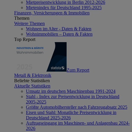
Mietpreisentwicklung in Berlin 2012-2026
Mietenindex für Deutschland 1995-2025
Finanzen, Versicherungen & Immobilien
Themen
Weitere Themen
Wohnen im Alter - Daten & Fakten
Wohnimmobilien – Daten & Fakten
Top Report
Zum Report
Metall & Elektronik
Beliebte Statistiken
Aktuelle Statistiken
Umsatz im deutschen Maschinenbau 1991-2024
Stahl - Index zur Preisentwicklung in Deutschland
2005-2025
Größte Automobilhersteller nach Fahrzeugabsatz 2025
Eisen und Stahl: Monatliche Preisentwicklung in
Deutschland 2025-2026
Auftragseingang im Maschinen- und Anlagenbau 2024-
2026