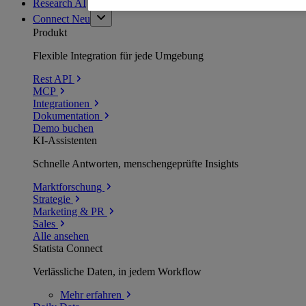
Research AI
Connect
Neu
Produkt
Flexible Integration für jede Umgebung
Rest API
MCP
Integrationen
Dokumentation
Demo buchen
KI-Assistenten
Schnelle Antworten, menschengeprüfte Insights
Marktforschung
Strategie
Marketing & PR
Sales
Alle ansehen
Statista Connect
Verlässliche Daten, in jedem Workflow
Mehr
erfahren