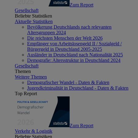
Zum Report
Gesellschaft
Beliebte Statistiken
Aktuelle Statistiken
Bevölkerung Deutschlands nach relevanten
Altersgruppen 2024
Die reichsten Menschen der Welt 2026
Empfänger von Arbeitslosengeld II / Sozialgeld /
Bürgergeld in Deutschland 2005-2025
Ausländer in Deutschland nach Nationalität 2025
Demografie: Altersstruktur in Deutschland 2024
Gesellschaft
Themen
Weitere Themen
Demografischer Wandel - Daten & Fakten
Jugendkriminalität in Deutschland - Daten & Fakten
Top Report
Zum Report
Verkehr & Logistik
Beliebte Statistiken