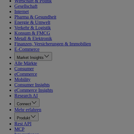
Wirtschaft & Politik
Gesellschaft
Internet
Pharma & Gesundheit
Energie & Umwelt
Verkehr & Logistik
Konsum & FMCG
Metall & Elektronik
Finanzen, Versicherungen & Immobilien
E-Commerce
Market Insights
Alle Märkte
Consumer
eCommerce
Mobility
Consumer Insights
eCommerce Insights
Research AI
Connect
Mehr erfahren
Produkt
Rest API
MCP