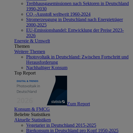
Treibhausgasemissionen nach Sektoren in Deutschland
1990-2030
CO₂-Ausstoß weltweit 1960-2024
Stromerzeugung in Deutschland nach Energieträger
2000-2025
EU-Emissionshandel: Entwicklung der Preise 2023-
2026
Energie & Umwelt
Themen
Weitere Themen
Photovoltaik in Deutschland: Zwischen Fortschritt und
Herausforderung
Nachhaltiger Konsum
Top Report
Zum Report
Konsum & FMCG
Beliebte Statistiken
Aktuelle Statistiken
Vegetarier in Deutschland 2015-2025
Bierkonsum in Deutschland pro Kopf 1950-2025