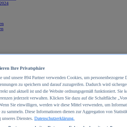
 2024
en
en
ieren Ihre Privatsphäre
te und unsere
894
Partner verwenden Cookies, um personenbezogene 
ennungen zu speichern und darauf zuzugreifen. Dadurch wird sichergest
orrekt und aktuell ist und die Website ordnungsgemäß funktioniert. Sie 
025
renzen jederzeit verwalten. Klicken Sie dazu auf die Schaltfläche „Vor
schland 2025
Wenn Sie einwilligen, werden wir diese Mittel verwenden, um Informat
 zu sammeln. Diese Informationen dienen zur Aggregation von Statisti
 unseres Dienstes.
Datenschutzerklärung.