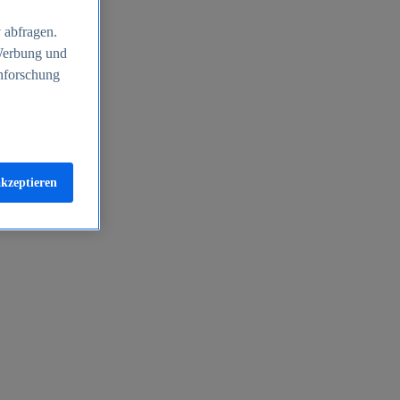
 abfragen.
 Werbung und
nforschung
akzeptieren