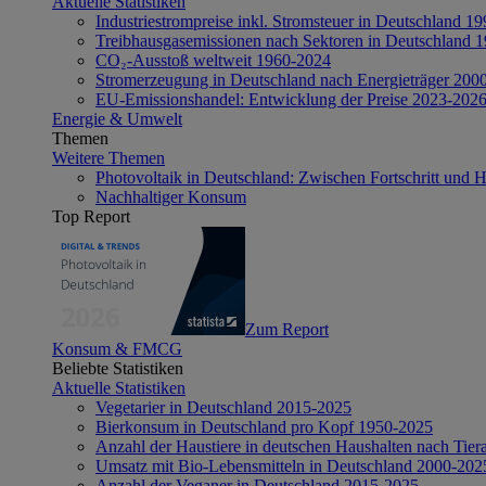
Aktuelle Statistiken
Industriestrompreise inkl. Stromsteuer in Deutschland 1
Treibhausgasemissionen nach Sektoren in Deutschland 
CO₂-Ausstoß weltweit 1960-2024
Stromerzeugung in Deutschland nach Energieträger 200
EU-Emissionshandel: Entwicklung der Preise 2023-202
Energie & Umwelt
Themen
Weitere Themen
Photovoltaik in Deutschland: Zwischen Fortschritt und 
Nachhaltiger Konsum
Top Report
Zum Report
Konsum & FMCG
Beliebte Statistiken
Aktuelle Statistiken
Vegetarier in Deutschland 2015-2025
Bierkonsum in Deutschland pro Kopf 1950-2025
Anzahl der Haustiere in deutschen Haushalten nach Tier
Umsatz mit Bio-Lebensmitteln in Deutschland 2000-202
Anzahl der Veganer in Deutschland 2015-2025