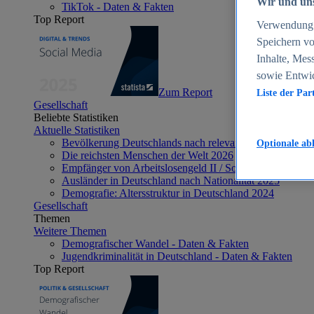
Wir und uns
TikTok - Daten & Fakten
Top Report
Verwendung g
Speichern vo
Inhalte, Mes
sowie Entwi
Zum Report
Liste der Par
Gesellschaft
Beliebte Statistiken
Aktuelle Statistiken
Bevölkerung Deutschlands nach relevanten Altersgrupp
Optionale ab
Die reichsten Menschen der Welt 2026
Empfänger von Arbeitslosengeld II / Sozialgeld / Bürge
Ausländer in Deutschland nach Nationalität 2025
Demografie: Altersstruktur in Deutschland 2024
Gesellschaft
Themen
Weitere Themen
Demografischer Wandel - Daten & Fakten
Jugendkriminalität in Deutschland - Daten & Fakten
Top Report