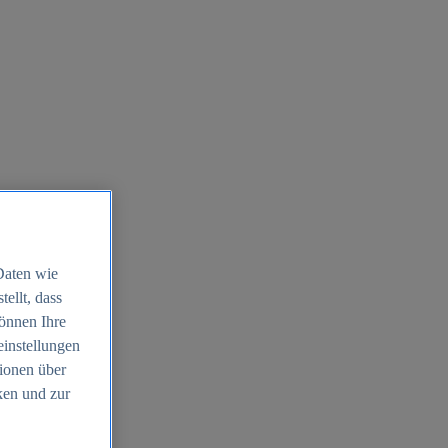
Daten wie
ellt, dass
können Ihre
einstellungen
ionen über
ken und zur