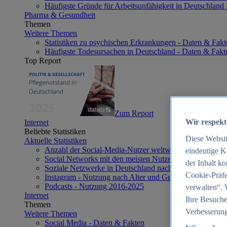
Häufigste Gründe für Arbeitsunfähigkeit in Deutschland
Pharma & Gesundheit
Themen
Weitere Themen
Statistiken zu psychischen Erkrankungen - Daten & Fakt
Häufigste Todesursachen in Deutschland - Daten & Fakt
Top Report
Zum Report
Wir respekt
Internet
Beliebte Statistiken
Diese Websi
Aktuelle Statistiken
Anzahl der Social-Media-Nutzer weltweit 2012-2025
eindeutige K
Social Networks mit den meisten Nutzern weltweit 2025
der Inhalt k
Soziale Netzwerke in Deutschland nach Generationen 2
Cookie-Präfe
Instagram - Nutzung nach Alter und Geschlecht in Deut
Podcasts - Nutzung 2016-2025
verwalten“. 
Internet
Ihre Besuche
Themen
Verbesserung
Weitere Themen
Social Media - Daten & Fakten