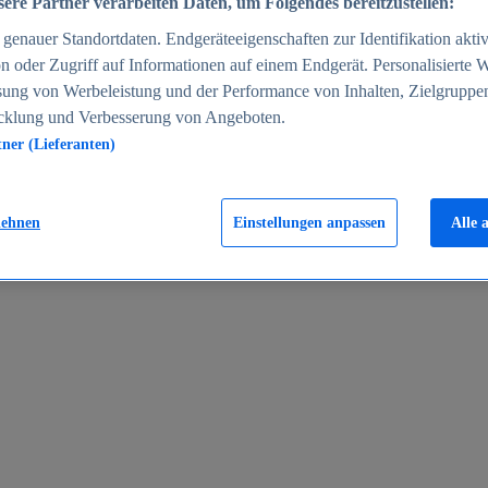
ere Partner verarbeiten Daten, um Folgendes bereitzustellen:
enauer Standortdaten. Endgeräteeigenschaften zur Identifikation aktiv
n oder Zugriff auf Informationen auf einem Endgerät. Personalisierte
sung von Werbeleistung und der Performance von Inhalten, Zielgruppe
cklung und Verbesserung von Angeboten.
tner (Lieferanten)
en 2024
lehnen
Einstellungen anpassen
Alle 
rgeld in Deutschland 2005-2025