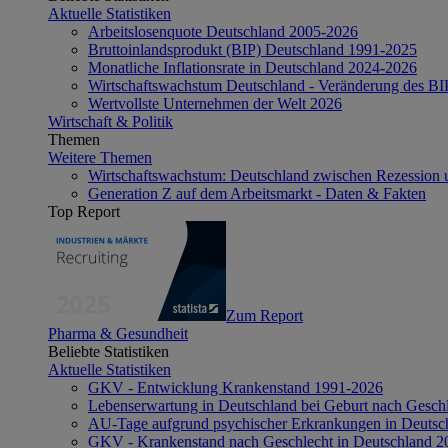
Aktuelle Statistiken
Arbeitslosenquote Deutschland 2005-2026
Bruttoinlandsprodukt (BIP) Deutschland 1991-2025
Monatliche Inflationsrate in Deutschland 2024-2026
Wirtschaftswachstum Deutschland - Veränderung des B
Wertvollste Unternehmen der Welt 2026
Wirtschaft & Politik
Themen
Weitere Themen
Wirtschaftswachstum: Deutschland zwischen Rezession 
Generation Z auf dem Arbeitsmarkt - Daten & Fakten
Top Report
Zum Report
Pharma & Gesundheit
Beliebte Statistiken
Aktuelle Statistiken
GKV - Entwicklung Krankenstand 1991-2026
Lebenserwartung in Deutschland bei Geburt nach Gesch
AU-Tage aufgrund psychischer Erkrankungen in Deutsc
GKV - Krankenstand nach Geschlecht in Deutschland 