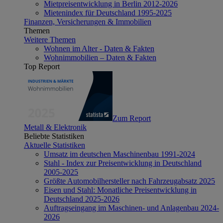
Mietpreisentwicklung in Berlin 2012-2026
Mietenindex für Deutschland 1995-2025
Finanzen, Versicherungen & Immobilien
Themen
Weitere Themen
Wohnen im Alter - Daten & Fakten
Wohnimmobilien – Daten & Fakten
Top Report
Zum Report
Metall & Elektronik
Beliebte Statistiken
Aktuelle Statistiken
Umsatz im deutschen Maschinenbau 1991-2024
Stahl - Index zur Preisentwicklung in Deutschland
2005-2025
Größte Automobilhersteller nach Fahrzeugabsatz 2025
Eisen und Stahl: Monatliche Preisentwicklung in
Deutschland 2025-2026
Auftragseingang im Maschinen- und Anlagenbau 2024-
2026