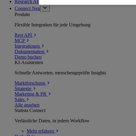
Research AI
Connect
Neu
Produkt
Flexible Integration für jede Umgebung
Rest API
MCP
Integrationen
Dokumentation
Demo buchen
KI-Assistenten
Schnelle Antworten, menschengeprüfte Insights
Marktforschung
Strategie
Marketing & PR
Sales
Alle ansehen
Statista Connect
Verlässliche Daten, in jedem Workflow
Mehr
erfahren