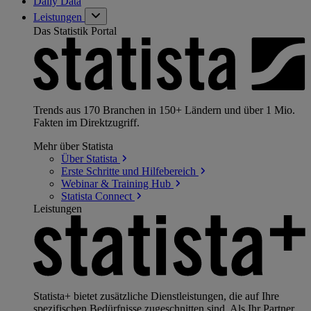
Daily Data
Leistungen
Das Statistik Portal
Trends aus 170 Branchen in 150+ Ländern und über 1 Mio.
Fakten im Direktzugriff.
Mehr über Statista
Über
Statista
Erste Schritte und
Hilfebereich
Webinar & Training
Hub
Statista
Connect
Leistungen
Statista+ bietet zusätzliche Dienstleistungen, die auf Ihre
spezifischen Bedürfnisse zugeschnitten sind. Als Ihr Partner