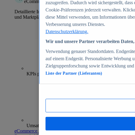
eCommerce Insights
zuzugreifen. Dadurch wird sichergestellt, dass 
Cookie-Präferenzen jederzeit verwalten. Klick
Detaillierte Informationen zu mehr als 39.000 Online-Shops
und Marktplätzen
diese Mittel verwenden, um Informationen über
Verbesserung unseres Dienstes.
Datenschutzerklärung.
Wir und unsere Partner verarbeiten Daten, 
Verwendung genauer Standortdaten. Endgeräteei
auf einem Endgerät. Personalisierte Werbung 
Zielgruppenforschung sowie Entwicklung und
70+
KPIs pro Shop
Liste der Partner (Lieferanten)
Umsatzanalysen und -prognosen
eCommerce Insights entdecken