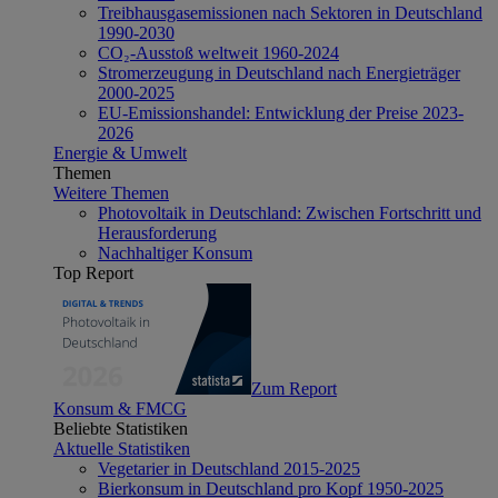
Treibhausgasemissionen nach Sektoren in Deutschland
1990-2030
CO₂-Ausstoß weltweit 1960-2024
Stromerzeugung in Deutschland nach Energieträger
2000-2025
EU-Emissionshandel: Entwicklung der Preise 2023-
2026
Energie & Umwelt
Themen
Weitere Themen
Photovoltaik in Deutschland: Zwischen Fortschritt und
Herausforderung
Nachhaltiger Konsum
Top Report
Zum Report
Konsum & FMCG
Beliebte Statistiken
Aktuelle Statistiken
Vegetarier in Deutschland 2015-2025
Bierkonsum in Deutschland pro Kopf 1950-2025