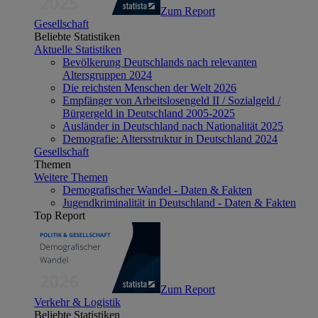
Zum Report
Gesellschaft
Beliebte Statistiken
Aktuelle Statistiken
Bevölkerung Deutschlands nach relevanten
Altersgruppen 2024
Die reichsten Menschen der Welt 2026
Empfänger von Arbeitslosengeld II / Sozialgeld /
Bürgergeld in Deutschland 2005-2025
Ausländer in Deutschland nach Nationalität 2025
Demografie: Altersstruktur in Deutschland 2024
Gesellschaft
Themen
Weitere Themen
Demografischer Wandel - Daten & Fakten
Jugendkriminalität in Deutschland - Daten & Fakten
Top Report
Zum Report
Verkehr & Logistik
Beliebte Statistiken