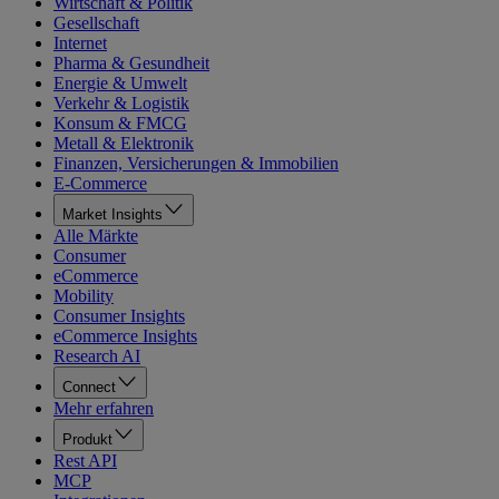
Wirtschaft & Politik
Gesellschaft
Internet
Pharma & Gesundheit
Energie & Umwelt
Verkehr & Logistik
Konsum & FMCG
Metall & Elektronik
Finanzen, Versicherungen & Immobilien
E-Commerce
Market Insights
Alle Märkte
Consumer
eCommerce
Mobility
Consumer Insights
eCommerce Insights
Research AI
Connect
Mehr erfahren
Produkt
Rest API
MCP