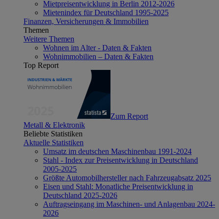
Mietpreisentwicklung in Berlin 2012-2026
Mietenindex für Deutschland 1995-2025
Finanzen, Versicherungen & Immobilien
Themen
Weitere Themen
Wohnen im Alter - Daten & Fakten
Wohnimmobilien – Daten & Fakten
Top Report
Zum Report
Metall & Elektronik
Beliebte Statistiken
Aktuelle Statistiken
Umsatz im deutschen Maschinenbau 1991-2024
Stahl - Index zur Preisentwicklung in Deutschland
2005-2025
Größte Automobilhersteller nach Fahrzeugabsatz 2025
Eisen und Stahl: Monatliche Preisentwicklung in
Deutschland 2025-2026
Auftragseingang im Maschinen- und Anlagenbau 2024-
2026