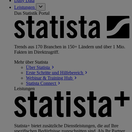
Daily Data
Leistungen
Das Statistik Portal
Trends aus 170 Branchen in 150+ Ländern und über 1 Mio.
Fakten im Direktzugriff.
Mehr über Statista
Über
Statista
Erste Schritte und
Hilfebereich
Webinar & Training
Hub
Statista
Connect
Leistungen
Statista+ bietet zusätzliche Dienstleistungen, die auf Ihre
spezifischen Bedürfnisse zugeschnitten sind. Als Ihr Partner