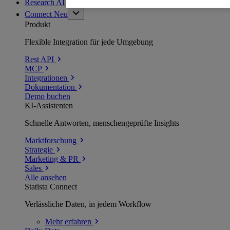
Research AI
Connect
Neu
Produkt
Flexible Integration für jede Umgebung
Rest API
MCP
Integrationen
Dokumentation
Demo buchen
KI-Assistenten
Schnelle Antworten, menschengeprüfte Insights
Marktforschung
Strategie
Marketing & PR
Sales
Alle ansehen
Statista Connect
Verlässliche Daten, in jedem Workflow
Mehr
erfahren