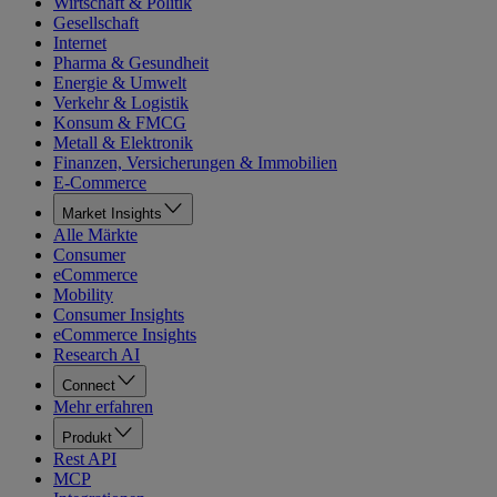
Wirtschaft & Politik
Gesellschaft
Internet
Pharma & Gesundheit
Energie & Umwelt
Verkehr & Logistik
Konsum & FMCG
Metall & Elektronik
Finanzen, Versicherungen & Immobilien
E-Commerce
Market Insights
Alle Märkte
Consumer
eCommerce
Mobility
Consumer Insights
eCommerce Insights
Research AI
Connect
Mehr erfahren
Produkt
Rest API
MCP