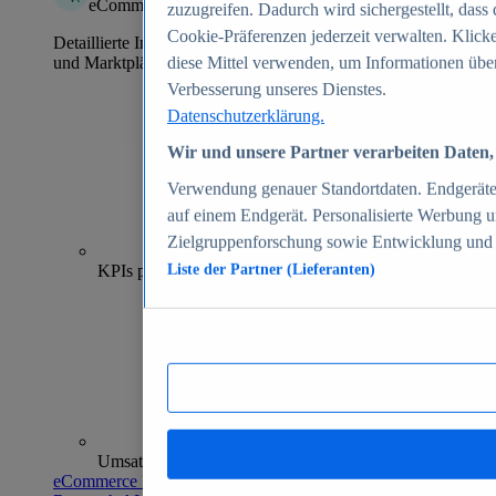
eCommerce Insights
zuzugreifen. Dadurch wird sichergestellt, dass 
Cookie-Präferenzen jederzeit verwalten. Klick
Detaillierte Informationen zu mehr als 39.000 Online-Shops
und Marktplätzen
diese Mittel verwenden, um Informationen über
Verbesserung unseres Dienstes.
Datenschutzerklärung.
Wir und unsere Partner verarbeiten Daten, 
Verwendung genauer Standortdaten. Endgeräteei
auf einem Endgerät. Personalisierte Werbung 
Zielgruppenforschung sowie Entwicklung und
70+
KPIs pro Shop
Liste der Partner (Lieferanten)
Umsatzanalysen und -prognosen
eCommerce Insights entdecken