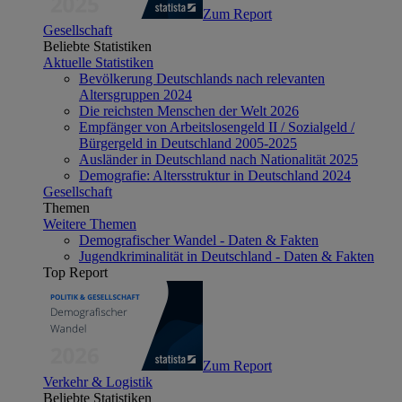
Zum Report
Gesellschaft
Beliebte Statistiken
Aktuelle Statistiken
Bevölkerung Deutschlands nach relevanten
Altersgruppen 2024
Die reichsten Menschen der Welt 2026
Empfänger von Arbeitslosengeld II / Sozialgeld /
Bürgergeld in Deutschland 2005-2025
Ausländer in Deutschland nach Nationalität 2025
Demografie: Altersstruktur in Deutschland 2024
Gesellschaft
Themen
Weitere Themen
Demografischer Wandel - Daten & Fakten
Jugendkriminalität in Deutschland - Daten & Fakten
Top Report
Zum Report
Verkehr & Logistik
Beliebte Statistiken