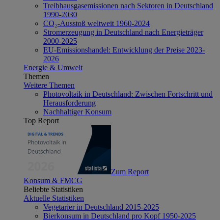
Treibhausgasemissionen nach Sektoren in Deutschland
1990-2030
CO₂-Ausstoß weltweit 1960-2024
Stromerzeugung in Deutschland nach Energieträger
2000-2025
EU-Emissionshandel: Entwicklung der Preise 2023-
2026
Energie & Umwelt
Themen
Weitere Themen
Photovoltaik in Deutschland: Zwischen Fortschritt und
Herausforderung
Nachhaltiger Konsum
Top Report
Zum Report
Konsum & FMCG
Beliebte Statistiken
Aktuelle Statistiken
Vegetarier in Deutschland 2015-2025
Bierkonsum in Deutschland pro Kopf 1950-2025