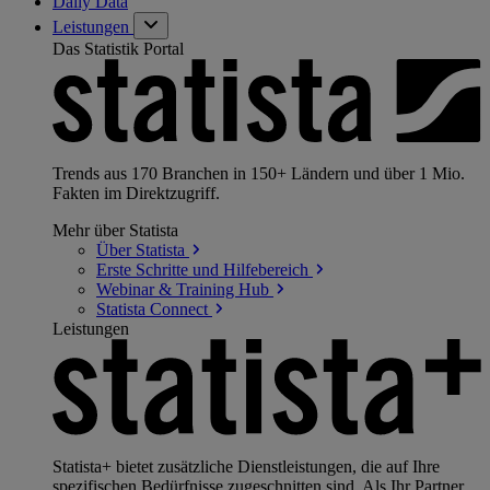
Daily Data
Leistungen
Das Statistik Portal
Trends aus 170 Branchen in 150+ Ländern und über 1 Mio.
Fakten im Direktzugriff.
Mehr über Statista
Über
Statista
Erste Schritte und
Hilfebereich
Webinar & Training
Hub
Statista
Connect
Leistungen
Statista+ bietet zusätzliche Dienstleistungen, die auf Ihre
spezifischen Bedürfnisse zugeschnitten sind. Als Ihr Partner