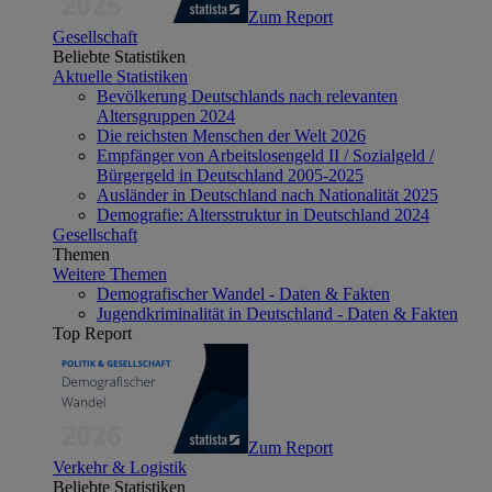
Zum Report
Gesellschaft
Beliebte Statistiken
Aktuelle Statistiken
Bevölkerung Deutschlands nach relevanten
Altersgruppen 2024
Die reichsten Menschen der Welt 2026
Empfänger von Arbeitslosengeld II / Sozialgeld /
Bürgergeld in Deutschland 2005-2025
Ausländer in Deutschland nach Nationalität 2025
Demografie: Altersstruktur in Deutschland 2024
Gesellschaft
Themen
Weitere Themen
Demografischer Wandel - Daten & Fakten
Jugendkriminalität in Deutschland - Daten & Fakten
Top Report
Zum Report
Verkehr & Logistik
Beliebte Statistiken