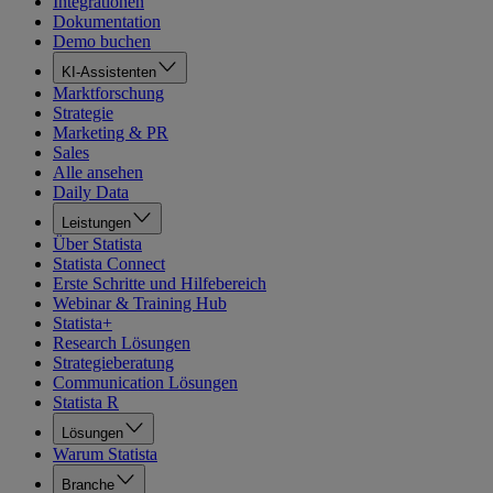
Integrationen
Dokumentation
Demo buchen
KI-Assistenten
Marktforschung
Strategie
Marketing & PR
Sales
Alle ansehen
Daily Data
Leistungen
Über Statista
Statista Connect
Erste Schritte und Hilfebereich
Webinar & Training Hub
Statista+
Research Lösungen
Strategieberatung
Communication Lösungen
Statista R
Lösungen
Warum Statista
Branche