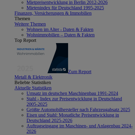
Mietpreisentwicklung in Berlin 2012-2026
Mietenindex für Deutschland 1995-2025
Finanzen, Versicherungen & Immobilien
Themen
Weitere Themen
Wohnen im Alter - Daten & Fakten
Wohnimmobilien – Daten & Fakten
Top Report
Zum Report
Metall & Elektronik
Beliebte Statistiken
Aktuelle Statistiken
Umsatz im deutschen Maschinenbau 1991-2024
Stahl - Index zur Preisentwicklung in Deutschland
2005-2025
Größte Automobilhersteller nach Fahrzeugabsatz 2025
Eisen und Stahl: Monatliche Preisentwicklung in
Deutschland 2025-2026
Auftragseingang im Maschinen- und Anlagenbau 2024-
2026