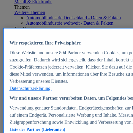
Metall & Elektronik
Themen
Weitere Themen
Automobilindustrie Deutschland - Daten & Fakten
Automobilindustrie weltweit - Daten & Fakten
Top Report
Wir respektieren Ihre Privatsphäre
Diese Website und unsere
894
Partner verwenden Cookies, um pe
Zum Report
zuzugreifen. Dadurch wird sichergestellt, dass der Inhalt korrekt
E-commerce
Cookie-Präferenzen jederzeit verwalten. Klicken Sie dazu auf die
Beliebte Statistiken
diese Mittel verwenden, um Informationen über Ihre Besuche zu s
Aktuelle Statistiken
E-Commerce - Entwicklung des Umsatzes in
Verbesserung unseres Dienstes.
Deutschland 1999-2025
Datenschutzerklärung.
Umsatz von Amazon in Deutschland und weltweit
2010-2025
Wir und unsere Partner verarbeiten Daten, um Folgendes bere
B2C-E-Commerce: Top-50 Online Shops in
Deutschland 2024
Verwendung genauer Standortdaten. Endgeräteeigenschaften zur Id
Marktanteile von Online-Zahlungsverfahren in
auf einem Endgerät. Personalisierte Werbung und Inhalte, Messu
Deutschland 2024
Zielgruppenforschung sowie Entwicklung und Verbesserung von
Umsatzstarke Warengruppen im Online-Handel in
Deutschland 2023-2025
Liste der Partner (Lieferanten)