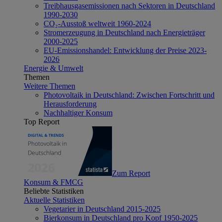
Treibhausgasemissionen nach Sektoren in Deutschland
1990-2030
CO₂-Ausstoß weltweit 1960-2024
Stromerzeugung in Deutschland nach Energieträger
2000-2025
EU-Emissionshandel: Entwicklung der Preise 2023-
2026
Energie & Umwelt
Themen
Weitere Themen
Photovoltaik in Deutschland: Zwischen Fortschritt und
Herausforderung
Nachhaltiger Konsum
Top Report
Zum Report
Konsum & FMCG
Beliebte Statistiken
Aktuelle Statistiken
Vegetarier in Deutschland 2015-2025
Bierkonsum in Deutschland pro Kopf 1950-2025