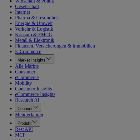
Wirtschaft & Politik
Gesellschaft
Internet
Pharma & Gesundheit
Energie & Umwelt
Verkehr & Logistik
Konsum & FMCG
Metall & Elektronik
Finanzen, Versicherungen & Immobilien
E-Commerce
Market Insights
Alle Märkte
Consumer
eCommerce
Mobility
Consumer Insights
eCommerce Insights
Research AI
Connect
Mehr erfahren
Produkt
Rest API
MCP