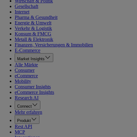
Wirtschaft & Politik
Gesellschaft
Internet
Pharma & Gesundheit
Energie & Umwelt
Verkehr & Logistik
Konsum & FMCG
Metall & Elektronik
Finanzen, Versicherungen & Immobilien
E-Commerce
Market Insights
Alle Märkte
Consumer
eCommerce
Mobility
Consumer Insights
eCommerce Insights
Research AI
Connect
Mehr erfahren
Produkt
Rest API
MCP