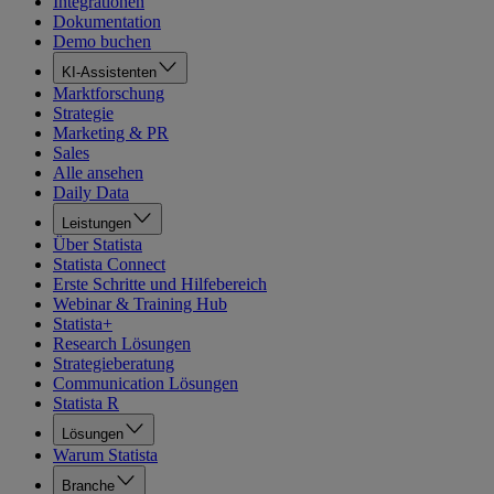
Integrationen
Dokumentation
Demo buchen
KI-Assistenten
Marktforschung
Strategie
Marketing & PR
Sales
Alle ansehen
Daily Data
Leistungen
Über Statista
Statista Connect
Erste Schritte und Hilfebereich
Webinar & Training Hub
Statista+
Research Lösungen
Strategieberatung
Communication Lösungen
Statista R
Lösungen
Warum Statista
Branche