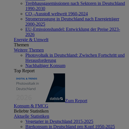
Treibhausgasemissionen nach Sektoren in Deutschland
1990-2030
CO₂-Ausstoß weltweit 1960-2024
Stromerzeugung in Deutschland nach Energieträger
2000-2025
EU-Emissionshandel: Entwicklung der Preise 2023-
2026
Energie & Umwelt
Themen
Weitere Themen
Photovoltaik in Deutschland: Zwischen Fortschritt und
Herausforderung
Nachhaltiger Konsum
Top Report
Zum Report
Konsum & FMCG
Beliebte Statistiken
Aktuelle Statistiken
Vegetarier in Deutschland 2015-2025
Bierkonsum in Deutschland pro Kopf 1950-2025