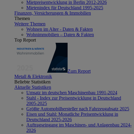
Mietpreisentwicklung in Berlin 2012-2026
Mietenindex für Deutschland 1995-2025
Finanzen, Versicherungen & Immobilien
Themen
Weitere Themen
Wohnen im Alter - Daten & Fakten
Wohnimmobilien – Daten & Fakten
Top Report
Zum Report
Metall & Elektronik
Beliebte Statistiken
Aktuelle Statistiken
Umsatz im deutschen Maschinenbau 1991-2024
Stahl - Index zur Preisentwicklung in Deutschland
2005-2025
Größte Automobilhersteller nach Fahrzeugabsatz 2025
Eisen und Stahl: Monatliche Preisentwicklung in
Deutschland 2025-2026
Auftragseingang im Maschinen- und Anlagenbau 2024-
2026