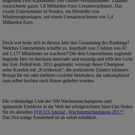
insgesamt zwei Kandidaten: Der Online-Versandhändler Zalando
verzeichnete ganze 1,8 Milliarden Euro Umsatzwachstum. Das
zweite Unternehmen ist Nordex, ein Hersteller von
Windenergieanlagen, mit einem Umsatzwachstum von 1,4
Milliarden Euro.
Doch wer holte sich in diesem Jahr den Gesamtsieg des Rankings?
Welches Unternehmen schaffte es, innerhalb von 3 Jahren von 67
auf 1.177 Mitarbeiter zu wachsen? Die dem Unternehmen zugrunde
liegende Idee ist durchaus innovativ und neuartig und trifft den Geist
der Zeit: HelloFresh. 2011 gegründet, versorgt dieser Champion
seine Kunden mit „Kochboxen“, die portionierte Zutaten inklusive
Rezept für ein oder mehrere Gerichte beinhalten, die unkompliziert
zum selber kochen nach Hause geliefert werden.
Die vollständige Liste der 500 Wachstumschampions und
spannende Einblicke in die Welt der erfolgreichsten Start-Ups finden
Sie im aktuellen
FOCUS Spezial „Wachstumschampions 2017“
.
Das 164-seitige Sonderheft ist ab sofort erhältlich.