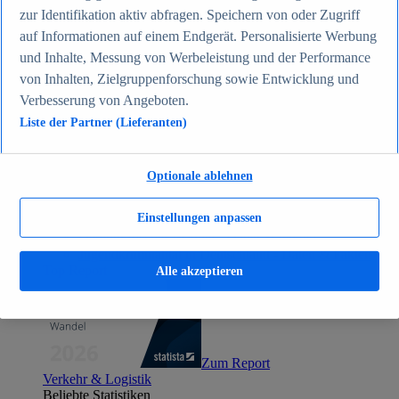
Zum Report
zur Identifikation aktiv abfragen. Speichern von oder Zugriff
Gesellschaft
auf Informationen auf einem Endgerät. Personalisierte Werbung
Beliebte Statistiken
und Inhalte, Messung von Werbeleistung und der Performance
Aktuelle Statistiken
Bevölkerung Deutschlands nach relevanten
von Inhalten, Zielgruppenforschung sowie Entwicklung und
Altersgruppen 2024
Verbesserung von Angeboten.
Die reichsten Menschen der Welt 2026
Liste der Partner (Lieferanten)
Empfänger von Arbeitslosengeld II / Sozialgeld /
Bürgergeld in Deutschland 2005-2025
Ausländer in Deutschland nach Nationalität 2025
Demografie: Altersstruktur in Deutschland 2024
Optionale ablehnen
Gesellschaft
Themen
Einstellungen anpassen
Weitere Themen
Demografischer Wandel - Daten & Fakten
Jugendkriminalität in Deutschland - Daten & Fakten
Top Report
Alle akzeptieren
Zum Report
Verkehr & Logistik
Beliebte Statistiken