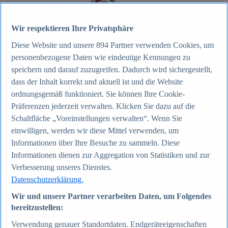
Zum Report
Wir respektieren Ihre Privatsphäre
Internet
Diese Website und unsere
894
Partner verwenden Cookies, um
Beliebte Statistiken
Aktuelle Statistiken
personenbezogene Daten wie eindeutige Kennungen zu
Anzahl der Social-Media-Nutzer weltweit 2012-2025
speichern und darauf zuzugreifen. Dadurch wird sichergestellt,
Social Networks mit den meisten Nutzern weltweit
dass der Inhalt korrekt und aktuell ist und die Website
2025
Soziale Netzwerke in Deutschland nach Generationen
ordnungsgemäß funktioniert. Sie können Ihre Cookie-
2025
Präferenzen jederzeit verwalten. Klicken Sie dazu auf die
Instagram - Nutzung nach Alter und Geschlecht in
Schaltfläche „Voreinstellungen verwalten“. Wenn Sie
Deutschland 2025
Podcasts - Nutzung 2016-2025
einwilligen, werden wir diese Mittel verwenden, um
Internet
Informationen über Ihre Besuche zu sammeln. Diese
Themen
Informationen dienen zur Aggregation von Statistiken und zur
Weitere Themen
Social Media - Daten & Fakten
Verbesserung unseres Dienstes.
TikTok - Daten & Fakten
Datenschutzerklärung.
Top Report
Wir und unsere Partner verarbeiten Daten, um Folgendes
bereitzustellen:
Verwendung genauer Standortdaten. Endgeräteeigenschaften