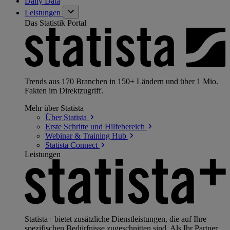
Daily Data
Leistungen
Das Statistik Portal
Trends aus 170 Branchen in 150+ Ländern und über 1 Mio.
Fakten im Direktzugriff.
Mehr über Statista
Über
Statista
Erste Schritte und
Hilfebereich
Webinar & Training
Hub
Statista
Connect
Leistungen
Statista+ bietet zusätzliche Dienstleistungen, die auf Ihre
spezifischen Bedürfnisse zugeschnitten sind. Als Ihr Partner